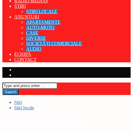
RADIO MEDIAȘ
ȘTIRI
STIRI LOCALE
ANUNȚURI
APARTAMENTE
AUTO-MOTO
CASE
DIVERSE
SOCIETĂȚI COMERCIALE
AUDIO
ECHIPĂ
CONTACT
Stiri
Stiri locale
Creștere alarmantă a