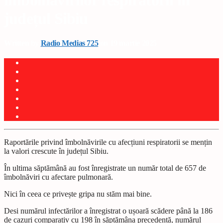
îmbolnăvirilor respiratorii în
județul Sibiu
Written by
Radio Medias 725
on 19 martie 2025
Raportările privind îmbolnăvirile cu afecțiuni respiratorii se mențin
la valori crescute în județul Sibiu.
În ultima săptămână au fost înregistrate un număr total de 657 de
îmbolnăviri cu afectare pulmonară.
Nici în ceea ce privește gripa nu stăm mai bine.
Desi numărul infectărilor a înregistrat o ușoară scădere până la 186
de cazuri comparativ cu 198 în săptămâna precedentă, numărul