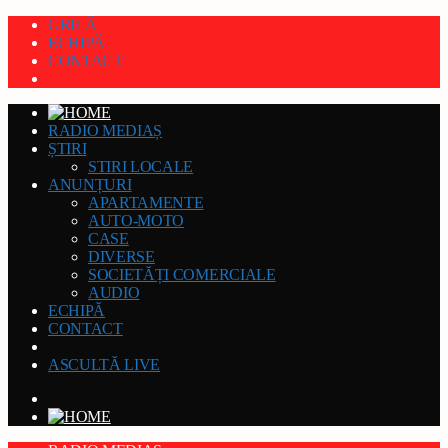
GRILĂ
ECHIPĂ
CONTACT
RADIO MEDIAȘ
ȘTIRI
STIRI LOCALE
ANUNȚURI
APARTAMENTE
AUTO-MOTO
CASE
DIVERSE
SOCIETĂȚI COMERCIALE
AUDIO
ECHIPĂ
CONTACT
ASCULTĂ LIVE