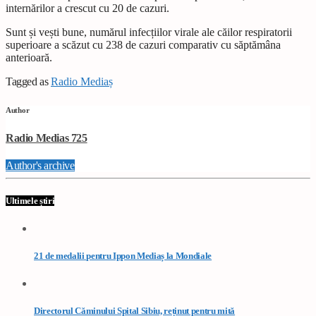
internărilor a crescut cu 20 de cazuri.
Sunt și vești bune, numărul infecțiilor virale ale căilor respiratorii
superioare a scăzut cu 238 de cazuri comparativ cu săptămâna
anterioară.
Tagged as
Radio Mediaș
Author
Radio Medias 725
Author's archive
Ultimele știri
21 de medalii pentru Ippon Mediaș la Mondiale
Directorul Căminului Spital Sibiu, reținut pentru mită