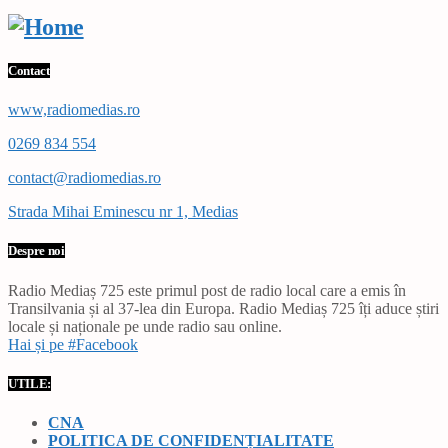
Contact
www,radiomedias.ro
0269 834 554
contact@radiomedias.ro
Strada Mihai Eminescu nr 1, Medias
Despre noi
Radio Mediaș 725 este primul post de radio local care a emis în
Transilvania și al 37-lea din Europa. Radio Mediaș 725 îți aduce știri
locale și naționale pe unde radio sau online.
Hai și pe #Facebook
UTILE:
CNA
POLITICA DE CONFIDENȚIALITATE