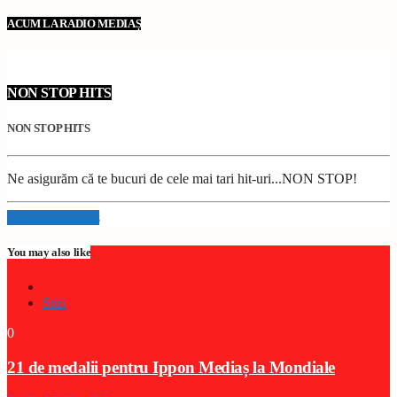
ACUM LA RADIO MEDIAȘ
NON STOP HITS
NON STOP HITS
Ne asigurăm că te bucuri de cele mai tari hit-uri...NON STOP!
Info and episodes
You may also like
Stiri
0
21 de medalii pentru Ippon Mediaș la Mondiale