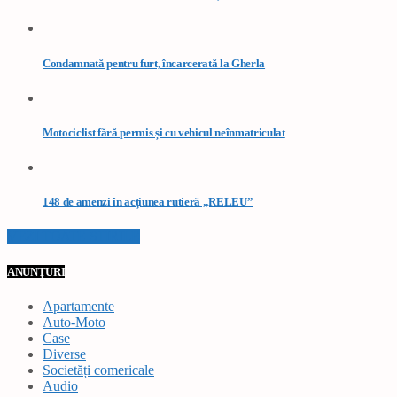
Condamnată pentru furt, încarcerată la Gherla
Motociclist fără permis și cu vehicul neînmatriculat
148 de amenzi în acțiunea rutieră „RELEU”
VEZI TOATE STIRILE
ANUNȚURI
Apartamente
Auto-Moto
Case
Diverse
Societăți comericale
Audio