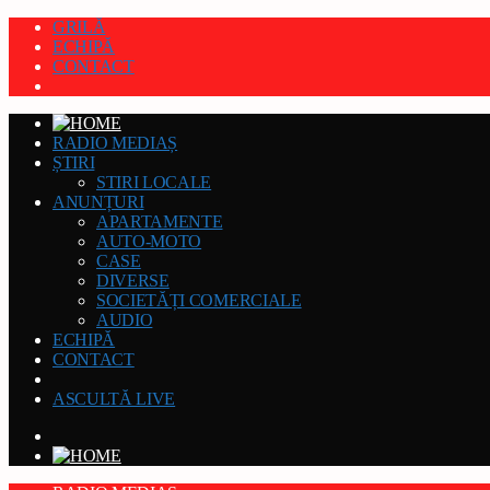
GRILĂ
ECHIPĂ
CONTACT
RADIO MEDIAȘ
ȘTIRI
STIRI LOCALE
ANUNȚURI
APARTAMENTE
AUTO-MOTO
CASE
DIVERSE
SOCIETĂȚI COMERCIALE
AUDIO
ECHIPĂ
CONTACT
ASCULTĂ LIVE