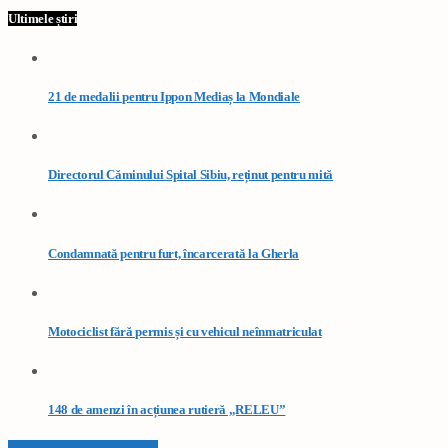
Ultimele știri
21 de medalii pentru Ippon Mediaș la Mondiale
Directorul Căminului Spital Sibiu, reținut pentru mită
Condamnată pentru furt, încarcerată la Gherla
Motociclist fără permis și cu vehicul neînmatriculat
148 de amenzi în acțiunea rutieră „RELEU”