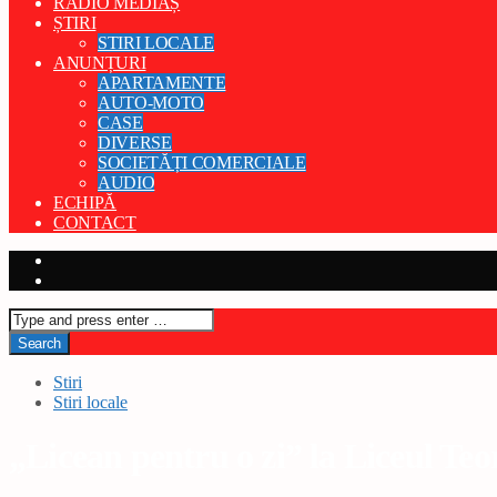
RADIO MEDIAȘ
ȘTIRI
STIRI LOCALE
ANUNȚURI
APARTAMENTE
AUTO-MOTO
CASE
DIVERSE
SOCIETĂȚI COMERCIALE
AUDIO
ECHIPĂ
CONTACT
Stiri
Stiri locale
„Licean pentru o zi” la Liceul Teo