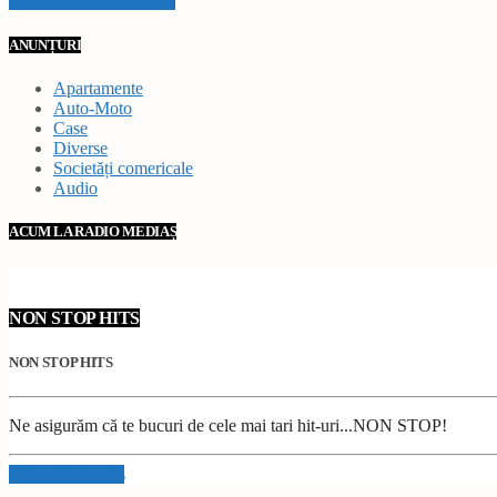
VEZI TOATE STIRILE
ANUNȚURI
Apartamente
Auto-Moto
Case
Diverse
Societăți comericale
Audio
ACUM LA RADIO MEDIAȘ
NON STOP HITS
NON STOP HITS
Ne asigurăm că te bucuri de cele mai tari hit-uri...NON STOP!
Info and episodes