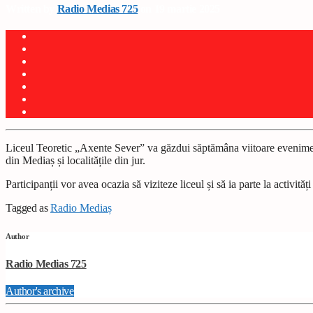
Written by
Radio Medias 725
on 19 martie 2025
Liceul Teoretic „Axente Sever” va găzdui săptămâna viitoare evenimentul
din Mediaș și localitățile din jur.
Participanții vor avea ocazia să viziteze liceul și să ia parte la activită
Tagged as
Radio Mediaș
Author
Radio Medias 725
Author's archive