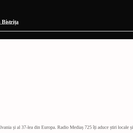
 Bistrița
vania și al 37-lea din Europa. Radio Mediaș 725 îți aduce știri locale ș