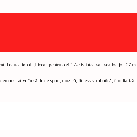
 educațional „Licean pentru o zi”. Activitatea va avea loc joi, 27 marti
ți demonstrative în sălile de sport, muzică, fitness și robotică, familiariz