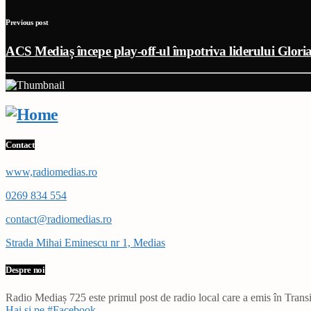
Previous post
ACS Mediaș începe play-off-ul împotriva liderului Gloria
Contact
www,radiomedias.ro
0269 834 554
contact@radiomedias.ro
Strada Mihai Eminescu nr 1, Medias
Despre noi
Radio Mediaș 725 este primul post de radio local care a emis în Transil
Hai și pe #Facebook