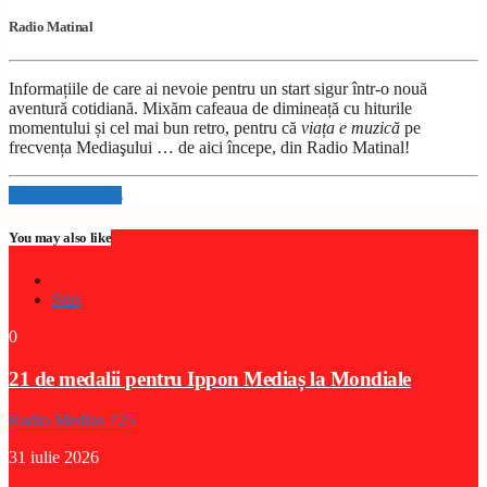
Radio Matinal
Informațiile de care ai nevoie pentru un start sigur într-o nouă
aventură cotidiană. Mixăm cafeaua de dimineață cu hiturile
momentului și cel mai bun retro, pentru că
viața e muzică
pe
frecvența Mediaşului … de aici începe, din Radio Matinal!
Info and episodes
You may also like
Stiri
0
21 de medalii pentru Ippon Mediaș la Mondiale
Radio Medias 725
31 iulie 2026