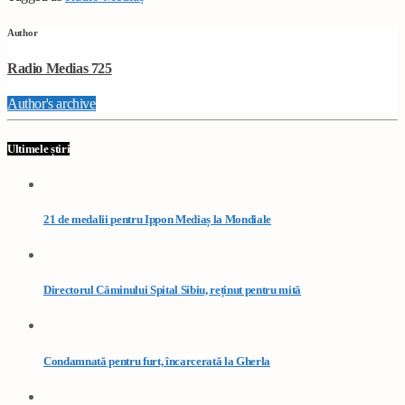
Author
Radio Medias 725
Author's archive
Ultimele știri
21 de medalii pentru Ippon Mediaș la Mondiale
Directorul Căminului Spital Sibiu, reținut pentru mită
Condamnată pentru furt, încarcerată la Gherla