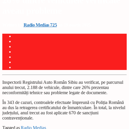
26% dintre vehiculele verificate
aveau probleme
Written by
Radio Medias 725
on 19 martie 2025
Inspectorii Registrului Auto Român Sibiu au verificat, pe parcursul
anului trecut, 2.188 de vehicule, dintre care 26% prezentau
neconformități tehnice sau probleme legate de documente.
În 343 de cazuri, controalele efectuate împreună cu Poliția Română
au dus la retragerea certificatului de înmatriculare. În total, la nivelul
județului, anul trecut au fost aplicate 670 de sancțiuni
contravenționale.
Tagged as
Radio Mediaș