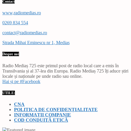
Contact
www,radiomedias.ro
0269 834 554
contact@radiomedias.ro
Strada Mihai Eminescu nr 1, Medias
Despre noi
Radio Mediaș 725 este primul post de radio local care a emis în
Transilvania și al 37-lea din Europa. Radio Mediaș 725 îți aduce știri
locale și naționale pe unde radio sau online.
Hai și pe #Facebook
UTILE:
CNA
POLITICA DE CONFIDENȚIALITATE
INFORMAȚII COMPANIE
COD CONDUITĂ ETICĂ