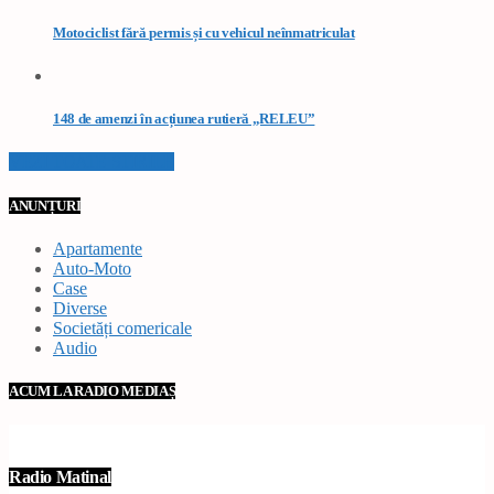
Motociclist fără permis și cu vehicul neînmatriculat
148 de amenzi în acțiunea rutieră „RELEU”
VEZI TOATE STIRILE
ANUNȚURI
Apartamente
Auto-Moto
Case
Diverse
Societăți comericale
Audio
ACUM LA RADIO MEDIAȘ
Radio Matinal