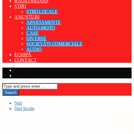
RADIO MEDIAȘ
ȘTIRI
STIRI LOCALE
ANUNȚURI
APARTAMENTE
AUTO-MOTO
CASE
DIVERSE
SOCIETĂȚI COMERCIALE
AUDIO
ECHIPĂ
CONTACT
Stiri
Stiri locale
Registrul Auto Român Sibiu: