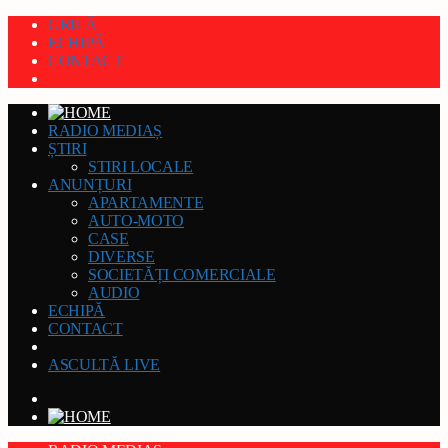
GRILĂ
ECHIPĂ
CONTACT
RADIO MEDIAȘ
ȘTIRI
STIRI LOCALE
ANUNȚURI
APARTAMENTE
AUTO-MOTO
CASE
DIVERSE
SOCIETĂȚI COMERCIALE
AUDIO
ECHIPĂ
CONTACT
ASCULTĂ LIVE