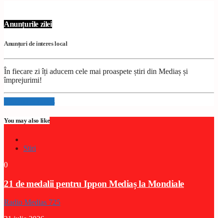
Anunțurile zilei
Anunțuri de interes local
În fiecare zi îți aducem cele mai proaspete știri din Mediaș și
împrejurimi!
Info and episodes
You may also like
Stiri
0
21 de medalii pentru Ippon Mediaș la Mondiale
Radio Medias 725