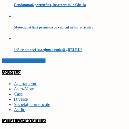
Condamnată pentru furt, încarcerată la Gherla
Motociclist fără permis și cu vehicul neînmatriculat
148 de amenzi în acțiunea rutieră „RELEU”
VEZI TOATE STIRILE
ANUNȚURI
Apartamente
Auto-Moto
Case
Diverse
Societăți comericale
Audio
ACUM LA RADIO MEDIAȘ