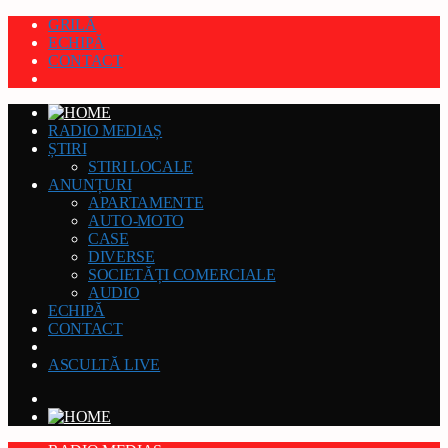
GRILĂ
ECHIPĂ
CONTACT
RADIO MEDIAȘ
ȘTIRI
STIRI LOCALE
ANUNȚURI
APARTAMENTE
AUTO-MOTO
CASE
DIVERSE
SOCIETĂȚI COMERCIALE
AUDIO
ECHIPĂ
CONTACT
ASCULTĂ LIVE