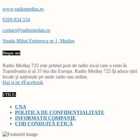
www,radiomedias.ro
0269 834 554
contact@radiomedias.ro
Strada Mihai Eminescu nr 1, Medias
Despre noi
Radio Mediaș 725 este primul post de radio local care a emis în
Transilvania și al 37-lea din Europa. Radio Mediaș 725 îți aduce știri
locale și naționale pe unde radio sau online.
Hai și pe #Facebook
UTILE:
CNA
POLITICA DE CONFIDENȚIALITATE
INFORMAȚII COMPANIE
COD CONDUITĂ ETICĂ