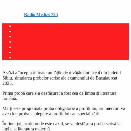
de bacalaureat
Written by
Radio Medias 725
on 23 martie 2025
Astăzi a început în toate unitățile de învățământ liceal din județul
Sibiu, simularea probelor scrise ale examenului de Bacalaureat
2025.
Prima probă care s-a desfășurat a fost cea de limba și literatura
română.
Marți este programată proba obligatorie a profilului, iar miercuri va
avea loc proba la alegere a profilului sau specializării.
În fine, joi, acolo unde este cazul, se va desfășura proba scrisă la
limba și literatura maternă.