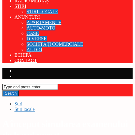
RADIO MEDIAȘ
ȘTIRI
STIRI LOCALE
ANUNȚURI
APARTAMENTE
AUTO-MOTO
CASE
DIVERSE
SOCIETĂȚI COMERCIALE
AUDIO
ECHIPĂ
CONTACT
Stiri
Stiri locale
A început simularea examenului