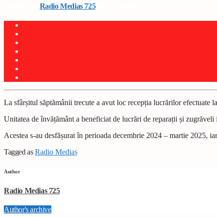
Written by
Radio Medias 725
on 23 martie 2025
La sfârșitul săptămânii trecute a avut loc recepția lucrărilor efectua
Unitatea de învățământ a beneficiat de lucrări de reparații și zugrăveli int
Acestea s-au desfășurat în perioada decembrie 2024 – martie 2025, iar 
Tagged as
Radio Mediaș
Author
Radio Medias 725
Author's archive