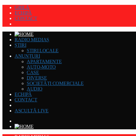
GRILĂ
ECHIPĂ
CONTACT
RADIO MEDIAȘ
ȘTIRI
STIRI LOCALE
ANUNȚURI
APARTAMENTE
AUTO-MOTO
CASE
DIVERSE
SOCIETĂȚI COMERCIALE
AUDIO
ECHIPĂ
CONTACT
ASCULTĂ LIVE