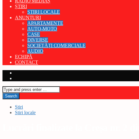
RADIO MEDIAȘ
ȘTIRI
STIRI LOCALE
ANUNȚURI
APARTAMENTE
AUTO-MOTO
CASE
DIVERSE
SOCIETĂȚI COMERCIALE
AUDIO
ECHIPĂ
CONTACT
Stiri
Stiri locale
Lucrări finalizate la Creșa nr. 2 