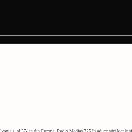
vania și al 37-lea din Europa. Radio Mediaș 725 îți aduce știri locale ș