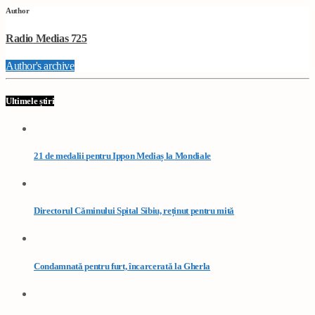
Author
Radio Medias 725
Author's archive
Ultimele știri
21 de medalii pentru Ippon Mediaș la Mondiale
Directorul Căminului Spital Sibiu, reținut pentru mită
Condamnată pentru furt, încarcerată la Gherla