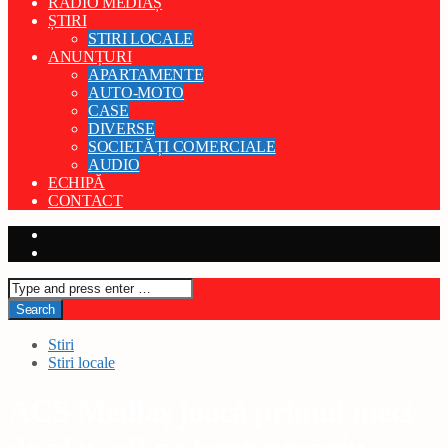
RADIO MEDIAȘ
ȘTIRI
STIRI LOCALE
ANUNȚURI
APARTAMENTE
AUTO-MOTO
CASE
DIVERSE
SOCIETĂȚI COMERCIALE
AUDIO
ECHIPĂ
CONTACT
Stiri
Stiri locale
ACS Mediaș joacă primul meci