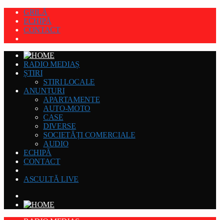
GRILĂ
ECHIPĂ
CONTACT
RADIO MEDIAȘ
ȘTIRI
STIRI LOCALE
ANUNȚURI
APARTAMENTE
AUTO-MOTO
CASE
DIVERSE
SOCIETĂȚI COMERCIALE
AUDIO
ECHIPĂ
CONTACT
ASCULTĂ LIVE