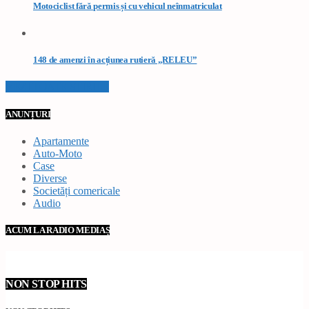
Motociclist fără permis și cu vehicul neînmatriculat
148 de amenzi în acțiunea rutieră „RELEU”
VEZI TOATE STIRILE
ANUNȚURI
Apartamente
Auto-Moto
Case
Diverse
Societăți comericale
Audio
ACUM LA RADIO MEDIAȘ
NON STOP HITS