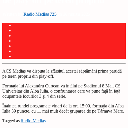
de play-off pe teren propriu
Written by
Radio Medias 725
on 26 martie 2025
ACS Mediaș va disputa la sfârșitul acestei săptămâni prima partidă
pe teren propriu din play-off.
Formația lui Alexandru Curtean va întâlni pe Stadionul 8 Mai, CS
Universitar din Alba Iulia, o confruntarea care va pune față în față
ocupantele locurilor 3 și 4 din serie.
Înaintea rundei programate vineri de la ora 15:00, formația din Alba
Iulia 39 puncte, cu 11 mai mult decât gruparea de pe Târnava Mare.
Tagged as
Radio Mediaș