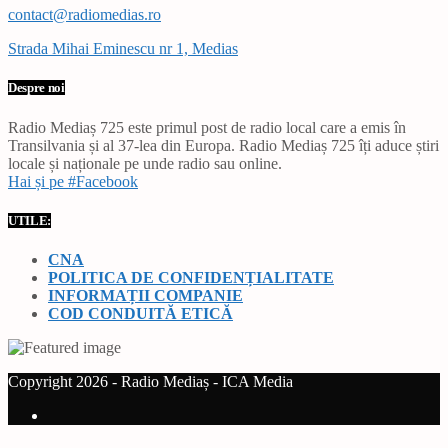
contact@radiomedias.ro
Strada Mihai Eminescu nr 1, Medias
Despre noi
Radio Mediaș 725 este primul post de radio local care a emis în
Transilvania și al 37-lea din Europa. Radio Mediaș 725 îți aduce știri
locale și naționale pe unde radio sau online.
Hai și pe #Facebook
UTILE:
CNA
POLITICA DE CONFIDENȚIALITATE
INFORMAȚII COMPANIE
COD CONDUITĂ ETICĂ
Copyright 2026 - Radio Mediaș - ICA Media