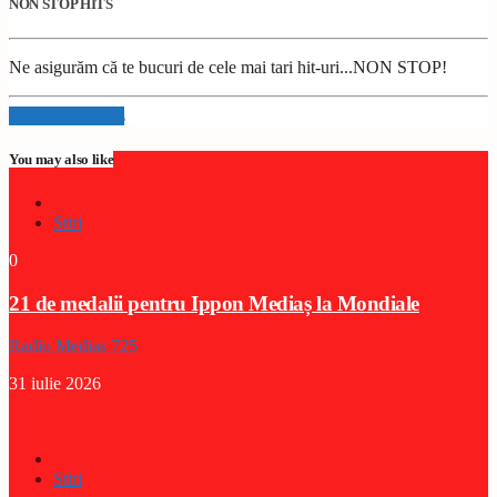
NON STOP HITS
Ne asigurăm că te bucuri de cele mai tari hit-uri...NON STOP!
Info and episodes
You may also like
Stiri
0
21 de medalii pentru Ippon Mediaș la Mondiale
Radio Medias 725
31 iulie 2026
Stiri