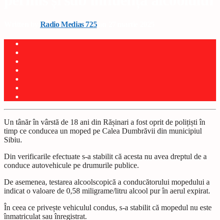
permis și sub influența alcoolului
Written by
Radio Medias 725
on 27 martie 2025
Un tânăr în vârstă de 18 ani din Rășinari a fost oprit de polițiști în
timp ce conducea un moped pe Calea Dumbrăvii din municipiul
Sibiu.
Din verificarile efectuate s-a stabilit că acesta nu avea dreptul de a
conduce autovehicule pe drumurile publice.
De asemenea, testarea alcoolscopică a conducătorului mopedului a
indicat o valoare de 0,58 miligrame/litru alcool pur în aerul expirat.
În ceea ce privește vehiculul condus, s-a stabilit că mopedul nu este
înmatriculat sau înregistrat.