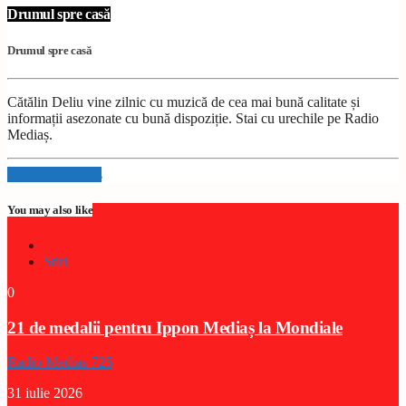
Drumul spre casă
Drumul spre casă
Cătălin Deliu vine zilnic cu muzică de cea mai bună calitate și
informații asezonate cu bună dispoziție. Stai cu urechile pe Radio
Mediaș.
Info and episodes
You may also like
Stiri
0
21 de medalii pentru Ippon Mediaș la Mondiale
Radio Medias 725
31 iulie 2026