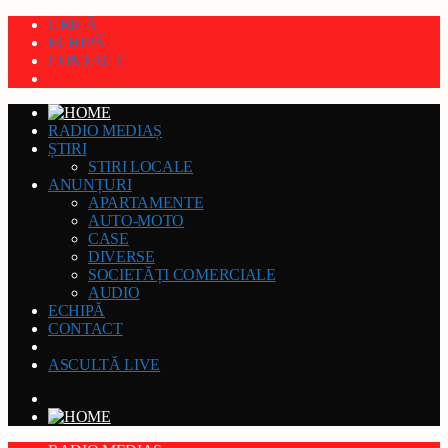
GRILĂ
ECHIPĂ
CONTACT
RADIO MEDIAȘ
ȘTIRI
STIRI LOCALE
ANUNȚURI
APARTAMENTE
AUTO-MOTO
CASE
DIVERSE
SOCIETĂȚI COMERCIALE
AUDIO
ECHIPĂ
CONTACT
ASCULTĂ LIVE