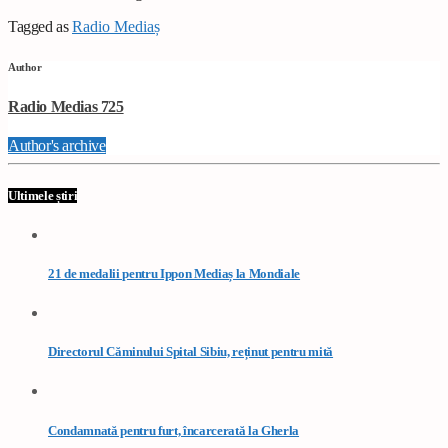
Tagged as
Radio Mediaș
Author
Radio Medias 725
Author's archive
Ultimele știri
21 de medalii pentru Ippon Mediaș la Mondiale
Directorul Căminului Spital Sibiu, reținut pentru mită
Condamnată pentru furt, încarcerată la Gherla