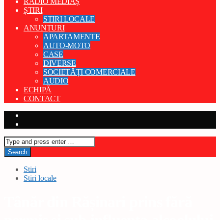
RADIO MEDIAȘ
ȘTIRI
STIRI LOCALE
ANUNȚURI
APARTAMENTE
AUTO-MOTO
CASE
DIVERSE
SOCIETĂȚI COMERCIALE
AUDIO
ECHIPĂ
CONTACT
Stiri
Stiri locale
Tânăr din Rășinari prins fără