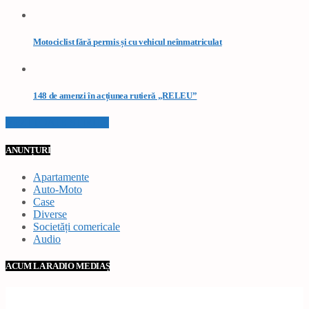
Motociclist fără permis și cu vehicul neînmatriculat
148 de amenzi în acțiunea rutieră „RELEU”
VEZI TOATE STIRILE
ANUNȚURI
Apartamente
Auto-Moto
Case
Diverse
Societăți comericale
Audio
ACUM LA RADIO MEDIAȘ