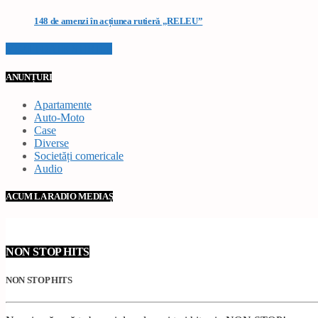
148 de amenzi în acțiunea rutieră „RELEU”
VEZI TOATE STIRILE
ANUNȚURI
Apartamente
Auto-Moto
Case
Diverse
Societăți comericale
Audio
ACUM LA RADIO MEDIAȘ
NON STOP HITS
NON STOP HITS