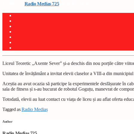
Written by
Radio Medias 725
on 28 martie 2025
Liceul Teoretic „Axente Sever” și-a deschis din nou porțile către viitori
Unitatea de învățământ a invitat elevii claselor a VIII-a din municipiul 
Aceștia au avut ocazia să participe la experimentele desfășurate în cabin
sala de fitness și s-au bucurat de robotul Goguțu, manevrat de compo
Totodată, elevii au luat contact cu viața de liceu și au aflat oferta ed
Tagged as
Radio Mediaș
Author
Radio Medias 725