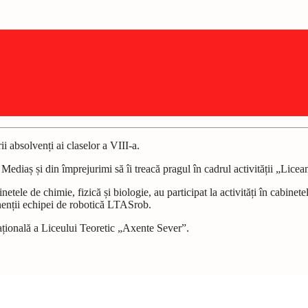
i absolvenți ai claselor a VIII-a.
Mediaș și din împrejurimi să îi treacă pragul în cadrul activității „Licea
etele de chimie, fizică și biologie, au participat la activități în cabinet
nenții echipei de robotică LTASrob.
ucațională a Liceului Teoretic „Axente Sever”.