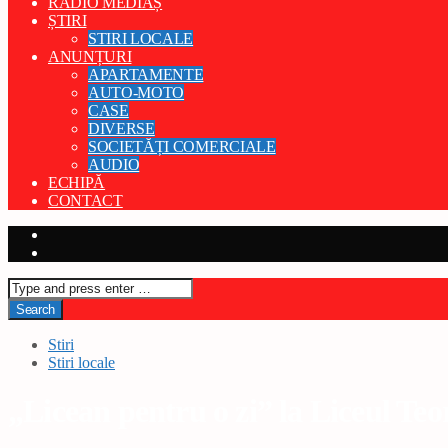
RADIO MEDIAȘ
ȘTIRI
STIRI LOCALE
ANUNȚURI
APARTAMENTE
AUTO-MOTO
CASE
DIVERSE
SOCIETĂȚI COMERCIALE
AUDIO
ECHIPĂ
CONTACT
Stiri
Stiri locale
„Licean pentru o zi” la Liceul Te