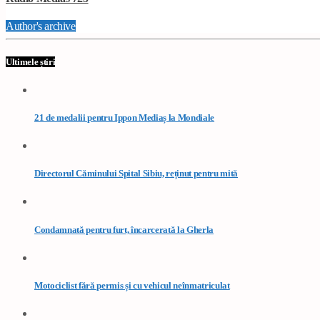
Author's archive
Ultimele știri
21 de medalii pentru Ippon Mediaș la Mondiale
Directorul Căminului Spital Sibiu, reținut pentru mită
Condamnată pentru furt, încarcerată la Gherla
Motociclist fără permis și cu vehicul neînmatriculat