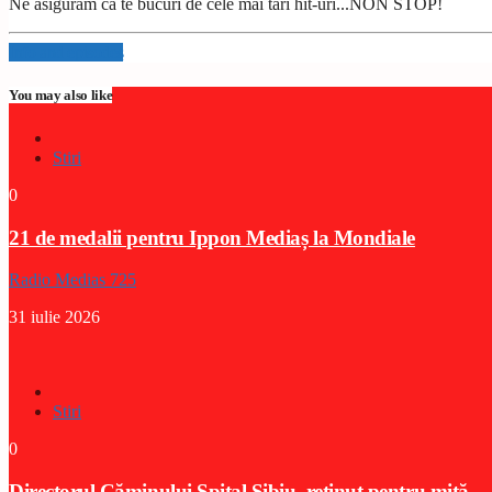
Ne asigurăm că te bucuri de cele mai tari hit-uri...NON STOP!
Info and episodes
You may also like
Stiri
0
21 de medalii pentru Ippon Mediaș la Mondiale
Radio Medias 725
31 iulie 2026
Stiri
0
Directorul Căminului Spital Sibiu, reținut pentru mită