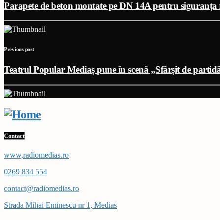
Parapete de beton montate pe DN 14A pentru siguranța 
Previous post
Teatrul Popular Mediaș pune în scenă „Sfârșit de partid
Contact
www,radiomedias.ro
0269 834 554
contact@radiomedias.ro
Strada Mihai Eminescu nr 1, Medias