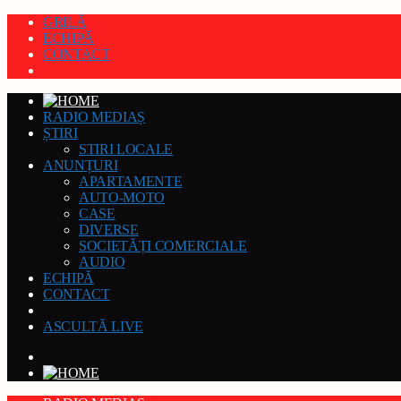
GRILĂ
ECHIPĂ
CONTACT
RADIO MEDIAȘ
ȘTIRI
STIRI LOCALE
ANUNȚURI
APARTAMENTE
AUTO-MOTO
CASE
DIVERSE
SOCIETĂȚI COMERCIALE
AUDIO
ECHIPĂ
CONTACT
ASCULTĂ LIVE