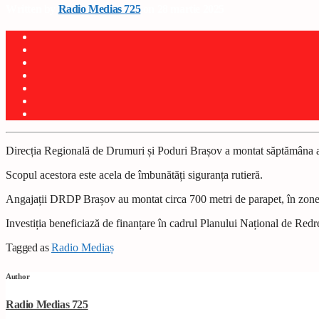
Written by
Radio Medias 725
on 28 martie 2025
Direcția Regională de Drumuri și Poduri Brașov a montat săptămâna ac
Scopul acestora este acela de îmbunătăți siguranța rutieră.
Angajații DRDP Brașov au montat circa 700 metri de parapet, în zonel
Investiția beneficiază de finanțare în cadrul Planului Național de Redre
Tagged as
Radio Mediaș
Author
Radio Medias 725