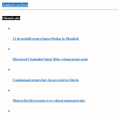
Author's archive
Ultimele știri
21 de medalii pentru Ippon Mediaș la Mondiale
Directorul Căminului Spital Sibiu, reținut pentru mită
Condamnată pentru furt, încarcerată la Gherla
Motociclist fără permis și cu vehicul neînmatriculat