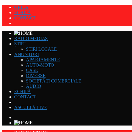
GRILĂ
ECHIPĂ
CONTACT
RADIO MEDIAȘ
ȘTIRI
STIRI LOCALE
ANUNȚURI
APARTAMENTE
AUTO-MOTO
CASE
DIVERSE
SOCIETĂȚI COMERCIALE
AUDIO
ECHIPĂ
CONTACT
ASCULTĂ LIVE