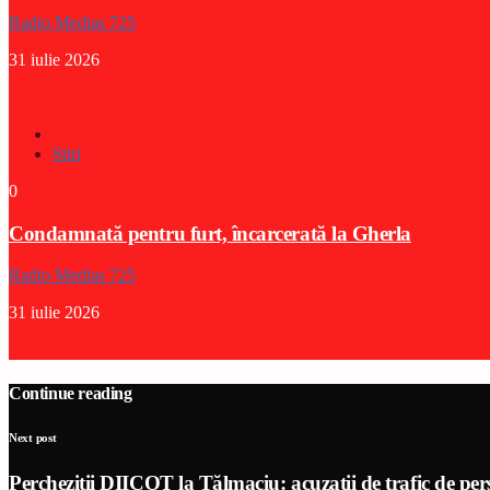
Radio Medias 725
31 iulie 2026
Stiri
0
Condamnată pentru furt, încarcerată la Gherla
Radio Medias 725
31 iulie 2026
Continue reading
Next post
Percheziții DIICOT la Tălmaciu: acuzații de trafic de pers