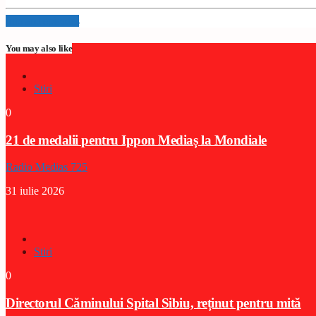
Info and episodes
You may also like
Stiri
0
21 de medalii pentru Ippon Mediaș la Mondiale
Radio Medias 725
31 iulie 2026
Stiri
0
Directorul Căminului Spital Sibiu, reținut pentru mită