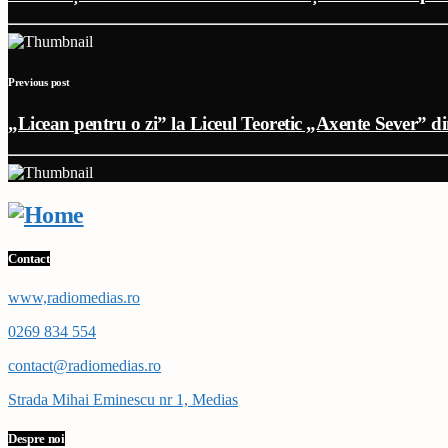
Previous post
„Licean pentru o zi” la Liceul Teoretic „Axente Sever” d
Contact
www,radiomedias.ro
0269 834 554
contact@radiomedias.ro
Strada Mihai Eminescu nr 1, Medias
Despre noi