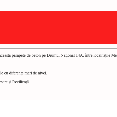
easta parapete de beton pe Drumul Național 14A, între localitățile Medi
e cu diferențe mari de nivel.
sare și Reziliență.