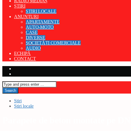
RADIO MEDIAȘ
ȘTIRI
STIRI LOCALE
ANUNȚURI
APARTAMENTE
AUTO-MOTO
CASE
DIVERSE
SOCIETĂȚI COMERCIALE
AUDIO
ECHIPĂ
CONTACT
Stiri
Stiri locale
Parapete de beton montate pe DN 