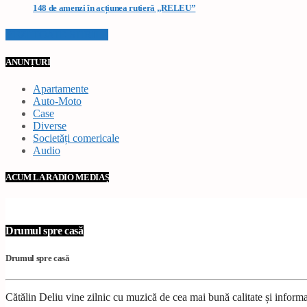
148 de amenzi în acțiunea rutieră „RELEU”
VEZI TOATE STIRILE
ANUNȚURI
Apartamente
Auto-Moto
Case
Diverse
Societăți comericale
Audio
ACUM LA RADIO MEDIAȘ
Drumul spre casă
Drumul spre casă
Cătălin Deliu vine zilnic cu muzică de cea mai bună calitate și inform