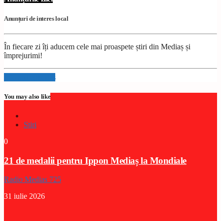
Anunțuri de interes local
În fiecare zi îți aducem cele mai proaspete știri din Mediaș și
împrejurimi!
Info and episodes
You may also like
Stiri
0
21 de medalii pentru Ippon Mediaș la Mondiale
Radio Medias 725
31 iulie 2026