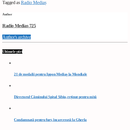
Tagged as
Radio Mediaș
Author
Radio Medias 725
Author's archive
Ultimele știri
21 de medalii pentru Ippon Mediaș la Mondiale
Directorul Căminului Spital Sibiu, reținut pentru mită
Condamnată pentru furt, încarcerată la Gherla