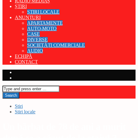
RADIO MEDIAȘ
ȘTIRI
STIRI LOCALE
ANUNȚURI
APARTAMENTE
AUTO-MOTO
CASE
DIVERSE
SOCIETĂȚI COMERCIALE
AUDIO
ECHIPĂ
CONTACT
Stiri
Stiri locale
Un bărbat de 78 de ani a murit