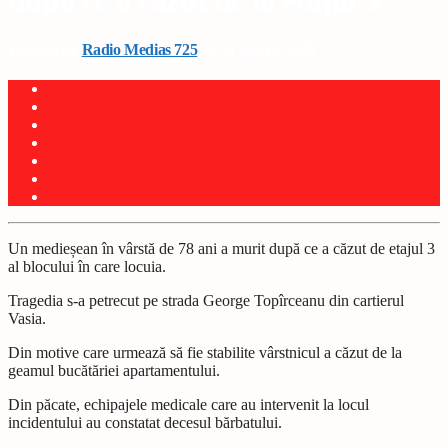
după ce a căzut de la etajul 3
Written by
Radio Medias 725
on 31 martie 2025
Un medieșean în vârstă de 78 ani a murit după ce a căzut de etajul 3
al blocului în care locuia.
Tragedia s-a petrecut pe strada George Topîrceanu din cartierul
Vasia.
Din motive care urmează să fie stabilite vârstnicul a căzut de la
geamul bucătăriei apartamentului.
Din păcate, echipajele medicale care au intervenit la locul
incidentului au constatat decesul bărbatului.