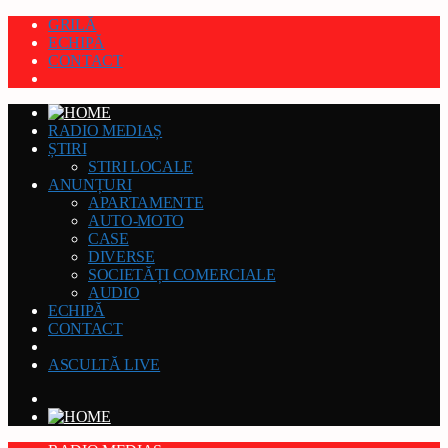
GRILĂ
ECHIPĂ
CONTACT
RADIO MEDIAȘ
ȘTIRI
STIRI LOCALE
ANUNȚURI
APARTAMENTE
AUTO-MOTO
CASE
DIVERSE
SOCIETĂȚI COMERCIALE
AUDIO
ECHIPĂ
CONTACT
ASCULTĂ LIVE