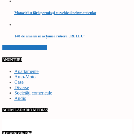
Motociclist fără permis și cu vehicul neînmatriculat
148 de amenzi în acțiunea rutieră „RELEU”
VEZI TOATE STIRILE
ANUNȚURI
Apartamente
Auto-Moto
Case
Diverse
Societăți comericale
Audio
ACUM LA RADIO MEDIAȘ
Anunțurile zilei