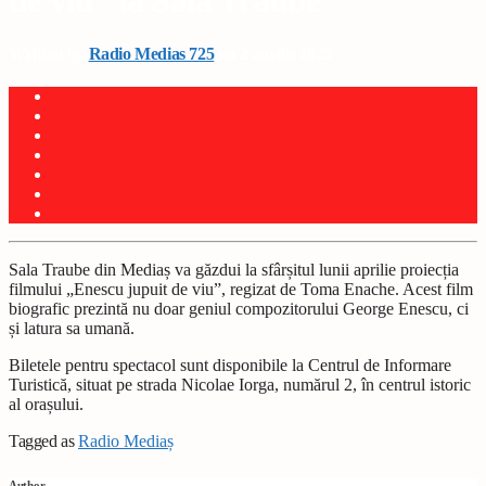
de viu” la Sala Traube
Written by
Radio Medias 725
on 2 aprilie 2025
Sala Traube din Mediaș va găzdui la sfârșitul lunii aprilie proiecția
filmului „Enescu jupuit de viu”, regizat de Toma Enache. Acest film
biografic prezintă nu doar geniul compozitorului George Enescu, ci
și latura sa umană.
Biletele pentru spectacol sunt disponibile la Centrul de Informare
Turistică, situat pe strada Nicolae Iorga, numărul 2, în centrul istoric
al orașului.
Tagged as
Radio Mediaș
Author