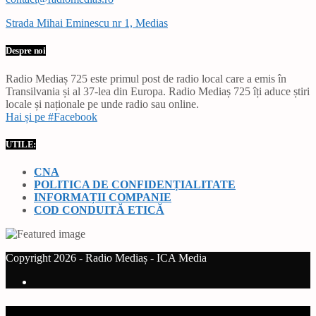
Strada Mihai Eminescu nr 1, Medias
Despre noi
Radio Mediaș 725 este primul post de radio local care a emis în
Transilvania și al 37-lea din Europa. Radio Mediaș 725 îți aduce știri
locale și naționale pe unde radio sau online.
Hai și pe #Facebook
UTILE:
CNA
POLITICA DE CONFIDENȚIALITATE
INFORMAȚII COMPANIE
COD CONDUITĂ ETICĂ
Copyright 2026 - Radio Mediaș - ICA Media
Current track