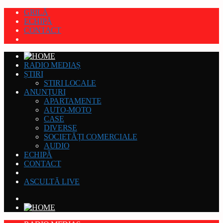
GRILĂ
ECHIPĂ
CONTACT
RADIO MEDIAȘ
ȘTIRI
STIRI LOCALE
ANUNȚURI
APARTAMENTE
AUTO-MOTO
CASE
DIVERSE
SOCIETĂȚI COMERCIALE
AUDIO
ECHIPĂ
CONTACT
ASCULTĂ LIVE