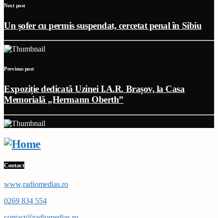
Next post
Un șofer cu permis suspendat, cercetat penal în Sibiu
Previous post
Expoziție dedicată Uzinei I.A.R. Brașov, la Casa
Memorială „Hermann Oberth”
Contact
www,radiomedias.ro
0269 834 554
contact@radiomedias.ro