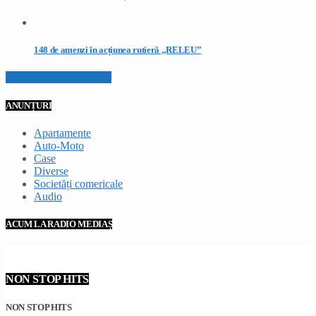
148 de amenzi în acțiunea rutieră „RELEU”
VEZI TOATE STIRILE
ANUNȚURI
Apartamente
Auto-Moto
Case
Diverse
Societăți comericale
Audio
ACUM LA RADIO MEDIAȘ
NON STOP HITS
NON STOP HITS