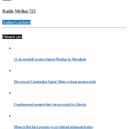
Radio Medias 725
Author's archive
Ultimele știri
21 de medalii pentru Ippon Mediaș la Mondiale
Directorul Căminului Spital Sibiu, reținut pentru mită
Condamnată pentru furt, încarcerată la Gherla
Motociclist fără permis și cu vehicul neînmatriculat