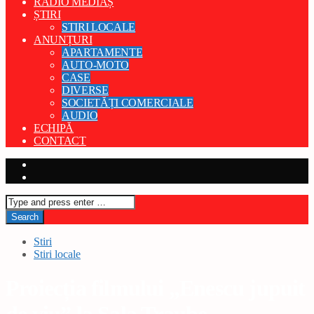
RADIO MEDIAȘ
ȘTIRI
STIRI LOCALE
ANUNȚURI
APARTAMENTE
AUTO-MOTO
CASE
DIVERSE
SOCIETĂȚI COMERCIALE
AUDIO
ECHIPĂ
CONTACT
Stiri
Stiri locale
Proiecția filmului „Enescu jupuit