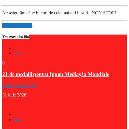
Ne asigurăm că te bucuri de cele mai tari hit-uri...NON STOP!
Info and episodes
You may also like
Stiri
0
21 de medalii pentru Ippon Mediaș la Mondiale
Radio Medias 725
31 iulie 2026
Stiri