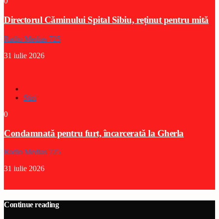
0
Directorul Căminului Spital Sibiu, reținut pentru mită
Radio Medias 725
31 iulie 2026
Stiri
0
Condamnată pentru furt, încarcerată la Gherla
Radio Medias 725
31 iulie 2026
Continue reading