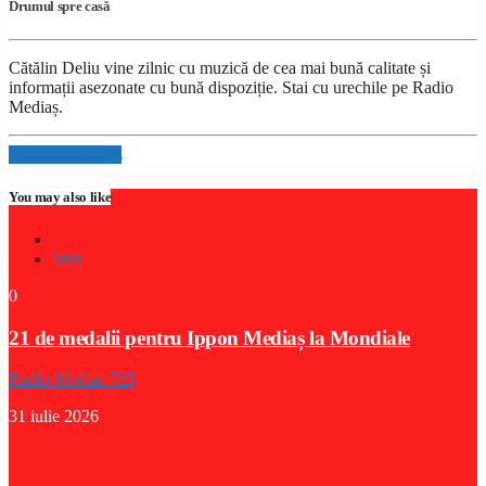
Drumul spre casă
Cătălin Deliu vine zilnic cu muzică de cea mai bună calitate și
informații asezonate cu bună dispoziție. Stai cu urechile pe Radio
Mediaș.
Info and episodes
You may also like
Stiri
0
21 de medalii pentru Ippon Mediaș la Mondiale
Radio Medias 725
31 iulie 2026