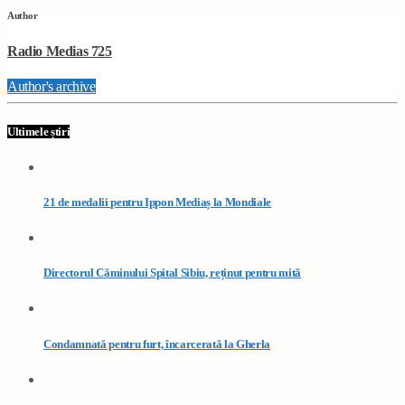
Author
Radio Medias 725
Author's archive
Ultimele știri
21 de medalii pentru Ippon Mediaș la Mondiale
Directorul Căminului Spital Sibiu, reținut pentru mită
Condamnată pentru furt, încarcerată la Gherla