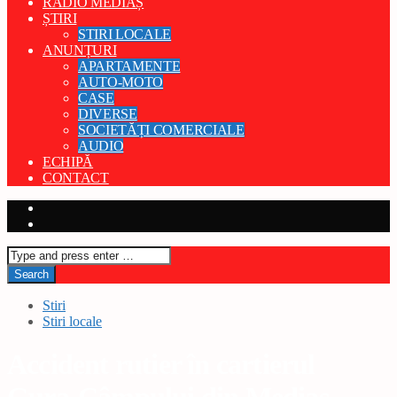
RADIO MEDIAȘ
ȘTIRI
STIRI LOCALE
ANUNȚURI
APARTAMENTE
AUTO-MOTO
CASE
DIVERSE
SOCIETĂȚI COMERCIALE
AUDIO
ECHIPĂ
CONTACT
Stiri
Stiri locale
Accident rutier în cartierul