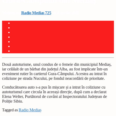
Gura-Câmpului din Mediaș
Written by
Radio Medias 725
on 4 aprilie 2025
Două autoturisme, unul condus de o femeie din municipiul Mediaș,
iar celălalt de un bărbat din județul Alba, au fost implicate într-un
eveniment rutier în cartierul Gura-Câmpului. Acestea au intrat în
coliziune pe strada Nucului, pe fondul neacordării de prioritate.
Conducătoarea auto s-a pus în mișcare și a intrat în coliziune cu
autoturismul care circula în aceeași direcție, după cum a declarat
Elena Welter, Purtătorul de cuvânt al Inspectoratului Județean de
Poliție Sibiu.
Tagged as
Radio Mediaș