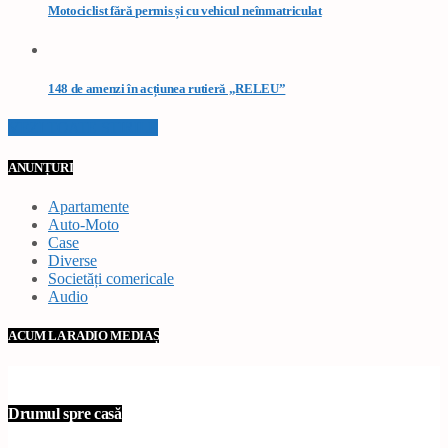
Motociclist fără permis și cu vehicul neînmatriculat
148 de amenzi în acțiunea rutieră „RELEU”
VEZI TOATE STIRILE
ANUNȚURI
Apartamente
Auto-Moto
Case
Diverse
Societăți comericale
Audio
ACUM LA RADIO MEDIAȘ
Drumul spre casă