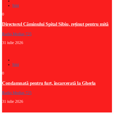
Stiri
0
Directorul Căminului Spital Sibiu, reținut pentru mită
Radio Medias 725
31 iulie 2026
Stiri
0
Condamnată pentru furt, încarcerată la Gherla
Radio Medias 725
31 iulie 2026