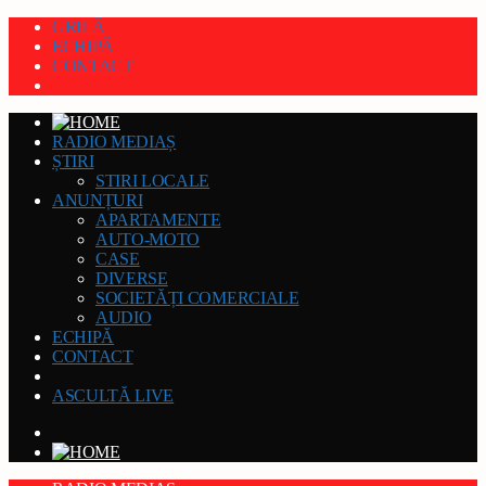
GRILĂ
ECHIPĂ
CONTACT
RADIO MEDIAȘ
ȘTIRI
STIRI LOCALE
ANUNȚURI
APARTAMENTE
AUTO-MOTO
CASE
DIVERSE
SOCIETĂȚI COMERCIALE
AUDIO
ECHIPĂ
CONTACT
ASCULTĂ LIVE