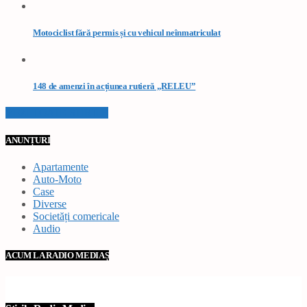
Motociclist fără permis și cu vehicul neînmatriculat
148 de amenzi în acțiunea rutieră „RELEU”
VEZI TOATE STIRILE
ANUNȚURI
Apartamente
Auto-Moto
Case
Diverse
Societăți comericale
Audio
ACUM LA RADIO MEDIAȘ