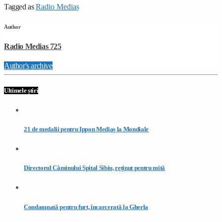
Tagged as
Radio Mediaș
Author
Radio Medias 725
Author's archive
Ultimele știri
21 de medalii pentru Ippon Mediaș la Mondiale
Directorul Căminului Spital Sibiu, reținut pentru mită
Condamnată pentru furt, încarcerată la Gherla