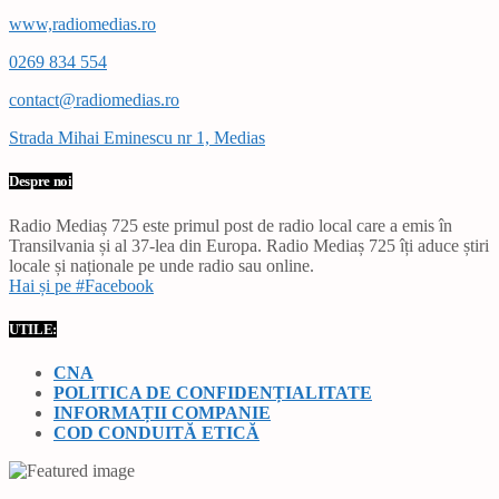
www,radiomedias.ro
0269 834 554
contact@radiomedias.ro
Strada Mihai Eminescu nr 1, Medias
Despre noi
Radio Mediaș 725 este primul post de radio local care a emis în
Transilvania și al 37-lea din Europa. Radio Mediaș 725 îți aduce știri
locale și naționale pe unde radio sau online.
Hai și pe #Facebook
UTILE:
CNA
POLITICA DE CONFIDENȚIALITATE
INFORMAȚII COMPANIE
COD CONDUITĂ ETICĂ