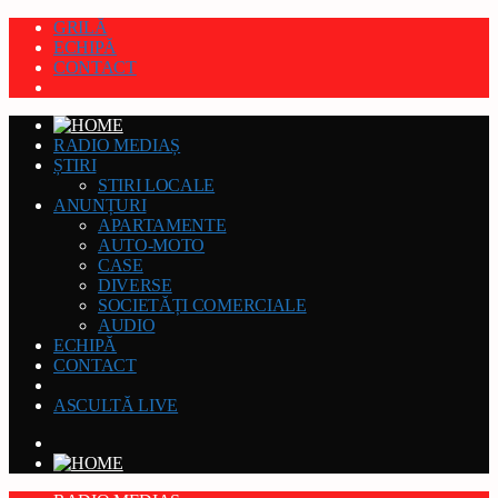
GRILĂ
ECHIPĂ
CONTACT
RADIO MEDIAȘ
ȘTIRI
STIRI LOCALE
ANUNȚURI
APARTAMENTE
AUTO-MOTO
CASE
DIVERSE
SOCIETĂȚI COMERCIALE
AUDIO
ECHIPĂ
CONTACT
ASCULTĂ LIVE