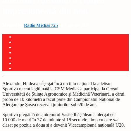
atletism: Alexandra Hudea
impresionează din nou
Written by
Radio Medias 725
on 7 aprilie 2025
Alexandra Hudea a câștigat încă un titlu național la atletism.
Sportiva recent legitimată la CSM Mediaș a participat la Crosul
Universității de Științe Agronomice și Medicină Veterinară, a cărui
probă de 10 kilometri a făcut parte din Campionatul Național de
Alergare pe Șosea rezervat juniorilor sub 20 de ani.
Sportiva pregătită de antrenorul Vasile Ibășfălean a alergat cei
10.000 de metri în 37 de minute și 18 secunde, timp cu care s-a
clasat pe poziția a doua și a devenit Vicecampioană națională U20.