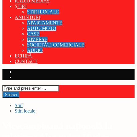
RADIO MEDIAȘ
ȘTIRI
STIRI LOCALE
ANUNȚURI
APARTAMENTE
AUTO-MOTO
CASE
DIVERSE
SOCIETĂȚI COMERCIALE
AUDIO
ECHIPĂ
CONTACT
Stiri
Stiri locale
Vicecampioană națională la