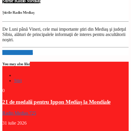
Știrile Radio Mediaș
Știrile Radio Mediaș
De Luni până Vineri, cele mai importante ştiri din Mediaş şi judeţul
Sibiu, alături de principalele informaţii de interes pentru ascultătorii
noştri.
Info and episodes
You may also like
Stiri
0
21 de medalii pentru Ippon Mediaș la Mondiale
Radio Medias 725
31 iulie 2026