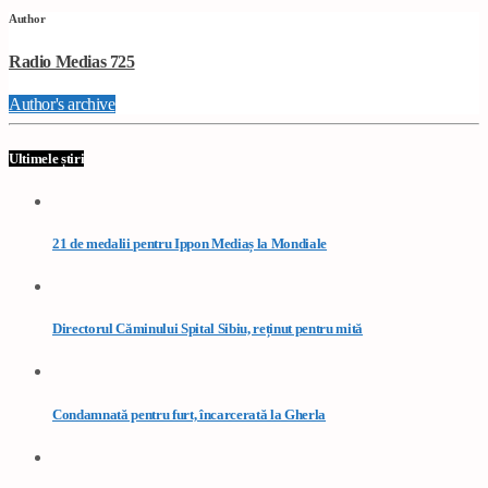
Author
Radio Medias 725
Author's archive
Ultimele știri
21 de medalii pentru Ippon Mediaș la Mondiale
Directorul Căminului Spital Sibiu, reținut pentru mită
Condamnată pentru furt, încarcerată la Gherla