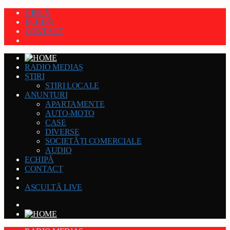
GRILĂ
ECHIPĂ
CONTACT
RADIO MEDIAȘ
ȘTIRI
STIRI LOCALE
ANUNȚURI
APARTAMENTE
AUTO-MOTO
CASE
DIVERSE
SOCIETĂȚI COMERCIALE
AUDIO
ECHIPĂ
CONTACT
ASCULTĂ LIVE