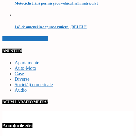
Motociclist fără permis și cu vehicul neînmatriculat
148 de amenzi în acțiunea rutieră „RELEU”
VEZI TOATE STIRILE
ANUNȚURI
Apartamente
Auto-Moto
Case
Diverse
Societăți comericale
Audio
ACUM LA RADIO MEDIAȘ
Anunțurile zilei