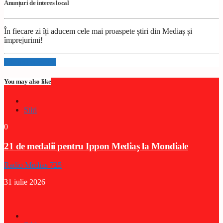
Anunțuri de interes local
În fiecare zi îți aducem cele mai proaspete știri din Mediaș și
împrejurimi!
Info and episodes
You may also like
Stiri
0
21 de medalii pentru Ippon Mediaș la Mondiale
Radio Medias 725
31 iulie 2026