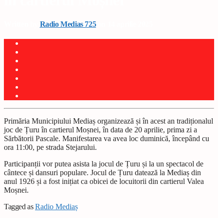
în cartierul Moșnei
Written by
Radio Medias 725
on 14 aprilie 2025
Primăria Municipiului Mediaș organizează și în acest an tradiționalul
joc de Țuru în cartierul Moșnei, în data de 20 aprilie, prima zi a
Sărbătorii Pascale. Manifestarea va avea loc duminică, începând cu
ora 11:00, pe strada Stejarului.
Participanții vor putea asista la jocul de Țuru și la un spectacol de
cântece și dansuri populare. Jocul de Țuru datează la Mediaș din
anul 1926 și a fost inițiat ca obicei de locuitorii din cartierul Valea
Moșnei.
Tagged as
Radio Mediaș