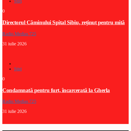
Stiri
0
Directorul Căminului Spital Sibiu, reținut pentru mită
Radio Medias 725
31 iulie 2026
Stiri
0
Condamnată pentru furt, încarcerată la Gherla
Radio Medias 725
31 iulie 2026