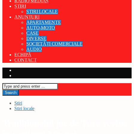
RADIO MEDIAȘ
ȘTIRI
STIRI LOCALE
ANUNȚURI
APARTAMENTE
AUTO-MOTO
CASE
DIVERSE
SOCIETĂȚI COMERCIALE
AUDIO
ECHIPĂ
CONTACT
Stiri
Stiri locale
Tradiționalul joc de Țuru revine