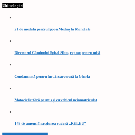
Ultimele știri
21 de medalii pentru Ippon Mediaș la Mondiale
Directorul Căminului Spital Sibiu, reținut pentru mită
Condamnată pentru furt, încarcerată la Gherla
Motociclist fără permis și cu vehicul neînmatriculat
148 de amenzi în acțiunea rutieră „RELEU”