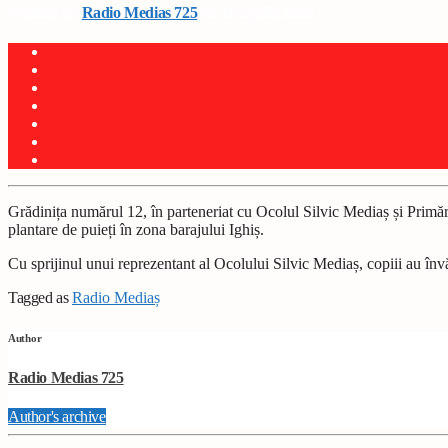
Written by
Radio Medias 725
on 16 aprilie 2025
Grădinița numărul 12, în parteneriat cu Ocolul Silvic Mediaș și Primăria
plantare de puieți în zona barajului Ighiș.
Cu sprijinul unui reprezentant al Ocolului Silvic Mediaș, copiii au învăț
Tagged as
Radio Mediaș
Author
Radio Medias 725
Author's archive