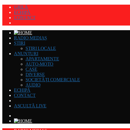
GRILĂ
ECHIPĂ
CONTACT
RADIO MEDIAȘ
ȘTIRI
STIRI LOCALE
ANUNȚURI
APARTAMENTE
AUTO-MOTO
CASE
DIVERSE
SOCIETĂȚI COMERCIALE
AUDIO
ECHIPĂ
CONTACT
ASCULTĂ LIVE