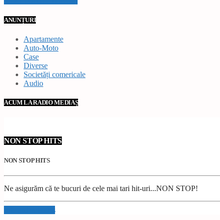
VEZI TOATE STIRILE
ANUNȚURI
Apartamente
Auto-Moto
Case
Diverse
Societăți comericale
Audio
ACUM LA RADIO MEDIAȘ
NON STOP HITS
NON STOP HITS
Ne asigurăm că te bucuri de cele mai tari hit-uri...NON STOP!
Info and episodes