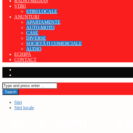
RADIO MEDIAȘ
ȘTIRI
STIRI LOCALE
ANUNȚURI
APARTAMENTE
AUTO-MOTO
CASE
DIVERSE
SOCIETĂȚI COMERCIALE
AUDIO
ECHIPĂ
CONTACT
Stiri
Stiri locale
Copiii de la Grădinița Nr. 12 au pl