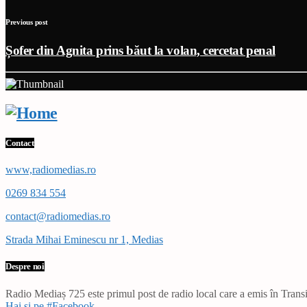
Previous post
Șofer din Agnita prins băut la volan, cercetat penal
Contact
www,radiomedias.ro
0269 834 554
contact@radiomedias.ro
Strada Mihai Eminescu nr 1, Medias
Despre noi
Radio Mediaș 725 este primul post de radio local care a emis în Transil
Hai și pe #Facebook