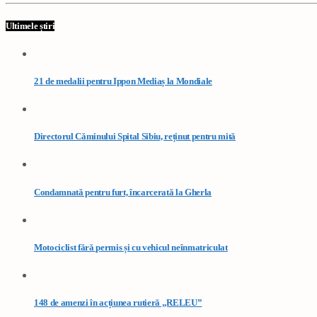
Ultimele știri
21 de medalii pentru Ippon Mediaș la Mondiale
Directorul Căminului Spital Sibiu, reținut pentru mită
Condamnată pentru furt, încarcerată la Gherla
Motociclist fără permis și cu vehicul neînmatriculat
148 de amenzi în acțiunea rutieră „RELEU”