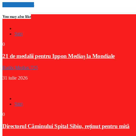
Info and episodes
You may also like
Stiri
0
21 de medalii pentru Ippon Mediaș la Mondiale
Radio Medias 725
31 iulie 2026
Stiri
0
Directorul Căminului Spital Sibiu, reținut pentru mită