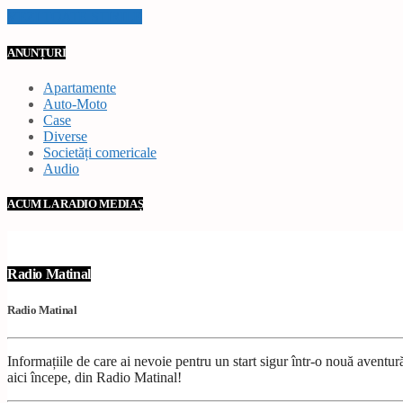
VEZI TOATE STIRILE
ANUNȚURI
Apartamente
Auto-Moto
Case
Diverse
Societăți comericale
Audio
ACUM LA RADIO MEDIAȘ
Radio Matinal
Radio Matinal
Informațiile de care ai nevoie pentru un start sigur într-o nouă avent
aici începe, din Radio Matinal!