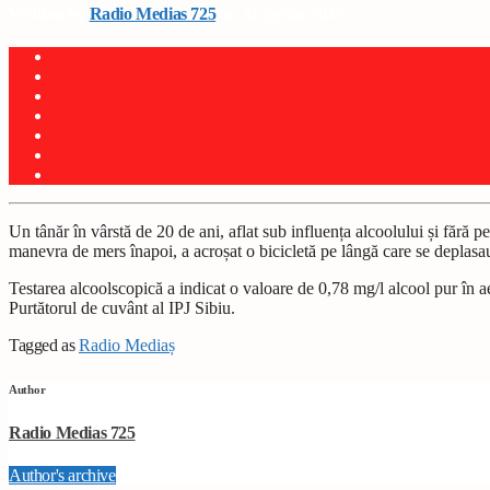
Written by
Radio Medias 725
on 22 aprilie 2025
Un tânăr în vârstă de 20 de ani, aflat sub influența alcoolului și fără 
manevra de mers înapoi, a acroșat o bicicletă pe lângă care se deplasau
Testarea alcoolscopică a indicat o valoare de 0,78 mg/l alcool pur în aer
Purtătorul de cuvânt al IPJ Sibiu.
Tagged as
Radio Mediaș
Author
Radio Medias 725
Author's archive