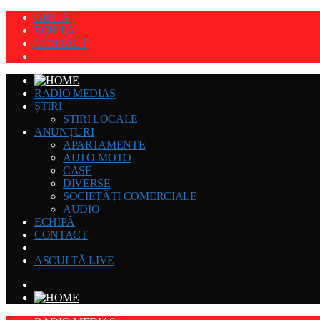
GRILĂ
ECHIPĂ
CONTACT
RADIO MEDIAȘ
ȘTIRI
STIRI LOCALE
ANUNȚURI
APARTAMENTE
AUTO-MOTO
CASE
DIVERSE
SOCIETĂȚI COMERCIALE
AUDIO
ECHIPĂ
CONTACT
ASCULTĂ LIVE