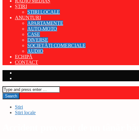
RADIO MEDIAȘ
ȘTIRI
STIRI LOCALE
ANUNȚURI
APARTAMENTE
AUTO-MOTO
CASE
DIVERSE
SOCIETĂȚI COMERCIALE
AUDIO
ECHIPĂ
CONTACT
Stiri
Stiri locale
Accident provocat de un tânăr bău