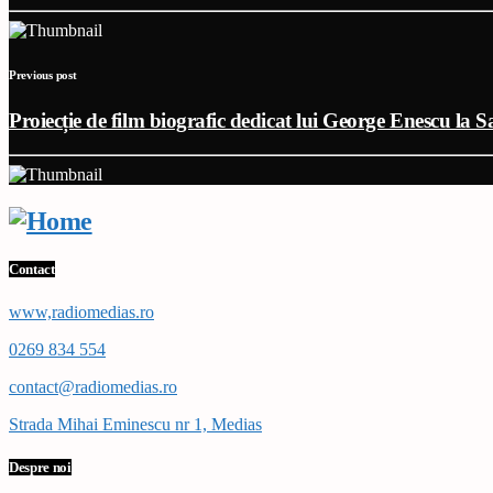
Previous post
Proiecție de film biografic dedicat lui George Enescu la 
Contact
www,radiomedias.ro
0269 834 554
contact@radiomedias.ro
Strada Mihai Eminescu nr 1, Medias
Despre noi