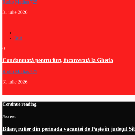
Radio Medias 725
31 iulie 2026
Stiri
0
Condamnată pentru furt, încarcerată la Gherla
Radio Medias 725
31 iulie 2026
Continue reading
Next post
Bilanț rutier din perioada vacanței de Paște în județul Si