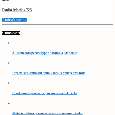
Radio Medias 725
Author's archive
Ultimele știri
21 de medalii pentru Ippon Mediaș la Mondiale
Directorul Căminului Spital Sibiu, reținut pentru mită
Condamnată pentru furt, încarcerată la Gherla
Motociclist fără permis și cu vehicul neînmatriculat