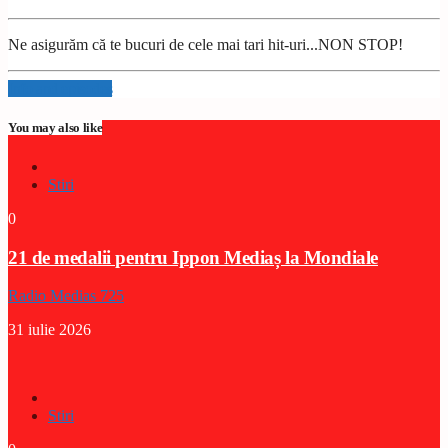
Ne asigurăm că te bucuri de cele mai tari hit-uri...NON STOP!
Info and episodes
You may also like
Stiri
0
21 de medalii pentru Ippon Mediaș la Mondiale
Radio Medias 725
31 iulie 2026
Stiri