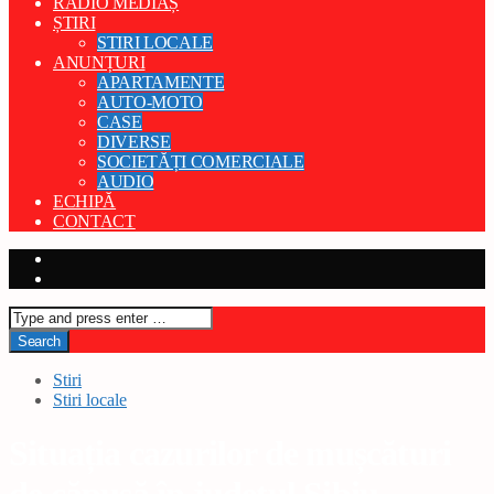
RADIO MEDIAȘ
ȘTIRI
STIRI LOCALE
ANUNȚURI
APARTAMENTE
AUTO-MOTO
CASE
DIVERSE
SOCIETĂȚI COMERCIALE
AUDIO
ECHIPĂ
CONTACT
Stiri
Stiri locale
Situația cazurilor de mușcături