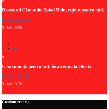
0
Directorul Căminului Spital Sibiu, reținut pentru mită
Radio Medias 725
31 iulie 2026
Stiri
0
Condamnată pentru furt, încarcerată la Gherla
Radio Medias 725
31 iulie 2026
Continue reading