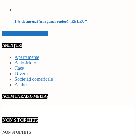
148 de amenzi în acțiunea rutieră „RELEU”
VEZI TOATE STIRILE
ANUNȚURI
Apartamente
Auto-Moto
Case
Diverse
Societăți comericale
Audio
ACUM LA RADIO MEDIAȘ
NON STOP HITS
NON STOP HITS