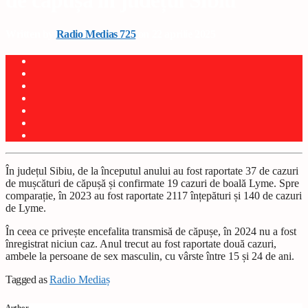
de căpușă în județul Sibiu
Written by
Radio Medias 725
on 22 aprilie 2025
În județul Sibiu, de la începutul anului au fost raportate 37 de cazuri
de mușcături de căpușă și confirmate 19 cazuri de boală Lyme. Spre
comparație, în 2023 au fost raportate 2117 înțepături și 140 de cazuri
de Lyme.
În ceea ce privește encefalita transmisă de căpușe, în 2024 nu a fost
înregistrat niciun caz. Anul trecut au fost raportate două cazuri,
ambele la persoane de sex masculin, cu vârste între 15 și 24 de ani.
Tagged as
Radio Mediaș
Author