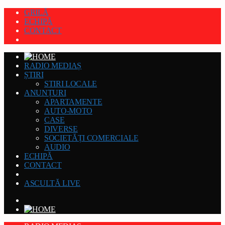
GRILĂ
ECHIPĂ
CONTACT
RADIO MEDIAȘ
ȘTIRI
STIRI LOCALE
ANUNȚURI
APARTAMENTE
AUTO-MOTO
CASE
DIVERSE
SOCIETĂȚI COMERCIALE
AUDIO
ECHIPĂ
CONTACT
ASCULTĂ LIVE