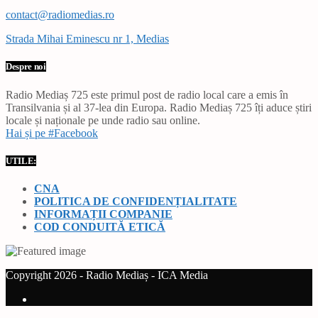
contact@radiomedias.ro
Strada Mihai Eminescu nr 1, Medias
Despre noi
Radio Mediaș 725 este primul post de radio local care a emis în
Transilvania și al 37-lea din Europa. Radio Mediaș 725 îți aduce știri
locale și naționale pe unde radio sau online.
Hai și pe #Facebook
UTILE:
CNA
POLITICA DE CONFIDENȚIALITATE
INFORMAȚII COMPANIE
COD CONDUITĂ ETICĂ
Copyright 2026 - Radio Mediaș - ICA Media