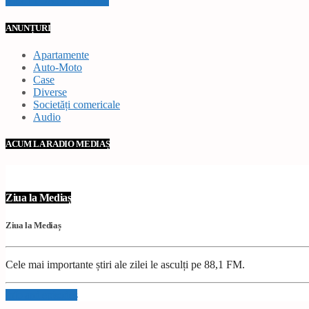
VEZI TOATE STIRILE
ANUNȚURI
Apartamente
Auto-Moto
Case
Diverse
Societăți comericale
Audio
ACUM LA RADIO MEDIAȘ
Ziua la Mediaș
Ziua la Mediaș
Cele mai importante știri ale zilei le asculți pe 88,1 FM.
Info and episodes