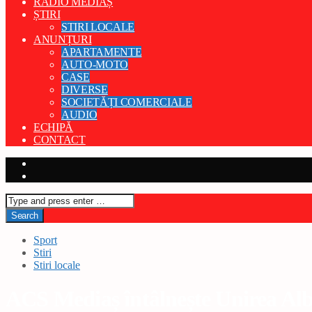
RADIO MEDIAȘ
ȘTIRI
STIRI LOCALE
ANUNȚURI
APARTAMENTE
AUTO-MOTO
CASE
DIVERSE
SOCIETĂȚI COMERCIALE
AUDIO
ECHIPĂ
CONTACT
Sport
Stiri
Stiri locale
ACS Mediaș întâlnește Unirea Alba