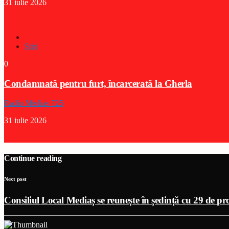
31 iulie 2026
Stiri
0
Condamnată pentru furt, încarcerată la Gherla
Radio Medias 725
31 iulie 2026
Continue reading
Next post
Consiliul Local Mediaș se reunește în ședință cu 29 de pr