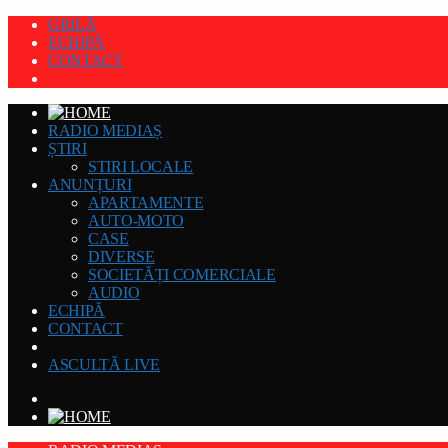
GRILĂ
ECHIPĂ
CONTACT
RADIO MEDIAȘ
ȘTIRI
STIRI LOCALE
ANUNȚURI
APARTAMENTE
AUTO-MOTO
CASE
DIVERSE
SOCIETĂȚI COMERCIALE
AUDIO
ECHIPĂ
CONTACT
ASCULTĂ LIVE