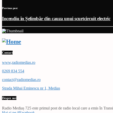
Previous post
Incendiu în Șelimbăr din cauza unui scurtcircuit electric
Contact
www,radiomedias.ro
0269 834 554
contact@radiomedias.ro
Strada Mihai Eminescu nr 1, Medias
Despre noi
Radio Mediaș 725 este primul post de radio local care a emis în Transil
Hai și pe #Facebook