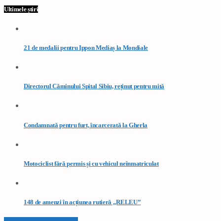
Ultimele știri
21 de medalii pentru Ippon Mediaș la Mondiale
Directorul Căminului Spital Sibiu, reținut pentru mită
Condamnată pentru furt, încarcerată la Gherla
Motociclist fără permis și cu vehicul neînmatriculat
148 de amenzi în acțiunea rutieră „RELEU”