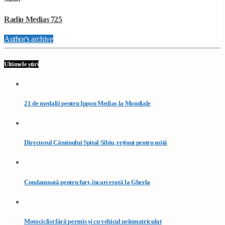
Radio Medias 725
Author's archive
Ultimele știri
21 de medalii pentru Ippon Mediaș la Mondiale
Directorul Căminului Spital Sibiu, reținut pentru mită
Condamnată pentru furt, încarcerată la Gherla
Motociclist fără permis și cu vehicul neînmatriculat