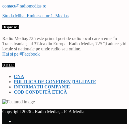
contact@radiomedias.ro
Strada Mihai Eminescu nr 1, Medias
Despre noi
Radio Mediaș 725 este primul post de radio local care a emis în
Transilvania și al 37-lea din Europa. Radio Mediaș 725 îți aduce știri
locale și naționale pe unde radio sau online.
Hai și pe #Facebook
UTILE:
CNA
POLITICA DE CONFIDENȚIALITATE
INFORMAȚII COMPANIE
COD CONDUITĂ ETICĂ
Copyright 2026 - Radio Mediaș - ICA Media