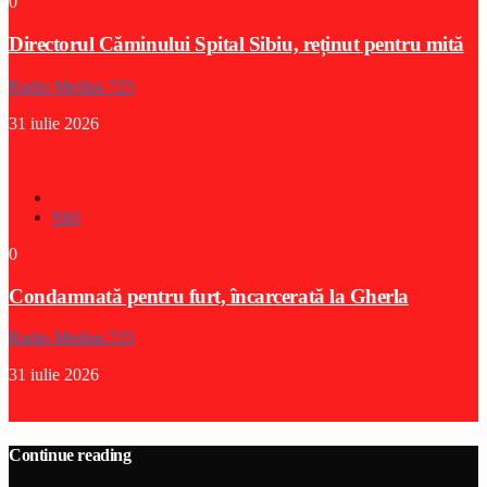
0
Directorul Căminului Spital Sibiu, reținut pentru mită
Radio Medias 725
31 iulie 2026
Stiri
0
Condamnată pentru furt, încarcerată la Gherla
Radio Medias 725
31 iulie 2026
Continue reading