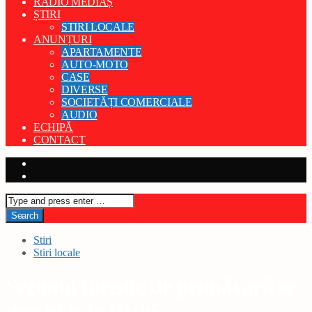
RADIO MEDIAȘ
ȘTIRI
STIRI LOCALE
ANUNȚURI
APARTAMENTE
AUTO-MOTO
CASE
DIVERSE
SOCIETĂȚI COMERCIALE
AUDIO
ECHIPĂ
CONTACT
Stiri
Stiri locale
Sezonul turistic de primăvară se