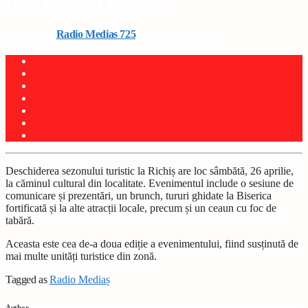
deschide la Richiș
Written by
Radio Medias 725
on 24 aprilie 2025
Deschiderea sezonului turistic la Richiș are loc sâmbătă, 26 aprilie,
la căminul cultural din localitate. Evenimentul include o sesiune de
comunicare și prezentări, un brunch, tururi ghidate la Biserica
fortificată și la alte atracții locale, precum și un ceaun cu foc de
tabără.
Aceasta este cea de-a doua ediție a evenimentului, fiind susținută de
mai multe unități turistice din zonă.
Tagged as
Radio Mediaș
Author