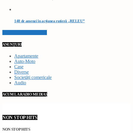
148 de amenzi în acțiunea rutieră „RELEU”
VEZI TOATE STIRILE
ANUNȚURI
Apartamente
Auto-Moto
Case
Diverse
Societăți comericale
Audio
ACUM LA RADIO MEDIAȘ
NON STOP HITS
NON STOP HITS