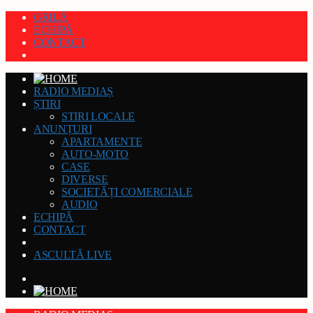
GRILĂ
ECHIPĂ
CONTACT
RADIO MEDIAȘ
ȘTIRI
STIRI LOCALE
ANUNȚURI
APARTAMENTE
AUTO-MOTO
CASE
DIVERSE
SOCIETĂȚI COMERCIALE
AUDIO
ECHIPĂ
CONTACT
ASCULTĂ LIVE