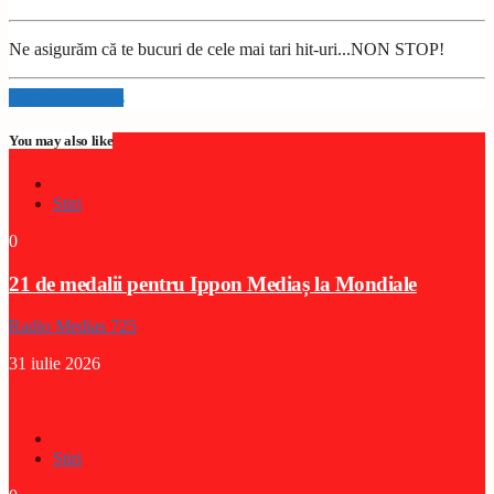
Ne asigurăm că te bucuri de cele mai tari hit-uri...NON STOP!
Info and episodes
You may also like
Stiri
0
21 de medalii pentru Ippon Mediaș la Mondiale
Radio Medias 725
31 iulie 2026
Stiri