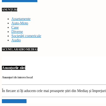
VEZI TOATE STIRILE
ANUNȚURI
Apartamente
Auto-Moto
Case
Diverse
Societăți comericale
Audio
ACUM LA RADIO MEDIAȘ
Anunțurile zilei
Anunțuri de interes local
În fiecare zi îți aducem cele mai proaspete știri din Mediaș și împrejur
Info and episodes