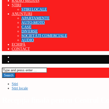
RADIO MEDIAȘ
ȘTIRI
STIRI LOCALE
ANUNȚURI
APARTAMENTE
AUTO-MOTO
CASE
DIVERSE
SOCIETĂȚI COMERCIALE
AUDIO
ECHIPĂ
CONTACT
Stiri
Stiri locale
Recepția finală pentru Centrul C