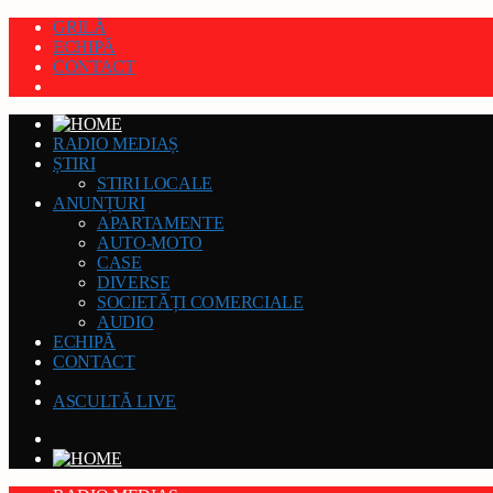
GRILĂ
ECHIPĂ
CONTACT
RADIO MEDIAȘ
ȘTIRI
STIRI LOCALE
ANUNȚURI
APARTAMENTE
AUTO-MOTO
CASE
DIVERSE
SOCIETĂȚI COMERCIALE
AUDIO
ECHIPĂ
CONTACT
ASCULTĂ LIVE