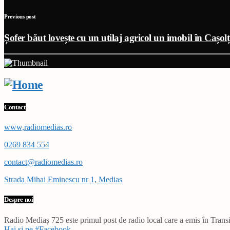
Previous post
Șofer băut lovește cu un utilaj agricol un imobil în Cașolț
Contact
www,radiomedias.ro
0269 834 554
contact@radiomedias.ro
Strada Mihai Eminescu nr 1, Medias
Despre noi
Radio Mediaș 725 este primul post de radio local care a emis în Transil
Hai și pe #Facebook