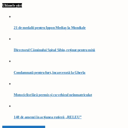
Ultimele știri
21 de medalii pentru Ippon Mediaș la Mondiale
Directorul Căminului Spital Sibiu, reținut pentru mită
Condamnată pentru furt, încarcerată la Gherla
Motociclist fără permis și cu vehicul neînmatriculat
148 de amenzi în acțiunea rutieră „RELEU”