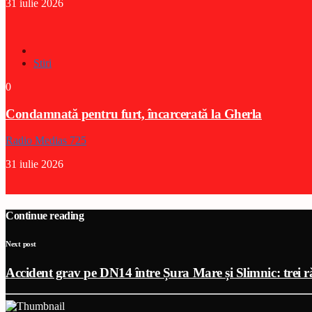
31 iulie 2026
Stiri
0
Condamnată pentru furt, încarcerată la Gherla
Radio Medias 725
31 iulie 2026
Continue reading
Next post
Accident grav pe DN14 între Șura Mare și Slimnic: trei ră