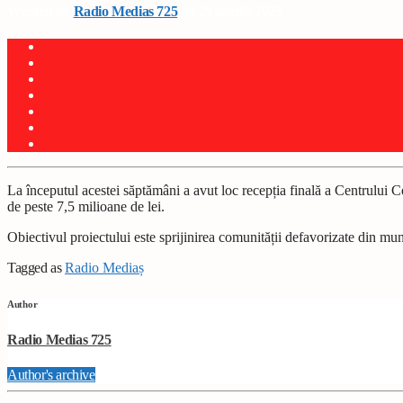
Written by
Radio Medias 725
on 29 aprilie 2025
La începutul acestei săptămâni a avut loc recepția finală a Centrului C
de peste 7,5 milioane de lei.
Obiectivul proiectului este sprijinirea comunității defavorizate din muni
Tagged as
Radio Mediaș
Author
Radio Medias 725
Author's archive