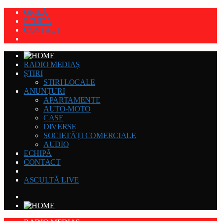
GRILĂ
ECHIPĂ
CONTACT
RADIO MEDIAȘ
ȘTIRI
STIRI LOCALE
ANUNȚURI
APARTAMENTE
AUTO-MOTO
CASE
DIVERSE
SOCIETĂȚI COMERCIALE
AUDIO
ECHIPĂ
CONTACT
ASCULTĂ LIVE