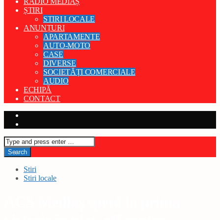
RADIO MEDIAȘ
ȘTIRI
STIRI LOCALE
ANUNȚURI
APARTAMENTE
AUTO-MOTO
CASE
DIVERSE
SOCIETĂȚI COMERCIALE
AUDIO
ECHIPĂ
CONTACT
Stiri
Stiri locale
ACS Mediaș speră la prima