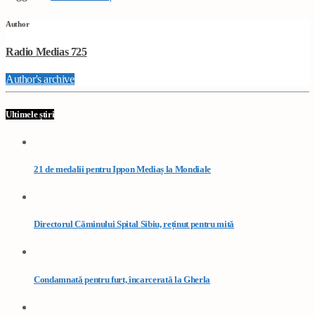
Author
Radio Medias 725
Author's archive
Ultimele știri
21 de medalii pentru Ippon Mediaș la Mondiale
Directorul Căminului Spital Sibiu, reținut pentru mită
Condamnată pentru furt, încarcerată la Gherla