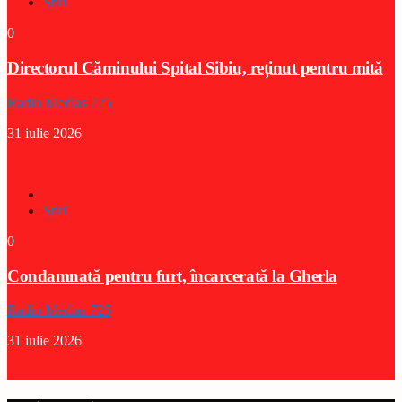
Stiri
0
Directorul Căminului Spital Sibiu, reținut pentru mită
Radio Medias 725
31 iulie 2026
Stiri
0
Condamnată pentru furt, încarcerată la Gherla
Radio Medias 725
31 iulie 2026