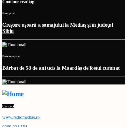
Continue reading
Next post
Creștere ușoară a șomajului la Mediaș și în județul
Sibiu
Previous post
Bărbat de 58 de ani ucis la Moardăș de fostul cumnat
Contact
www,radiomedias.ro
0269 834 554