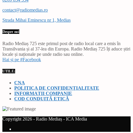
contact@radiomedias.ro
Strada Mihai Eminescu nr 1, Medias
Despre noi
Radio Mediaș 725 este primul post de radio local care a emis în
Transilvania și al 37-lea din Europa. Radio Mediaș 725 îți aduce știri
locale și naționale pe unde radio sau online.
Hai și pe #Facebook
UTILE:
CNA
POLITICA DE CONFIDENȚIALITATE
INFORMAȚII COMPANIE
COD CONDUITĂ ETICĂ
Copyright 2026 - Radio Mediaș - ICA Media