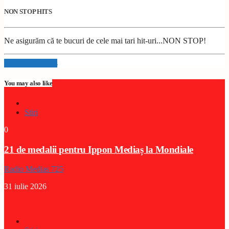
NON STOP HITS
Ne asigurăm că te bucuri de cele mai tari hit-uri...NON STOP!
Info and episodes
You may also like
Stiri
0
21 de medalii pentru Ippon Mediaș la Mondiale
Radio Medias 725
31 iulie 2026