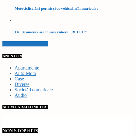
Motociclist fără permis și cu vehicul neînmatriculat
148 de amenzi în acțiunea rutieră „RELEU”
VEZI TOATE STIRILE
ANUNȚURI
Apartamente
Auto-Moto
Case
Diverse
Societăți comericale
Audio
ACUM LA RADIO MEDIAȘ
NON STOP HITS