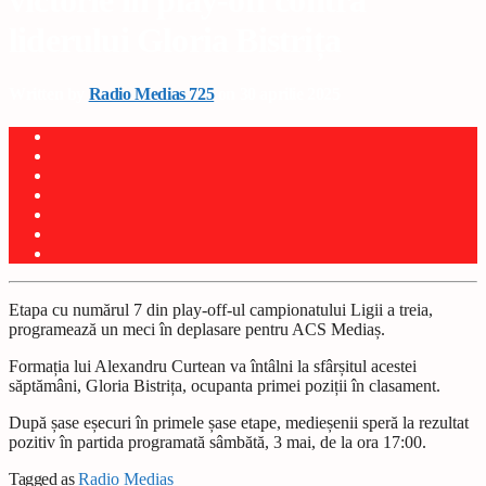
victorie în play-off contra
liderului Gloria Bistrița
Written by
Radio Medias 725
on 30 aprilie 2025
Etapa cu numărul 7 din play-off-ul campionatului Ligii a treia,
programează un meci în deplasare pentru ACS Mediaș.
Formația lui Alexandru Curtean va întâlni la sfârșitul acestei
săptămâni, Gloria Bistrița, ocupanta primei poziții în clasament.
După șase eșecuri în primele șase etape, medieșenii speră la rezultat
pozitiv în partida programată sâmbătă, 3 mai, de la ora 17:00.
Tagged as
Radio Mediaș