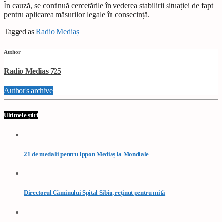
În cauză, se continuă cercetările în vederea stabilirii situației de fapt
pentru aplicarea măsurilor legale în consecință.
Tagged as
Radio Mediaș
Author
Radio Medias 725
Author's archive
Ultimele știri
21 de medalii pentru Ippon Mediaș la Mondiale
Directorul Căminului Spital Sibiu, reținut pentru mită