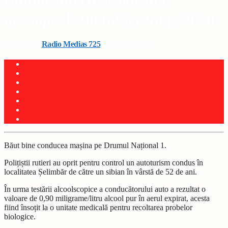
conducând cu alcoolemie
aproape de un miligram pe litru
Written by
Radio Medias 725
on 7 mai 2025
Băut bine conducea mașina pe Drumul Național 1.
Polițiștii rutieri au oprit pentru control un autoturism condus în
localitatea Șelimbăr de către un sibian în vârstă de 52 de ani.
În urma testării alcoolscopice a conducătorului auto a rezultat o
valoare de 0,90 miligrame/litru alcool pur în aerul expirat, acesta
fiind însoțit la o unitate medicală pentru recoltarea probelor
biologice.