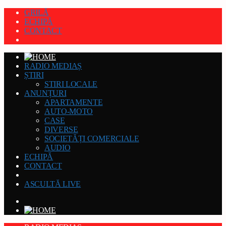
GRILĂ
ECHIPĂ
CONTACT
RADIO MEDIAȘ
ȘTIRI
STIRI LOCALE
ANUNȚURI
APARTAMENTE
AUTO-MOTO
CASE
DIVERSE
SOCIETĂȚI COMERCIALE
AUDIO
ECHIPĂ
CONTACT
ASCULTĂ LIVE