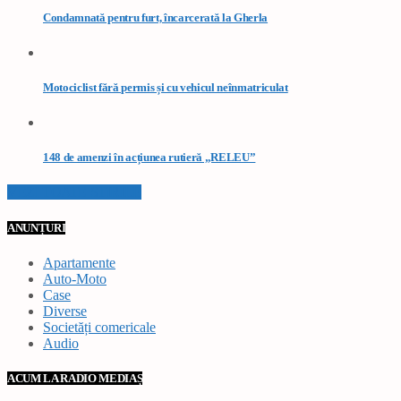
Condamnată pentru furt, încarcerată la Gherla
Motociclist fără permis și cu vehicul neînmatriculat
148 de amenzi în acțiunea rutieră „RELEU”
VEZI TOATE STIRILE
ANUNȚURI
Apartamente
Auto-Moto
Case
Diverse
Societăți comericale
Audio
ACUM LA RADIO MEDIAȘ