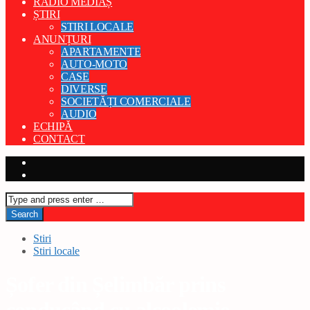
RADIO MEDIAȘ
ȘTIRI
STIRI LOCALE
ANUNȚURI
APARTAMENTE
AUTO-MOTO
CASE
DIVERSE
SOCIETĂȚI COMERCIALE
AUDIO
ECHIPĂ
CONTACT
Stiri
Stiri locale
Șofer din Șelimbăr prins