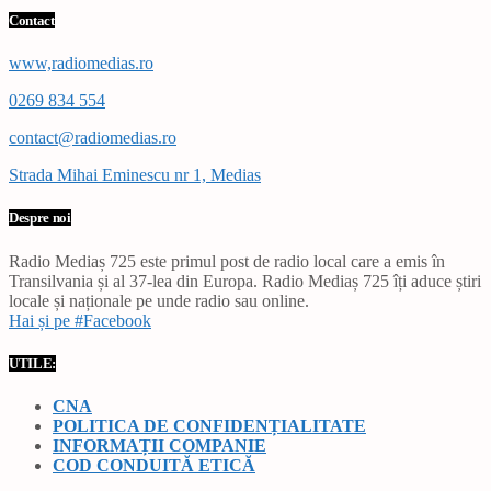
Contact
www,radiomedias.ro
0269 834 554
contact@radiomedias.ro
Strada Mihai Eminescu nr 1, Medias
Despre noi
Radio Mediaș 725 este primul post de radio local care a emis în
Transilvania și al 37-lea din Europa. Radio Mediaș 725 îți aduce știri
locale și naționale pe unde radio sau online.
Hai și pe #Facebook
UTILE:
CNA
POLITICA DE CONFIDENȚIALITATE
INFORMAȚII COMPANIE
COD CONDUITĂ ETICĂ