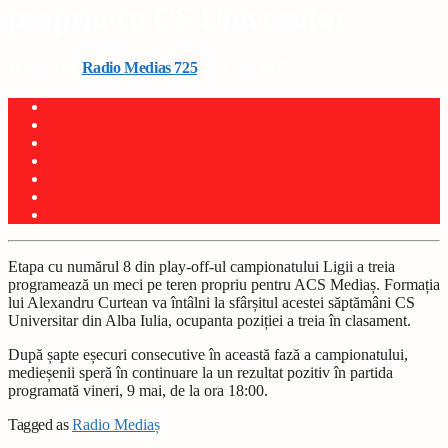
propriu cu CS Universitar
Written by
Radio Medias 725
on 7 mai 2025
Etapa cu numărul 8 din play-off-ul campionatului Ligii a treia
programează un meci pe teren propriu pentru ACS Mediaș. Formația
lui Alexandru Curtean va întâlni la sfârșitul acestei săptămâni CS
Universitar din Alba Iulia, ocupanta poziției a treia în clasament.
După șapte eșecuri consecutive în această fază a campionatului,
medieșenii speră în continuare la un rezultat pozitiv în partida
programată vineri, 9 mai, de la ora 18:00.
Tagged as
Radio Mediaș