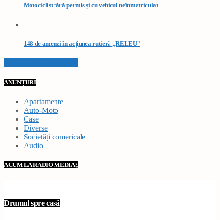
Motociclist fără permis și cu vehicul neînmatriculat
148 de amenzi în acțiunea rutieră „RELEU”
VEZI TOATE STIRILE
ANUNȚURI
Apartamente
Auto-Moto
Case
Diverse
Societăți comericale
Audio
ACUM LA RADIO MEDIAȘ
Drumul spre casă