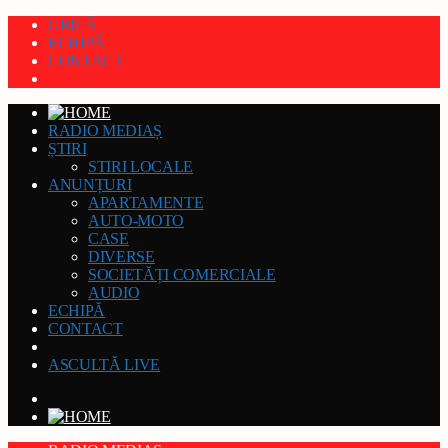
GRILĂ
ECHIPĂ
CONTACT
RADIO MEDIAȘ
ȘTIRI
STIRI LOCALE
ANUNȚURI
APARTAMENTE
AUTO-MOTO
CASE
DIVERSE
SOCIETĂȚI COMERCIALE
AUDIO
ECHIPĂ
CONTACT
ASCULTĂ LIVE