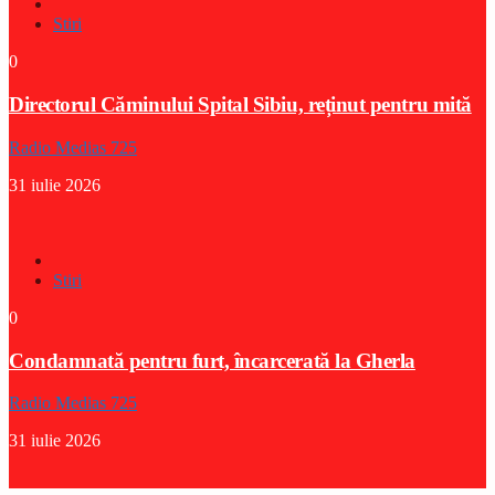
Stiri
0
Directorul Căminului Spital Sibiu, reținut pentru mită
Radio Medias 725
31 iulie 2026
Stiri
0
Condamnată pentru furt, încarcerată la Gherla
Radio Medias 725
31 iulie 2026