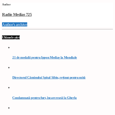
Author
Radio Medias 725
Author's archive
Ultimele știri
21 de medalii pentru Ippon Mediaș la Mondiale
Directorul Căminului Spital Sibiu, reținut pentru mită
Condamnată pentru furt, încarcerată la Gherla