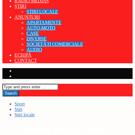
RADIO MEDIAȘ
ȘTIRI
STIRI LOCALE
ANUNȚURI
APARTAMENTE
AUTO-MOTO
CASE
DIVERSE
SOCIETĂȚI COMERCIALE
AUDIO
ECHIPĂ
CONTACT
Sport
Stiri
Stiri locale
ACS Mediaș joacă pe teren