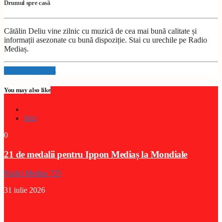
Drumul spre casă
Cătălin Deliu vine zilnic cu muzică de cea mai bună calitate și
informații asezonate cu bună dispoziție. Stai cu urechile pe Radio
Mediaș.
Info and episodes
You may also like
Stiri
0
21 de medalii pentru Ippon Mediaș la Mondiale
Radio Medias 725
31 iulie 2026