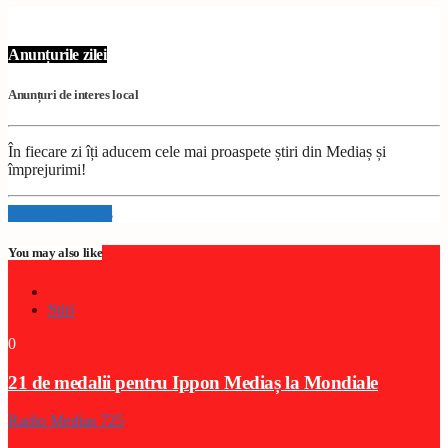
Anunțurile zilei
Anunțuri de interes local
În fiecare zi îți aducem cele mai proaspete știri din Mediaș și
împrejurimi!
Info and episodes
You may also like
Stiri
0
21 de medalii pentru Ippon Mediaș la Mondiale
Radio Medias 725