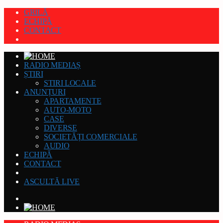
GRILĂ
ECHIPĂ
CONTACT
RADIO MEDIAȘ
ȘTIRI
STIRI LOCALE
ANUNȚURI
APARTAMENTE
AUTO-MOTO
CASE
DIVERSE
SOCIETĂȚI COMERCIALE
AUDIO
ECHIPĂ
CONTACT
ASCULTĂ LIVE