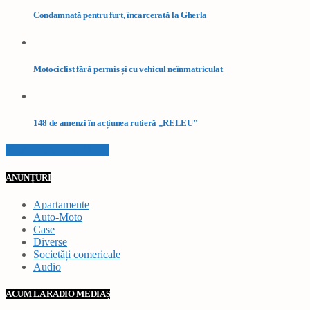
Condamnată pentru furt, încarcerată la Gherla
Motociclist fără permis și cu vehicul neînmatriculat
148 de amenzi în acțiunea rutieră „RELEU”
VEZI TOATE STIRILE
ANUNȚURI
Apartamente
Auto-Moto
Case
Diverse
Societăți comericale
Audio
ACUM LA RADIO MEDIAȘ