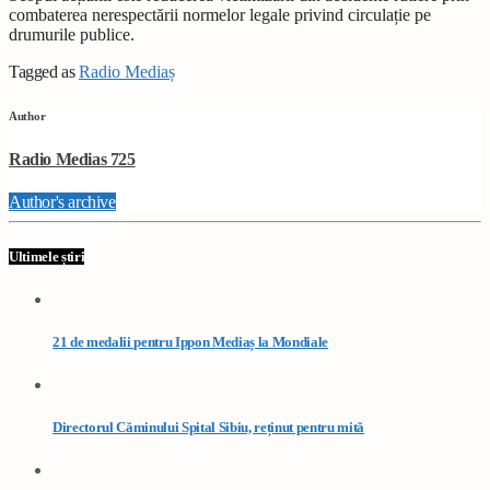
combaterea nerespectării normelor legale privind circulație pe
drumurile publice.
Tagged as
Radio Mediaș
Author
Radio Medias 725
Author's archive
Ultimele știri
21 de medalii pentru Ippon Mediaș la Mondiale
Directorul Căminului Spital Sibiu, reținut pentru mită