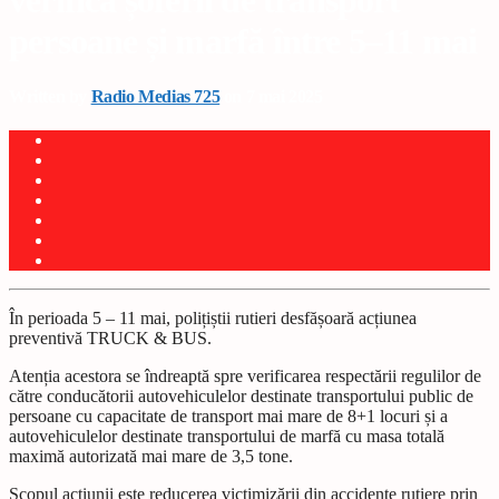
verifică șoferii de transport
persoane și marfă între 5–11 mai
Written by
Radio Medias 725
on 7 mai 2025
În perioada 5 – 11 mai, polițiștii rutieri desfășoară acțiunea
preventivă TRUCK & BUS.
Atenția acestora se îndreaptă spre verificarea respectării regulilor de
către conducătorii autovehiculelor destinate transportului public de
persoane cu capacitate de transport mai mare de 8+1 locuri și a
autovehiculelor destinate transportului de marfă cu masa totală
maximă autorizată mai mare de 3,5 tone.
Scopul acțiunii este reducerea victimizării din accidente rutiere prin