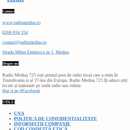
Contact
www,radiomedias.ro
0269 834 554
contact@radiomedias.ro
Strada Mihai Eminescu nr 1, Medias
Despre noi
Radio Mediaș 725 este primul post de radio local care a emis în
Transilvania și al 37-lea din Europa. Radio Mediaș 725 îți aduce știri
locale și naționale pe unde radio sau online.
Hai și pe #Facebook
UTILE:
CNA
POLITICA DE CONFIDENȚIALITATE
INFORMAȚII COMPANIE
COD CONDUITĂ ETICĂ