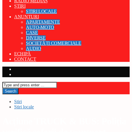
RADIO MEDIAȘ
ȘTIRI
STIRI LOCALE
ANUNȚURI
APARTAMENTE
AUTO-MOTO
CASE
DIVERSE
SOCIETĂȚI COMERCIALE
AUDIO
ECHIPĂ
CONTACT
Stiri
Stiri locale
Acțiune TRUCK & BUS: Poliția