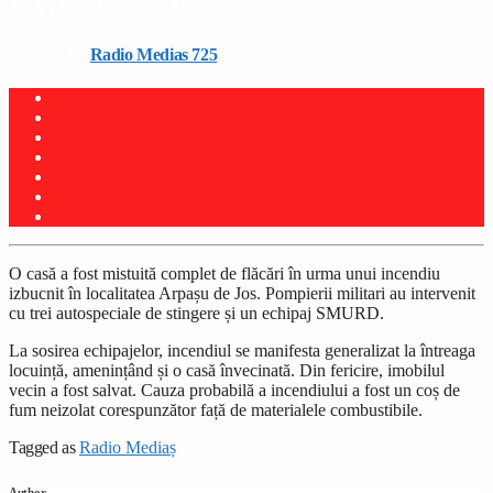
Arpașu de Jos
Written by
Radio Medias 725
on 14 mai 2025
O casă a fost mistuită complet de flăcări în urma unui incendiu
izbucnit în localitatea Arpașu de Jos. Pompierii militari au intervenit
cu trei autospeciale de stingere și un echipaj SMURD.
La sosirea echipajelor, incendiul se manifesta generalizat la întreaga
locuință, amenințând și o casă învecinată. Din fericire, imobilul
vecin a fost salvat. Cauza probabilă a incendiului a fost un coș de
fum neizolat corespunzător față de materialele combustibile.
Tagged as
Radio Mediaș
Author