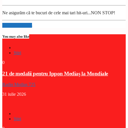
Ne asigurăm că te bucuri de cele mai tari hit-uri...NON STOP!
Info and episodes
You may also like
Stiri
0
21 de medalii pentru Ippon Mediaș la Mondiale
Radio Medias 725
31 iulie 2026
Stiri