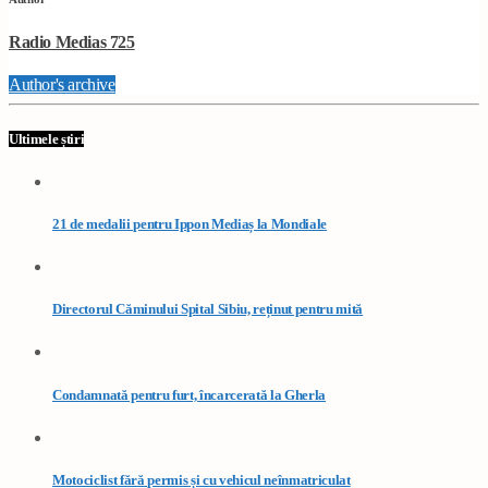
Radio Medias 725
Author's archive
Ultimele știri
21 de medalii pentru Ippon Mediaș la Mondiale
Directorul Căminului Spital Sibiu, reținut pentru mită
Condamnată pentru furt, încarcerată la Gherla
Motociclist fără permis și cu vehicul neînmatriculat