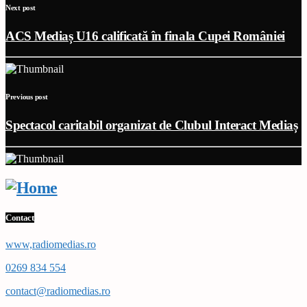
Next post
ACS Mediaș U16 calificată în finala Cupei României
Previous post
Spectacol caritabil organizat de Clubul Interact Mediaș
Contact
www,radiomedias.ro
0269 834 554
contact@radiomedias.ro