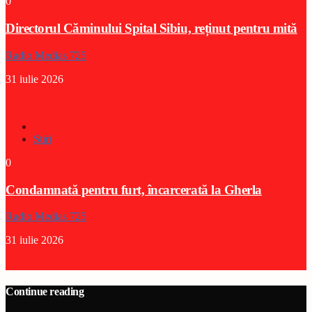
0
Directorul Căminului Spital Sibiu, reținut pentru mită
Radio Medias 725
31 iulie 2026
Stiri
0
Condamnată pentru furt, încarcerată la Gherla
Radio Medias 725
31 iulie 2026
Continue reading