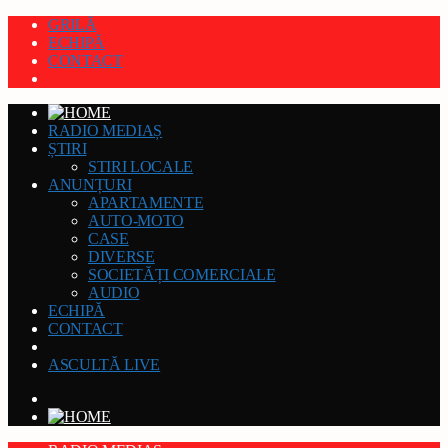
GRILĂ
ECHIPĂ
CONTACT
RADIO MEDIAȘ
ȘTIRI
STIRI LOCALE
ANUNȚURI
APARTAMENTE
AUTO-MOTO
CASE
DIVERSE
SOCIETĂȚI COMERCIALE
AUDIO
ECHIPĂ
CONTACT
ASCULTĂ LIVE