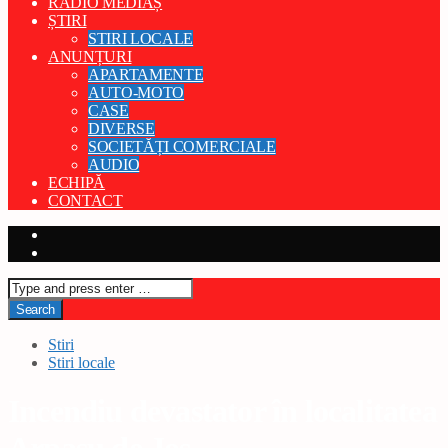
RADIO MEDIAȘ
ȘTIRI
STIRI LOCALE
ANUNȚURI
APARTAMENTE
AUTO-MOTO
CASE
DIVERSE
SOCIETĂȚI COMERCIALE
AUDIO
ECHIPĂ
CONTACT
Stiri
Stiri locale
Incendiu devastator în localitatea