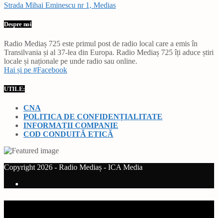
Strada Mihai Eminescu nr 1, Medias
Despre noi
Radio Mediaș 725 este primul post de radio local care a emis în
Transilvania și al 37-lea din Europa. Radio Mediaș 725 îți aduce știri
locale și naționale pe unde radio sau online.
Hai și pe #Facebook
UTILE:
CNA
POLITICA DE CONFIDENȚIALITATE
INFORMAȚII COMPANIE
COD CONDUITĂ ETICĂ
Copyright 2026 - Radio Mediaș - ICA Media
Current track