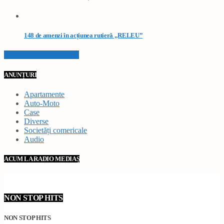
148 de amenzi în acțiunea rutieră „RELEU”
VEZI TOATE STIRILE
ANUNȚURI
Apartamente
Auto-Moto
Case
Diverse
Societăți comericale
Audio
ACUM LA RADIO MEDIAȘ
NON STOP HITS
NON STOP HITS