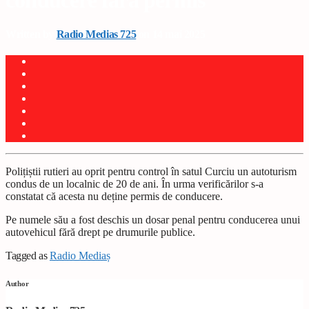
conducere fără permis
Written by
Radio Medias 725
on 14 mai 2025
Polițiștii rutieri au oprit pentru control în satul Curciu un autoturism
condus de un localnic de 20 de ani. În urma verificărilor s-a
constatat că acesta nu deține permis de conducere.
Pe numele său a fost deschis un dosar penal pentru conducerea unui
autovehicul fără drept pe drumurile publice.
Tagged as
Radio Mediaș
Author