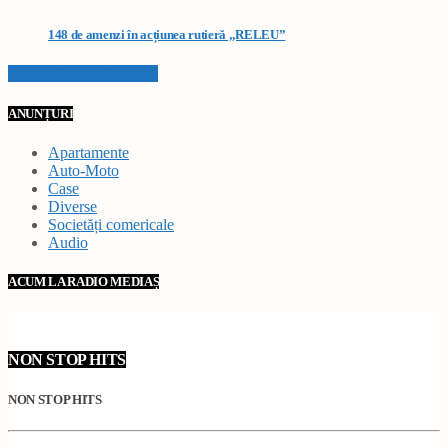
148 de amenzi în acțiunea rutieră „RELEU”
VEZI TOATE STIRILE
ANUNȚURI
Apartamente
Auto-Moto
Case
Diverse
Societăți comericale
Audio
ACUM LA RADIO MEDIAȘ
NON STOP HITS
NON STOP HITS