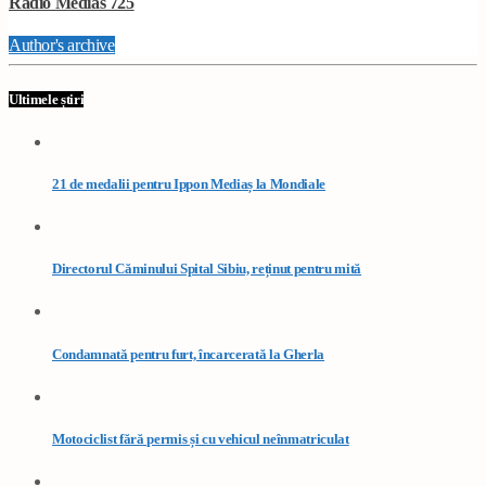
Radio Medias 725
Author's archive
Ultimele știri
21 de medalii pentru Ippon Mediaș la Mondiale
Directorul Căminului Spital Sibiu, reținut pentru mită
Condamnată pentru furt, încarcerată la Gherla
Motociclist fără permis și cu vehicul neînmatriculat