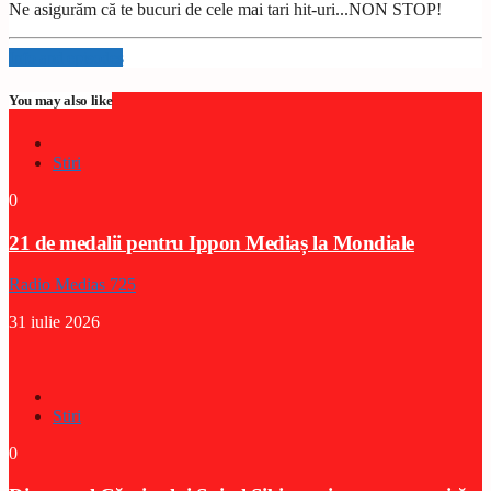
Ne asigurăm că te bucuri de cele mai tari hit-uri...NON STOP!
Info and episodes
You may also like
Stiri
0
21 de medalii pentru Ippon Mediaș la Mondiale
Radio Medias 725
31 iulie 2026
Stiri
0