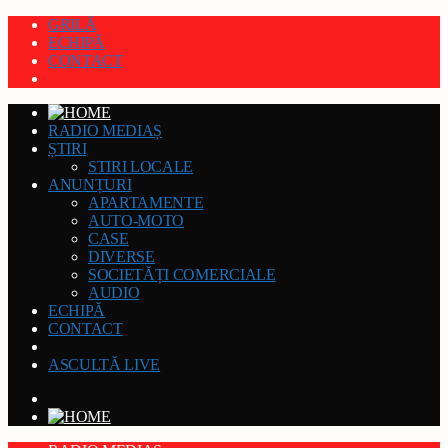
GRILĂ
ECHIPĂ
CONTACT
RADIO MEDIAȘ
ȘTIRI
STIRI LOCALE
ANUNȚURI
APARTAMENTE
AUTO-MOTO
CASE
DIVERSE
SOCIETĂȚI COMERCIALE
AUDIO
ECHIPĂ
CONTACT
ASCULTĂ LIVE