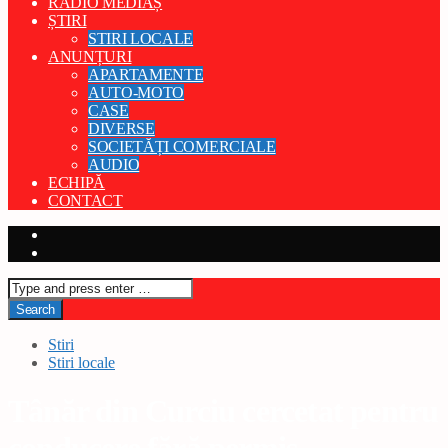
RADIO MEDIAȘ
ȘTIRI
STIRI LOCALE
ANUNȚURI
APARTAMENTE
AUTO-MOTO
CASE
DIVERSE
SOCIETĂȚI COMERCIALE
AUDIO
ECHIPĂ
CONTACT
Stiri
Stiri locale
Tânăr din Curciu cercetat pentru