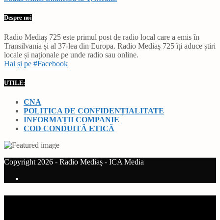
Despre noi
Radio Mediaș 725 este primul post de radio local care a emis în
Transilvania și al 37-lea din Europa. Radio Mediaș 725 îți aduce știri
locale și naționale pe unde radio sau online.
Hai și pe #Facebook
UTILE:
CNA
POLITICA DE CONFIDENȚIALITATE
INFORMAȚII COMPANIE
COD CONDUITĂ ETICĂ
Copyright 2026 - Radio Mediaș - ICA Media
Current track
Title