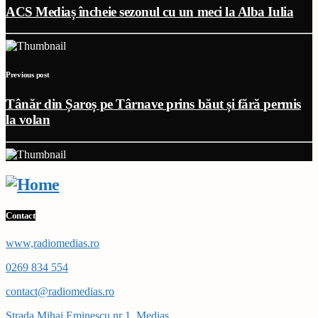
ACS Mediaș încheie sezonul cu un meci la Alba Iulia
Previous post
Tânăr din Șaroș pe Târnave prins băut și fără permis
la volan
Contact
www,radiomedias.ro
0269 834 554
contact@radiomedias.ro
Strada Mihai Eminescu nr 1, Medias