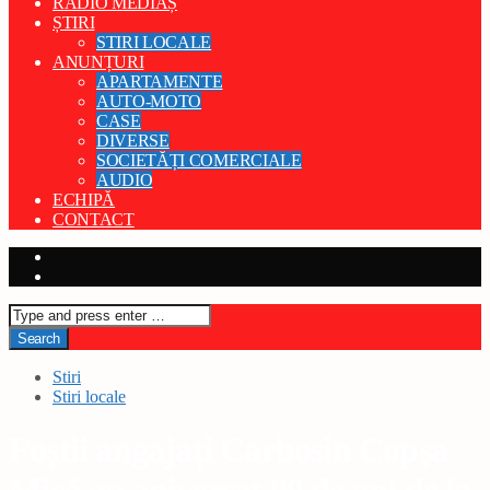
RADIO MEDIAȘ
ȘTIRI
STIRI LOCALE
ANUNȚURI
APARTAMENTE
AUTO-MOTO
CASE
DIVERSE
SOCIETĂȚI COMERCIALE
AUDIO
ECHIPĂ
CONTACT
Stiri
Stiri locale
Foștii angajați Carbosin Copșa