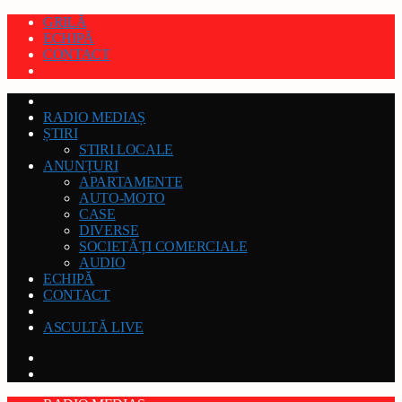
GRILĂ
ECHIPĂ
CONTACT
RADIO MEDIAȘ
ȘTIRI
STIRI LOCALE
ANUNȚURI
APARTAMENTE
AUTO-MOTO
CASE
DIVERSE
SOCIETĂȚI COMERCIALE
AUDIO
ECHIPĂ
CONTACT
ASCULTĂ LIVE