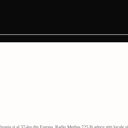
vania și al 37-lea din Europa. Radio Mediaș 725 îți aduce știri locale ș