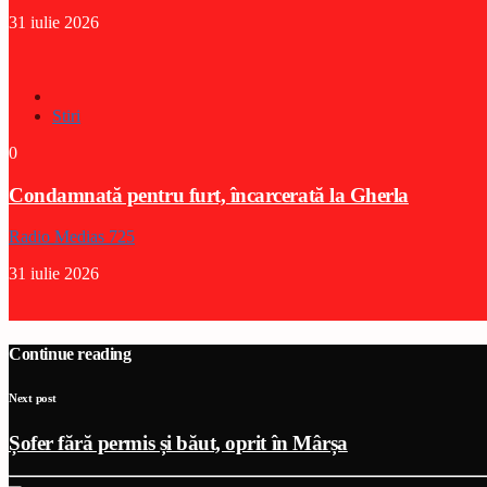
31 iulie 2026
Stiri
0
Condamnată pentru furt, încarcerată la Gherla
Radio Medias 725
31 iulie 2026
Continue reading
Next post
Șofer fără permis și băut, oprit în Mârșa