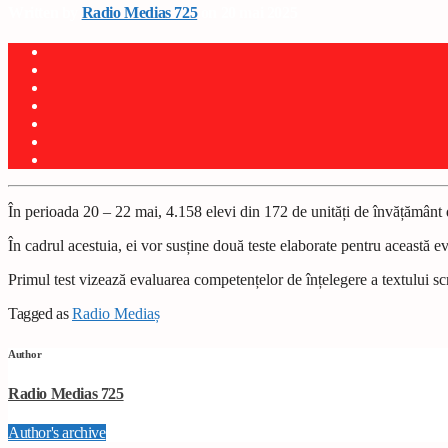
Written by
Radio Medias 725
on 20 mai 2025
În perioada 20 – 22 mai, 4.158 elevi din 172 de unități de învățământ
În cadrul acestuia, ei vor susține două teste elaborate pentru această e
Primul test vizează evaluarea competențelor de înțelegere a textului scr
Tagged as
Radio Mediaș
Author
Radio Medias 725
Author's archive