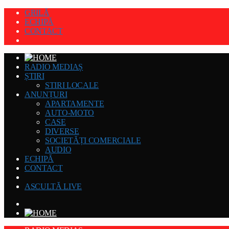
GRILĂ
ECHIPĂ
CONTACT
RADIO MEDIAȘ
ȘTIRI
STIRI LOCALE
ANUNȚURI
APARTAMENTE
AUTO-MOTO
CASE
DIVERSE
SOCIETĂȚI COMERCIALE
AUDIO
ECHIPĂ
CONTACT
ASCULTĂ LIVE