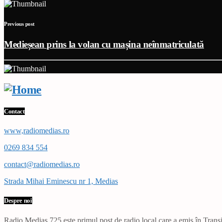
Previous post
Medieșean prins la volan cu mașina neînmatriculată
Contact
www,radiomedias.ro
0269 834 554
contact@radiomedias.ro
Strada Mihai Eminescu nr 1, Medias
Despre noi
Radio Mediaș 725 este primul post de radio local care a emis în Transil