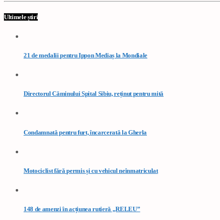
Ultimele știri
21 de medalii pentru Ippon Mediaș la Mondiale
Directorul Căminului Spital Sibiu, reținut pentru mită
Condamnată pentru furt, încarcerată la Gherla
Motociclist fără permis și cu vehicul neînmatriculat
148 de amenzi în acțiunea rutieră „RELEU”