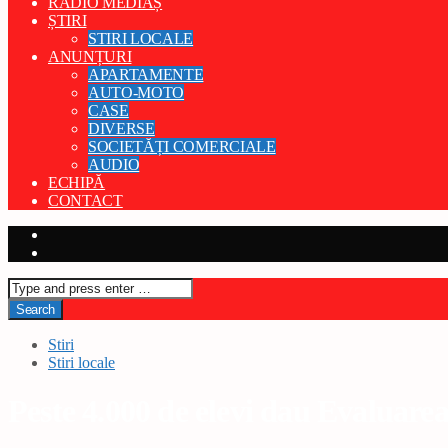
RADIO MEDIAȘ
ȘTIRI
STIRI LOCALE
ANUNȚURI
APARTAMENTE
AUTO-MOTO
CASE
DIVERSE
SOCIETĂȚI COMERCIALE
AUDIO
ECHIPĂ
CONTACT
Stiri
Stiri locale
Peste 4.000 de elevi dau Evaluarea