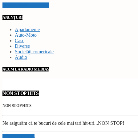
VEZI TOATE STIRILE
ANUNȚURI
Apartamente
Auto-Moto
Case
Diverse
Societăți comericale
Audio
ACUM LA RADIO MEDIAȘ
NON STOP HITS
NON STOP HITS
Ne asigurăm că te bucuri de cele mai tari hit-uri...NON STOP!
Info and episodes