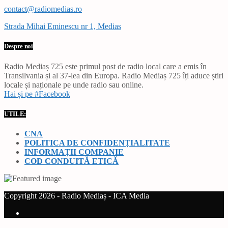
contact@radiomedias.ro
Strada Mihai Eminescu nr 1, Medias
Despre noi
Radio Mediaș 725 este primul post de radio local care a emis în
Transilvania și al 37-lea din Europa. Radio Mediaș 725 îți aduce știri
locale și naționale pe unde radio sau online.
Hai și pe #Facebook
UTILE:
CNA
POLITICA DE CONFIDENȚIALITATE
INFORMAȚII COMPANIE
COD CONDUITĂ ETICĂ
Copyright 2026 - Radio Mediaș - ICA Media