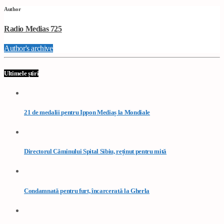
Author
Radio Medias 725
Author's archive
Ultimele știri
21 de medalii pentru Ippon Mediaș la Mondiale
Directorul Căminului Spital Sibiu, reținut pentru mită
Condamnată pentru furt, încarcerată la Gherla