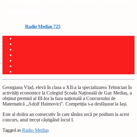
Georgiana Vlad la concursul de
matematică
Written by
Radio Medias 725
on 20 mai 2025
Georgiana Vlad, elevă în clasa a XII-a la specializarea Tehnician în
activități economice la Colegiul Școala Națională de Gaz Mediaș, a
obținut premiul al III-lea la faza națională a Concursului de
Matematică „Adolf Haimovici”. Competiția s-a desfășurat la Iași.
Este al doilea an consecutiv în care tânăra urcă pe podium la acest
concurs, anul trecut câștigând locul I.
Tagged as
Radio Mediaș