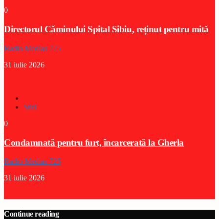
0
Directorul Căminului Spital Sibiu, reținut pentru mită
Radio Medias 725
31 iulie 2026
Stiri
0
Condamnată pentru furt, încarcerată la Gherla
Radio Medias 725
31 iulie 2026
Continue reading