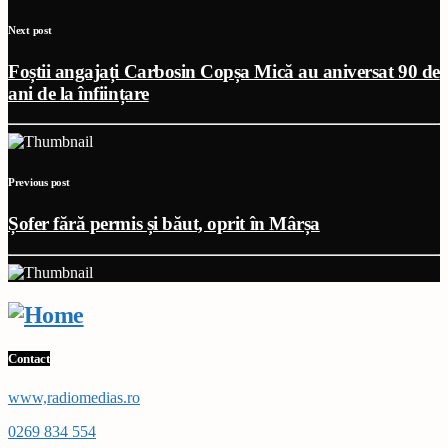
Next post
Foștii angajați Carbosin Copșa Mică au aniversat 90 de
ani de la înființare
Previous post
Șofer fără permis și băut, oprit în Mârșa
Contact
www,radiomedias.ro
0269 834 554