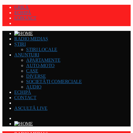
GRILĂ
ECHIPĂ
CONTACT
RADIO MEDIAȘ
ȘTIRI
STIRI LOCALE
ANUNȚURI
APARTAMENTE
AUTO-MOTO
CASE
DIVERSE
SOCIETĂȚI COMERCIALE
AUDIO
ECHIPĂ
CONTACT
ASCULTĂ LIVE