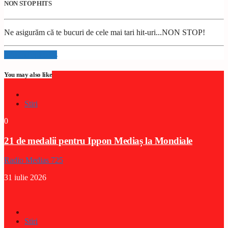
NON STOP HITS
Ne asigurăm că te bucuri de cele mai tari hit-uri...NON STOP!
Info and episodes
You may also like
Stiri
0
21 de medalii pentru Ippon Mediaș la Mondiale
Radio Medias 725
31 iulie 2026
Stiri