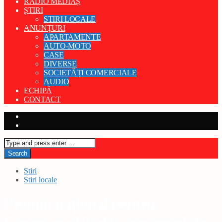
RADIO MEDIAȘ
ȘTIRI
STIRI LOCALE
ANUNȚURI
APARTAMENTE
AUTO-MOTO
CASE
DIVERSE
SOCIETĂȚI COMERCIALE
AUDIO
ECHIPĂ
CONTACT
Stiri
Stiri locale
Premiu național pentru