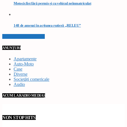
Motociclist fără permis și cu vehicul neînmatriculat
148 de amenzi în acțiunea rutieră „RELEU”
VEZI TOATE STIRILE
ANUNȚURI
Apartamente
Auto-Moto
Case
Diverse
Societăți comericale
Audio
ACUM LA RADIO MEDIAȘ
NON STOP HITS