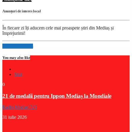
Anunțuri de interes local
În fiecare zi îți aducem cele mai proaspete știri din Mediaș și
împrejurimi!
Info and episodes
You may also like
Stiri
0
21 de medalii pentru Ippon Mediaș la Mondiale
Radio Medias 725
31 iulie 2026