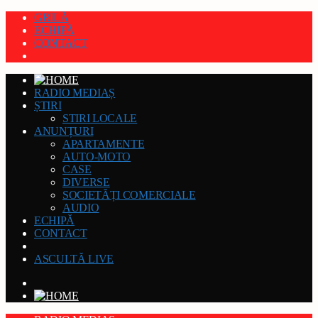
GRILĂ
ECHIPĂ
CONTACT
RADIO MEDIAȘ
ȘTIRI
STIRI LOCALE
ANUNȚURI
APARTAMENTE
AUTO-MOTO
CASE
DIVERSE
SOCIETĂȚI COMERCIALE
AUDIO
ECHIPĂ
CONTACT
ASCULTĂ LIVE