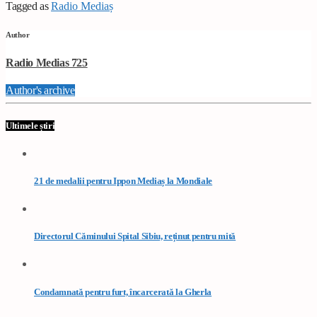
Tagged as
Radio Mediaș
Author
Radio Medias 725
Author's archive
Ultimele știri
21 de medalii pentru Ippon Mediaș la Mondiale
Directorul Căminului Spital Sibiu, reținut pentru mită
Condamnată pentru furt, încarcerată la Gherla