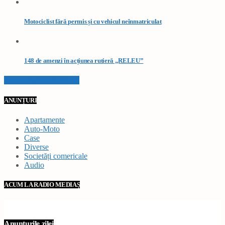
Motociclist fără permis și cu vehicul neînmatriculat
148 de amenzi în acțiunea rutieră „RELEU”
VEZI TOATE STIRILE
ANUNȚURI
Apartamente
Auto-Moto
Case
Diverse
Societăți comericale
Audio
ACUM LA RADIO MEDIAȘ
Anunțurile zilei