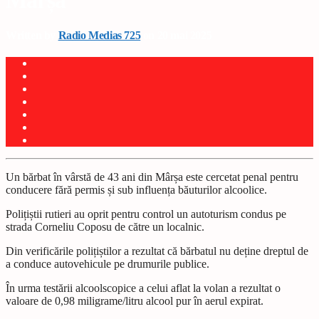
Mârșa
Written by
Radio Medias 725
on 20 mai 2025
Un bărbat în vârstă de 43 ani din Mârșa este cercetat penal pentru
conducere fără permis și sub influența băuturilor alcoolice.
Polițiștii rutieri au oprit pentru control un autoturism condus pe
strada Corneliu Coposu de către un localnic.
Din verificările polițiștilor a rezultat că bărbatul nu deține dreptul de
a conduce autovehicule pe drumurile publice.
În urma testării alcoolscopice a celui aflat la volan a rezultat o
valoare de 0,98 miligrame/litru alcool pur în aerul expirat.