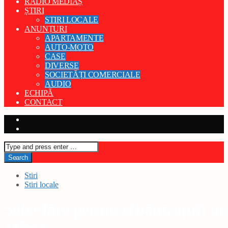
RADIO MEDIAȘ
ȘTIRI
STIRI LOCALE
ANUNȚURI
APARTAMENTE
AUTO-MOTO
CASE
DIVERSE
SOCIETĂȚI COMERCIALE
AUDIO
ECHIPĂ
CONTACT
Stiri
Stiri locale
Șofer fără permis și băut, oprit în