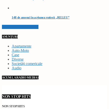
148 de amenzi în acțiunea rutieră „RELEU”
VEZI TOATE STIRILE
ANUNȚURI
Apartamente
Auto-Moto
Case
Diverse
Societăți comericale
Audio
ACUM LA RADIO MEDIAȘ
NON STOP HITS
NON STOP HITS