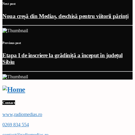
Next post
Noua creșă din Mediaș, deschisă pentru viitorii părinți
Previous post
Etapa I de înscriere la grădiniță a început în județul
Sibiu
Contact
www,radiomedias.ro
0269 834 554
contact@radiomedias.ro