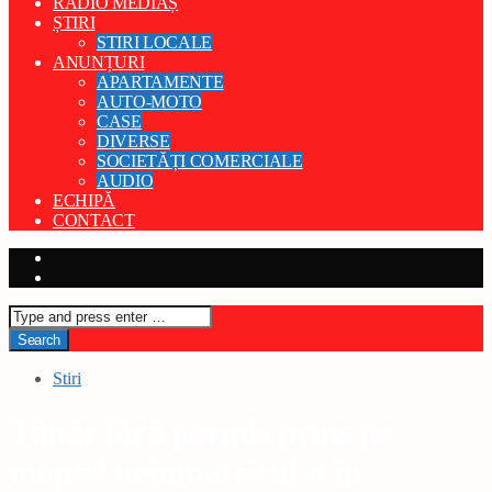
RADIO MEDIAȘ
ȘTIRI
STIRI LOCALE
ANUNȚURI
APARTAMENTE
AUTO-MOTO
CASE
DIVERSE
SOCIETĂȚI COMERCIALE
AUDIO
ECHIPĂ
CONTACT
Stiri
Tânăr fără permis prins pe
moped neînmatriculat în