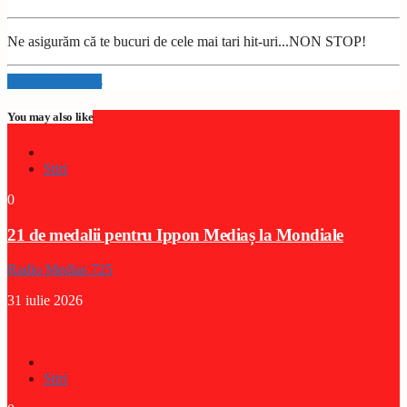
Ne asigurăm că te bucuri de cele mai tari hit-uri...NON STOP!
Info and episodes
You may also like
Stiri
0
21 de medalii pentru Ippon Mediaș la Mondiale
Radio Medias 725
31 iulie 2026
Stiri