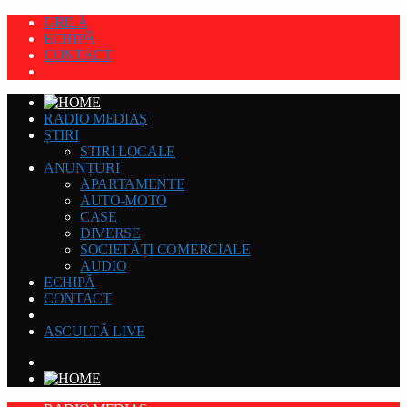
GRILĂ
ECHIPĂ
CONTACT
RADIO MEDIAȘ
ȘTIRI
STIRI LOCALE
ANUNȚURI
APARTAMENTE
AUTO-MOTO
CASE
DIVERSE
SOCIETĂȚI COMERCIALE
AUDIO
ECHIPĂ
CONTACT
ASCULTĂ LIVE