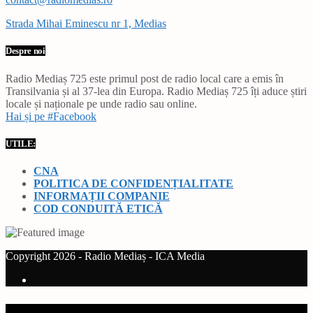
Strada Mihai Eminescu nr 1, Medias
Despre noi
Radio Mediaș 725 este primul post de radio local care a emis în
Transilvania și al 37-lea din Europa. Radio Mediaș 725 îți aduce știri
locale și naționale pe unde radio sau online.
Hai și pe #Facebook
UTILE:
CNA
POLITICA DE CONFIDENȚIALITATE
INFORMAȚII COMPANIE
COD CONDUITĂ ETICĂ
Copyright 2026 - Radio Mediaș - ICA Media
Current track