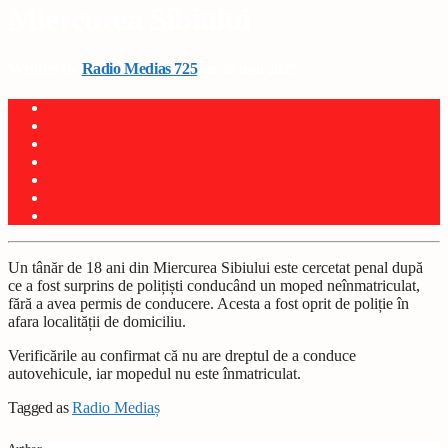
Miercurea Sibiului
Written by
Radio Medias 725
on 26 mai 2025
Un tânăr de 18 ani din Miercurea Sibiului este cercetat penal după
ce a fost surprins de polițiști conducând un moped neînmatriculat,
fără a avea permis de conducere. Acesta a fost oprit de poliție în
afara localității de domiciliu.
Verificările au confirmat că nu are dreptul de a conduce
autovehicule, iar mopedul nu este înmatriculat.
Tagged as
Radio Mediaș