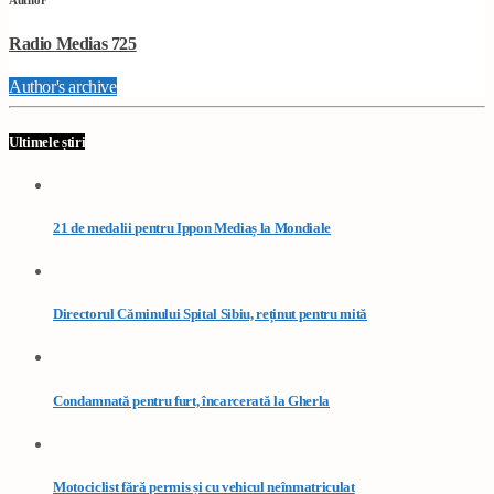
Author
Radio Medias 725
Author's archive
Ultimele știri
21 de medalii pentru Ippon Mediaș la Mondiale
Directorul Căminului Spital Sibiu, reținut pentru mită
Condamnată pentru furt, încarcerată la Gherla
Motociclist fără permis și cu vehicul neînmatriculat