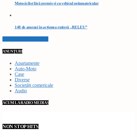
Motociclist fără permis și cu vehicul neînmatriculat
148 de amenzi în acțiunea rutieră „RELEU”
VEZI TOATE STIRILE
ANUNȚURI
Apartamente
Auto-Moto
Case
Diverse
Societăți comericale
Audio
ACUM LA RADIO MEDIAȘ
NON STOP HITS