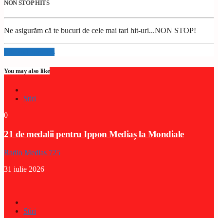
NON STOP HITS
Ne asigurăm că te bucuri de cele mai tari hit-uri...NON STOP!
Info and episodes
You may also like
Stiri
0
21 de medalii pentru Ippon Mediaș la Mondiale
Radio Medias 725
31 iulie 2026
Stiri