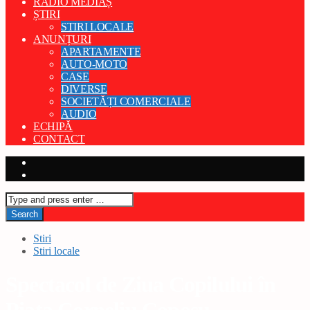
RADIO MEDIAȘ
ȘTIRI
STIRI LOCALE
ANUNȚURI
APARTAMENTE
AUTO-MOTO
CASE
DIVERSE
SOCIETĂȚI COMERCIALE
AUDIO
ECHIPĂ
CONTACT
Stiri
Stiri locale
Spectacol de Ziua Copilului în