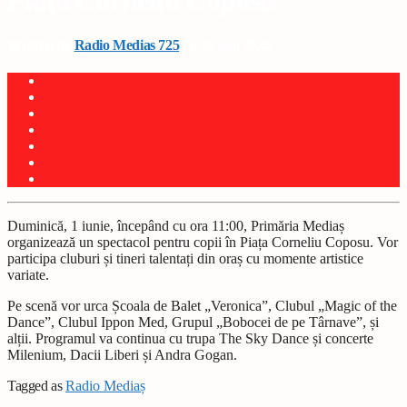
Piața Corneliu Coposu
Written by
Radio Medias 725
on 28 mai 2025
Duminică, 1 iunie, începând cu ora 11:00, Primăria Mediaș
organizează un spectacol pentru copii în Piața Corneliu Coposu. Vor
participa cluburi și tineri talentați din oraș cu momente artistice
variate.
Pe scenă vor urca Școala de Balet „Veronica”, Clubul „Magic of the
Dance”, Clubul Ippon Med, Grupul „Bobocei de pe Târnave”, și
alții. Programul va continua cu trupa The Sky Dance și concerte
Milenium, Dacii Liberi și Andra Gogan.
Tagged as
Radio Mediaș