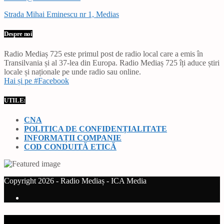
Strada Mihai Eminescu nr 1, Medias
Despre noi
Radio Mediaș 725 este primul post de radio local care a emis în
Transilvania și al 37-lea din Europa. Radio Mediaș 725 îți aduce știri
locale și naționale pe unde radio sau online.
Hai și pe #Facebook
UTILE:
CNA
POLITICA DE CONFIDENȚIALITATE
INFORMAȚII COMPANIE
COD CONDUITĂ ETICĂ
Copyright 2026 - Radio Mediaș - ICA Media
Current track