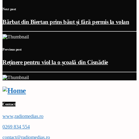
Next post
Bărbat din Biertan prins băut și fără permis la volan
Previous post
Reținere pentru viol la o școală din Cisnădie
Contact
www,radiomedias.ro
0269 834 554
contact@radiomedias.ro