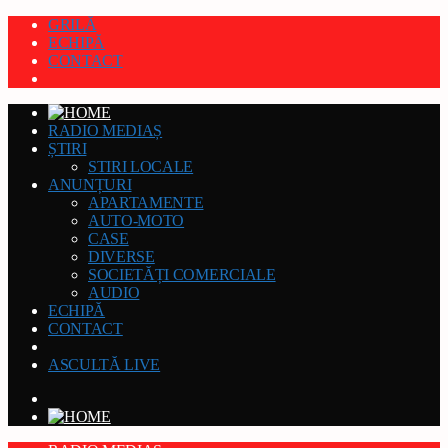
GRILĂ
ECHIPĂ
CONTACT
RADIO MEDIAȘ
ȘTIRI
STIRI LOCALE
ANUNȚURI
APARTAMENTE
AUTO-MOTO
CASE
DIVERSE
SOCIETĂȚI COMERCIALE
AUDIO
ECHIPĂ
CONTACT
ASCULTĂ LIVE