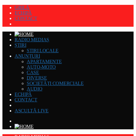
GRILĂ
ECHIPĂ
CONTACT
RADIO MEDIAȘ
ȘTIRI
STIRI LOCALE
ANUNȚURI
APARTAMENTE
AUTO-MOTO
CASE
DIVERSE
SOCIETĂȚI COMERCIALE
AUDIO
ECHIPĂ
CONTACT
ASCULTĂ LIVE