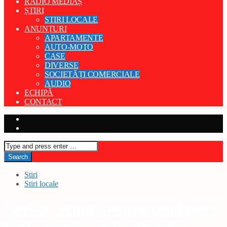
RADIO MEDIAȘ
ȘTIRI
STIRI LOCALE
ANUNȚURI
APARTAMENTE
AUTO-MOTO
CASE
DIVERSE
SOCIETĂȚI COMERCIALE
AUDIO
ECHIPĂ
CONTACT
Stiri
Stiri locale
Bărbat reținut pentru conducere