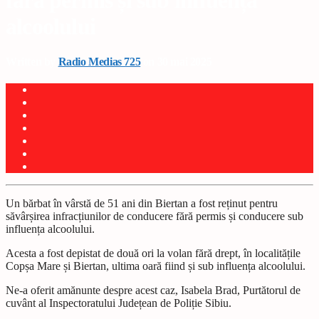
fără permis și sub influența
alcoolului
Written by
Radio Medias 725
on 30 mai 2025
Un bărbat în vârstă de 51 ani din Biertan a fost reținut pentru
săvârșirea infracțiunilor de conducere fără permis și conducere sub
influența alcoolului.
Acesta a fost depistat de două ori la volan fără drept, în localitățile
Copșa Mare și Biertan, ultima oară fiind și sub influența alcoolului.
Ne-a oferit amănunte despre acest caz, Isabela Brad, Purtătorul de
cuvânt al Inspectoratului Județean de Poliție Sibiu.