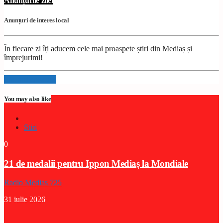
Anunțurile zilei
Anunțuri de interes local
În fiecare zi îți aducem cele mai proaspete știri din Mediaș și
împrejurimi!
Info and episodes
You may also like
Stiri
0
21 de medalii pentru Ippon Mediaș la Mondiale
Radio Medias 725
31 iulie 2026