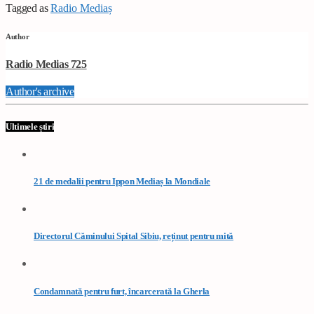
Tagged as
Radio Mediaș
Author
Radio Medias 725
Author's archive
Ultimele știri
21 de medalii pentru Ippon Mediaș la Mondiale
Directorul Căminului Spital Sibiu, reținut pentru mită
Condamnată pentru furt, încarcerată la Gherla