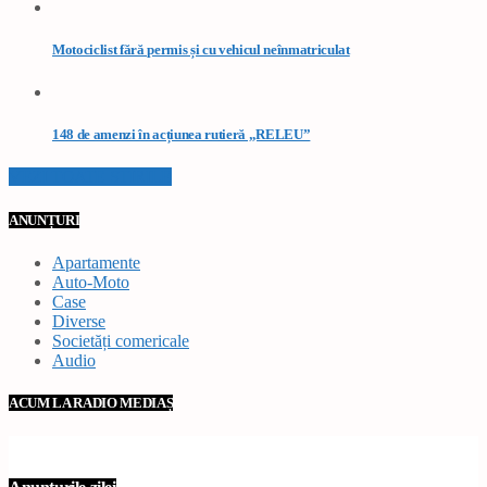
Motociclist fără permis și cu vehicul neînmatriculat
148 de amenzi în acțiunea rutieră „RELEU”
VEZI TOATE STIRILE
ANUNȚURI
Apartamente
Auto-Moto
Case
Diverse
Societăți comericale
Audio
ACUM LA RADIO MEDIAȘ