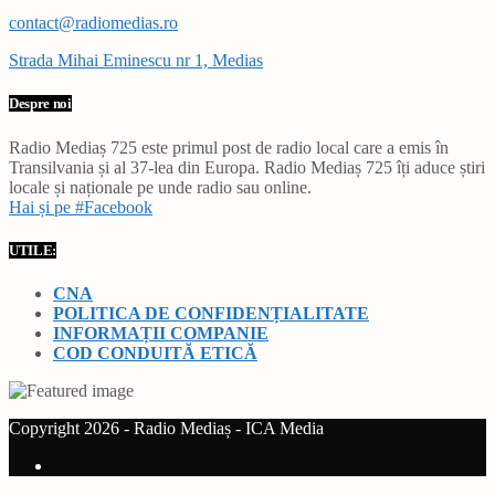
contact@radiomedias.ro
Strada Mihai Eminescu nr 1, Medias
Despre noi
Radio Mediaș 725 este primul post de radio local care a emis în
Transilvania și al 37-lea din Europa. Radio Mediaș 725 îți aduce știri
locale și naționale pe unde radio sau online.
Hai și pe #Facebook
UTILE:
CNA
POLITICA DE CONFIDENȚIALITATE
INFORMAȚII COMPANIE
COD CONDUITĂ ETICĂ
Copyright 2026 - Radio Mediaș - ICA Media