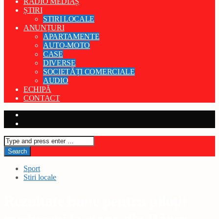
RADIO MEDIAȘ
ȘTIRI
STIRI LOCALE
ANUNȚURI
APARTAMENTE
AUTO-MOTO
CASE
DIVERSE
SOCIETĂȚI COMERCIALE
AUDIO
ECHIPĂ
CONTACT
Sport
Stiri locale
Rezultate bune pentru piloții