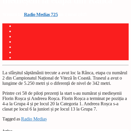
medieșeni la etapa din Rânca
Written by
Radio Medias 725
on 2 iunie 2025
La sfârșitul săptămânii trecute a avut loc la Rânca, etapa cu numărul
2 din Campionatul Național de Viteză în Coastă. Traseul a avut o
lungime de 5.250 metri și o diferență de nivel de 342 metri.
Printre cei 58 de piloți prezenți la start s-au numărat și medieșenii
Florin Roșca și Andreea Roșca. Florin Roșca a terminat pe poziția a
4-a la Grupa 4 și pe locul 20 la Categoria 1. Andreea Roșca s-a
clasat pe locul 6 la juniori și pe locul 13 la Grupa 7.
Tagged as
Radio Mediaș
Author