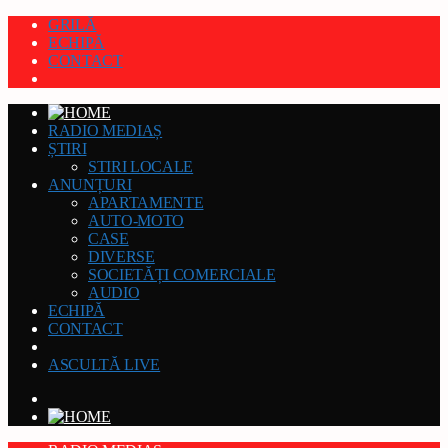
GRILĂ
ECHIPĂ
CONTACT
RADIO MEDIAȘ
ȘTIRI
STIRI LOCALE
ANUNȚURI
APARTAMENTE
AUTO-MOTO
CASE
DIVERSE
SOCIETĂȚI COMERCIALE
AUDIO
ECHIPĂ
CONTACT
ASCULTĂ LIVE