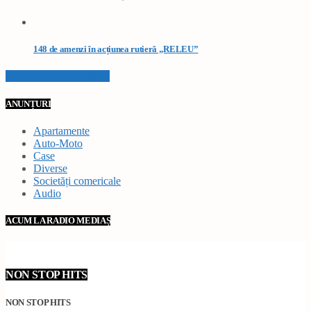
148 de amenzi în acțiunea rutieră „RELEU”
VEZI TOATE STIRILE
ANUNȚURI
Apartamente
Auto-Moto
Case
Diverse
Societăți comericale
Audio
ACUM LA RADIO MEDIAȘ
NON STOP HITS
NON STOP HITS