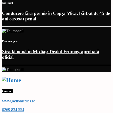
Next post
Conducere fără permis în Copșa Mică: bărbat de 45 de
ani cercetat penal
Previous post
Stradă nouă în Mediaș: Dealul Frumos, aprobată
oficial
Contact
www,radiomedias.ro
0269 834 554