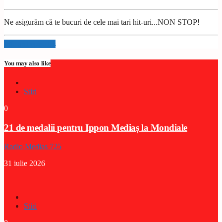
Ne asigurăm că te bucuri de cele mai tari hit-uri...NON STOP!
Info and episodes
You may also like
Stiri
0
21 de medalii pentru Ippon Mediaș la Mondiale
Radio Medias 725
31 iulie 2026
Stiri