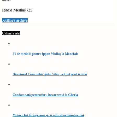
Radio Medias 725
Author's archive
Ultimele știri
21 de medalii pentru Ippon Mediaș la Mondiale
Directorul Căminului Spital Sibiu, reținut pentru mită
Condamnată pentru furt, încarcerată la Gherla
Motociclist fără permis și cu vehicul neînmatriculat