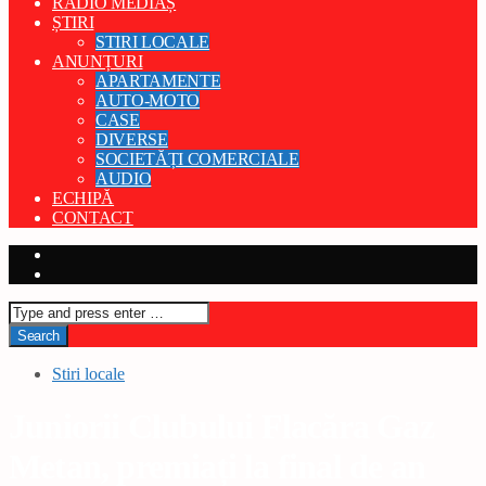
RADIO MEDIAȘ
ȘTIRI
STIRI LOCALE
ANUNȚURI
APARTAMENTE
AUTO-MOTO
CASE
DIVERSE
SOCIETĂȚI COMERCIALE
AUDIO
ECHIPĂ
CONTACT
Stiri locale
Juniorii Clubului Flacăra Gaz
Metan, premiați la final de an