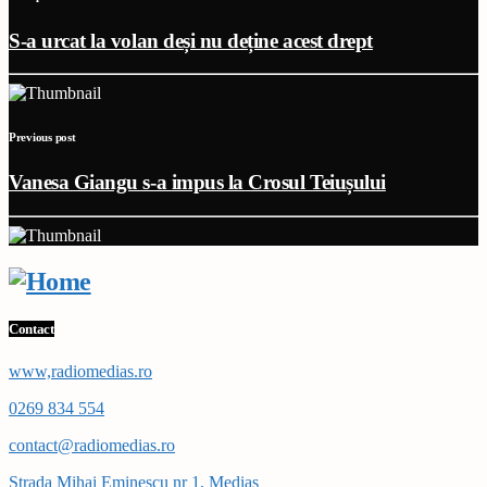
S-a urcat la volan deși nu deține acest drept
Previous post
Vanesa Giangu s-a impus la Crosul Teiușului
Contact
www,radiomedias.ro
0269 834 554
contact@radiomedias.ro
Strada Mihai Eminescu nr 1, Medias