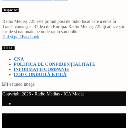
Despre noi
Radio Mediaș 725 este primul post de radio local care a emis în
Transilvania și al 37-lea din Europa. Radio Mediaș 725 îți aduce știri
locale și naționale pe unde radio sau online.
Hai și pe #Facebook
UTILE:
CNA
POLITICA DE CONFIDENȚIALITATE
INFORMAȚII COMPANIE
COD CONDUITĂ ETICĂ
Copyright 2026 - Radio Mediaș - ICA Media
Current track
Title