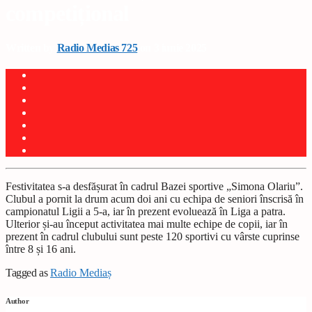
competițional
Written by
Radio Medias 725
on 3 iunie 2025
Festivitatea s-a desfășurat în cadrul Bazei sportive „Simona Olariu”.
Clubul a pornit la drum acum doi ani cu echipa de seniori înscrisă în
campionatul Ligii a 5-a, iar în prezent evoluează în Liga a patra.
Ulterior și-au început activitatea mai multe echipe de copii, iar în
prezent în cadrul clubului sunt peste 120 sportivi cu vârste cuprinse
între 8 și 16 ani.
Tagged as
Radio Mediaș
Author