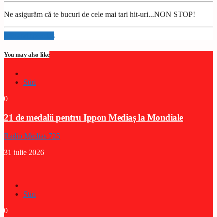
Ne asigurăm că te bucuri de cele mai tari hit-uri...NON STOP!
Info and episodes
You may also like
Stiri
0
21 de medalii pentru Ippon Mediaș la Mondiale
Radio Medias 725
31 iulie 2026
Stiri
0