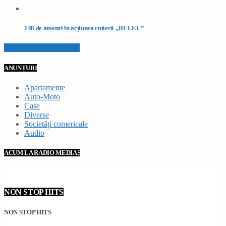
148 de amenzi în acțiunea rutieră „RELEU”
VEZI TOATE STIRILE
ANUNȚURI
Apartamente
Auto-Moto
Case
Diverse
Societăți comericale
Audio
ACUM LA RADIO MEDIAȘ
NON STOP HITS
NON STOP HITS