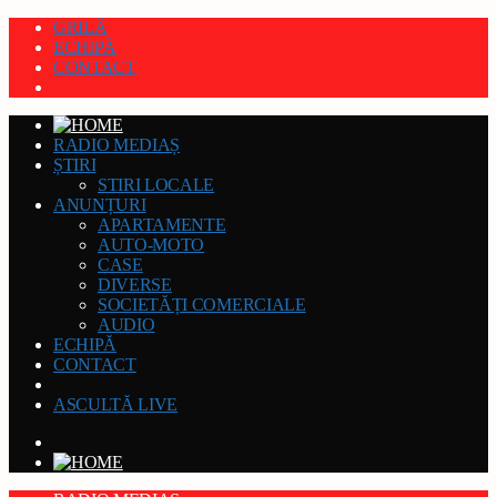
GRILĂ
ECHIPĂ
CONTACT
RADIO MEDIAȘ
ȘTIRI
STIRI LOCALE
ANUNȚURI
APARTAMENTE
AUTO-MOTO
CASE
DIVERSE
SOCIETĂȚI COMERCIALE
AUDIO
ECHIPĂ
CONTACT
ASCULTĂ LIVE