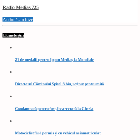
Radio Medias 725
Author's archive
Ultimele știri
21 de medalii pentru Ippon Mediaș la Mondiale
Directorul Căminului Spital Sibiu, reținut pentru mită
Condamnată pentru furt, încarcerată la Gherla
Motociclist fără permis și cu vehicul neînmatriculat