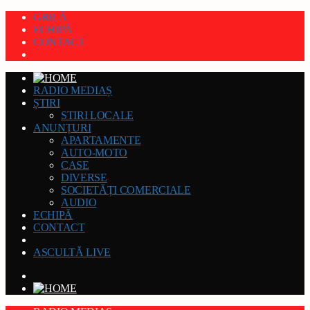
GRILĂ
ECHIPĂ
CONTACT
RADIO MEDIAȘ
ȘTIRI
STIRI LOCALE
ANUNȚURI
APARTAMENTE
AUTO-MOTO
CASE
DIVERSE
SOCIETĂȚI COMERCIALE
AUDIO
ECHIPĂ
CONTACT
ASCULTĂ LIVE