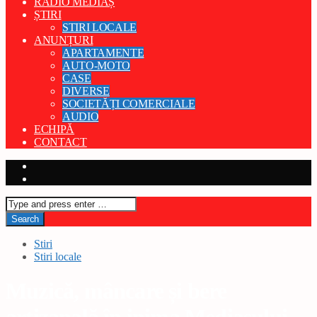
RADIO MEDIAȘ
ȘTIRI
STIRI LOCALE
ANUNȚURI
APARTAMENTE
AUTO-MOTO
CASE
DIVERSE
SOCIETĂȚI COMERCIALE
AUDIO
ECHIPĂ
CONTACT
Stiri
Stiri locale
Muzică, mâncare și bere