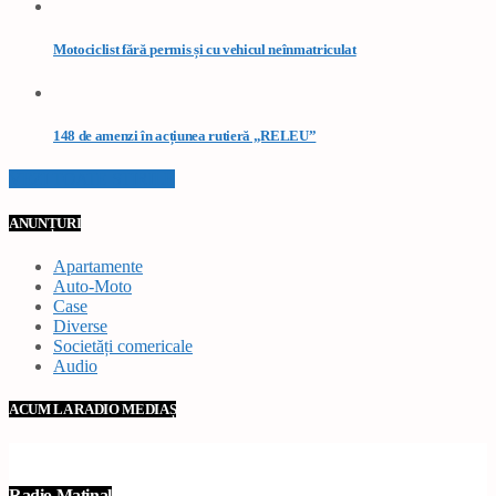
Motociclist fără permis și cu vehicul neînmatriculat
148 de amenzi în acțiunea rutieră „RELEU”
VEZI TOATE STIRILE
ANUNȚURI
Apartamente
Auto-Moto
Case
Diverse
Societăți comericale
Audio
ACUM LA RADIO MEDIAȘ
Radio Matinal