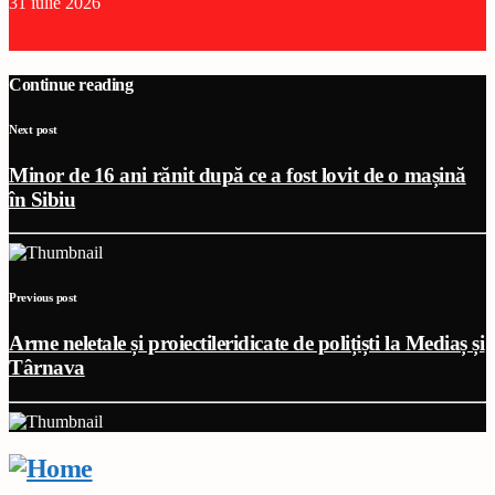
31 iulie 2026
Continue reading
Next post
Minor de 16 ani rănit după ce a fost lovit de o mașină
în Sibiu
Previous post
Arme neletale și proiectileridicate de polițiști la Mediaș și
Târnava