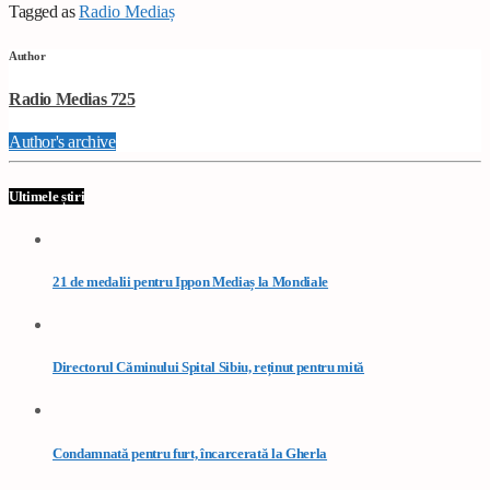
Tagged as
Radio Mediaș
Author
Radio Medias 725
Author's archive
Ultimele știri
21 de medalii pentru Ippon Mediaș la Mondiale
Directorul Căminului Spital Sibiu, reținut pentru mită
Condamnată pentru furt, încarcerată la Gherla