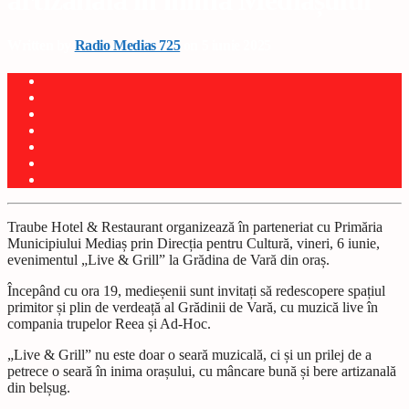
artizanală în inima Mediașului
Written by
Radio Medias 725
on 5 iunie 2025
Traube Hotel & Restaurant organizează în parteneriat cu Primăria
Municipiului Mediaș prin Direcția pentru Cultură, vineri, 6 iunie,
evenimentul „Live & Grill” la Grădina de Vară din oraș.
Începând cu ora 19, medieșenii sunt invitați să redescopere spațiul
primitor și plin de verdeață al Grădinii de Vară, cu muzică live în
compania trupelor Reea și Ad-Hoc.
„Live & Grill” nu este doar o seară muzicală, ci și un prilej de a
petrece o seară în inima orașului, cu mâncare bună și bere artizanală
din belșug.