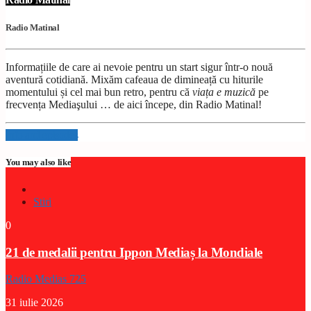
Radio Matinal
Informațiile de care ai nevoie pentru un start sigur într-o nouă
aventură cotidiană. Mixăm cafeaua de dimineață cu hiturile
momentului și cel mai bun retro, pentru că
viața e muzică
pe
frecvența Mediaşului … de aici începe, din Radio Matinal!
Info and episodes
You may also like
Stiri
0
21 de medalii pentru Ippon Mediaș la Mondiale
Radio Medias 725
31 iulie 2026