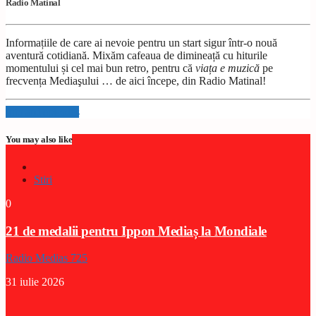
Radio Matinal
Informațiile de care ai nevoie pentru un start sigur într-o nouă
aventură cotidiană. Mixăm cafeaua de dimineață cu hiturile
momentului și cel mai bun retro, pentru că
viața e muzică
pe
frecvența Mediaşului … de aici începe, din Radio Matinal!
Info and episodes
You may also like
Stiri
0
21 de medalii pentru Ippon Mediaș la Mondiale
Radio Medias 725
31 iulie 2026