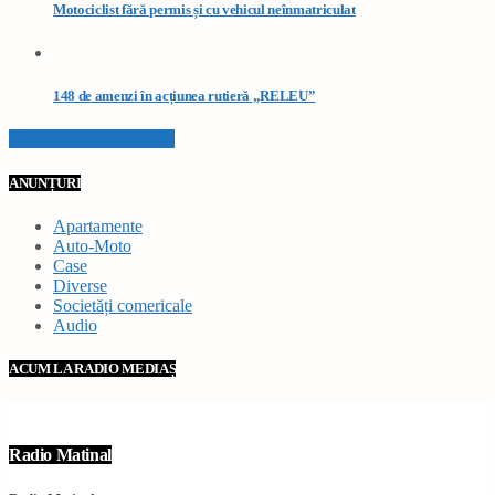
Motociclist fără permis și cu vehicul neînmatriculat
148 de amenzi în acțiunea rutieră „RELEU”
VEZI TOATE STIRILE
ANUNȚURI
Apartamente
Auto-Moto
Case
Diverse
Societăți comericale
Audio
ACUM LA RADIO MEDIAȘ
Radio Matinal