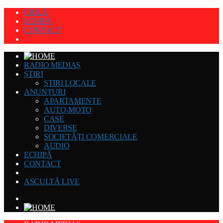
GRILĂ
ECHIPĂ
CONTACT
RADIO MEDIAȘ
ȘTIRI
STIRI LOCALE
ANUNȚURI
APARTAMENTE
AUTO-MOTO
CASE
DIVERSE
SOCIETĂȚI COMERCIALE
AUDIO
ECHIPĂ
CONTACT
ASCULTĂ LIVE