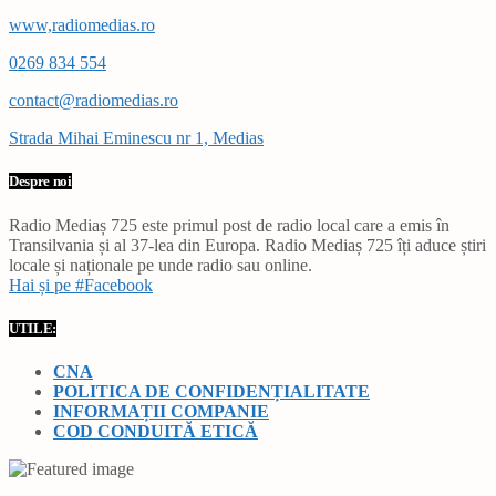
www,radiomedias.ro
0269 834 554
contact@radiomedias.ro
Strada Mihai Eminescu nr 1, Medias
Despre noi
Radio Mediaș 725 este primul post de radio local care a emis în
Transilvania și al 37-lea din Europa. Radio Mediaș 725 îți aduce știri
locale și naționale pe unde radio sau online.
Hai și pe #Facebook
UTILE:
CNA
POLITICA DE CONFIDENȚIALITATE
INFORMAȚII COMPANIE
COD CONDUITĂ ETICĂ