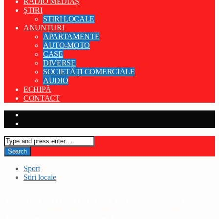
RADIO MEDIAȘ
ȘTIRI
STIRI LOCALE
ANUNȚURI
APARTAMENTE
AUTO-MOTO
CASE
DIVERSE
SOCIETĂȚI COMERCIALE
AUDIO
ECHIPĂ
CONTACT
Sport
Stiri locale
Bilanț bogat pentru sportivii