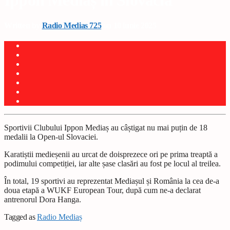
Ippon Mediaș în Slovacia
Written by
Radio Medias 725
on 10 iunie 2025
Sportivii Clubului Ippon Mediaș au câștigat nu mai puțin de 18
medalii la Open-ul Slovaciei.
Karatiștii medieșenii au urcat de doisprezece ori pe prima treaptă a
podimului competiției, iar alte șase clasări au fost pe locul al treilea.
În total, 19 sportivi au reprezentat Mediașul și România la cea de-a
doua etapă a WUKF European Tour, după cum ne-a declarat
antrenorul Dora Hanga.
Tagged as
Radio Mediaș