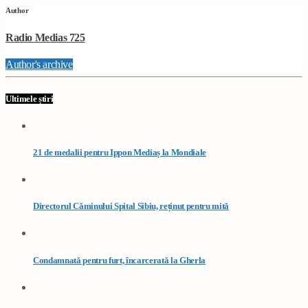
Author
Radio Medias 725
Author's archive
Ultimele știri
21 de medalii pentru Ippon Mediaș la Mondiale
Directorul Căminului Spital Sibiu, reținut pentru mită
Condamnată pentru furt, încarcerată la Gherla