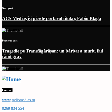
Next post
ACS Mediaș își pierde portarul titular, Fabio Blaga
Previous post
Tragedie pe Transfăgărășan: un bărbat a murit, fiul
rănit grav
Contact
www,radiomedias.ro
0269 834 554