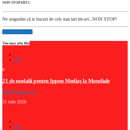
NON STOP HITS
Ne asigurăm că te bucuri de cele mai tari hit-uri...NON STOP!
Info and episodes
You may also like
Stiri
0
21 de medalii pentru Ippon Mediaș la Mondiale
Radio Medias 725
31 iulie 2026
Stiri