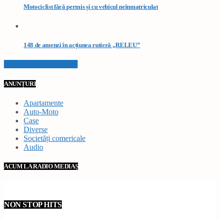
Motociclist fără permis și cu vehicul neînmatriculat
148 de amenzi în acțiunea rutieră „RELEU”
VEZI TOATE STIRILE
ANUNȚURI
Apartamente
Auto-Moto
Case
Diverse
Societăți comericale
Audio
ACUM LA RADIO MEDIAȘ
NON STOP HITS