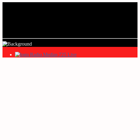
Current track
Title
Artist
Radio Mediaș 725 Live