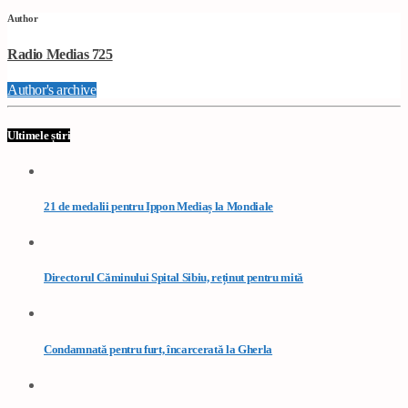
Author
Radio Medias 725
Author's archive
Ultimele știri
21 de medalii pentru Ippon Mediaș la Mondiale
Directorul Căminului Spital Sibiu, reținut pentru mită
Condamnată pentru furt, încarcerată la Gherla