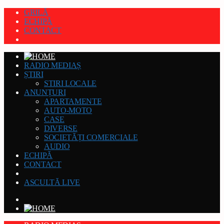
GRILĂ
ECHIPĂ
CONTACT
RADIO MEDIAȘ
ȘTIRI
STIRI LOCALE
ANUNȚURI
APARTAMENTE
AUTO-MOTO
CASE
DIVERSE
SOCIETĂȚI COMERCIALE
AUDIO
ECHIPĂ
CONTACT
ASCULTĂ LIVE