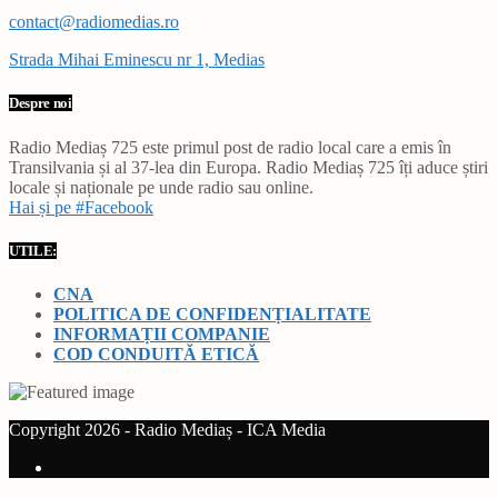
contact@radiomedias.ro
Strada Mihai Eminescu nr 1, Medias
Despre noi
Radio Mediaș 725 este primul post de radio local care a emis în
Transilvania și al 37-lea din Europa. Radio Mediaș 725 îți aduce știri
locale și naționale pe unde radio sau online.
Hai și pe #Facebook
UTILE:
CNA
POLITICA DE CONFIDENȚIALITATE
INFORMAȚII COMPANIE
COD CONDUITĂ ETICĂ
Copyright 2026 - Radio Mediaș - ICA Media