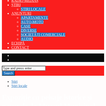
RADIO MEDIAȘ
ȘTIRI
STIRI LOCALE
ANUNȚURI
APARTAMENTE
AUTO-MOTO
CASE
DIVERSE
SOCIETĂȚI COMERCIALE
AUDIO
ECHIPĂ
CONTACT
Stiri
Stiri locale
Expoziție cu peisaje istorice și