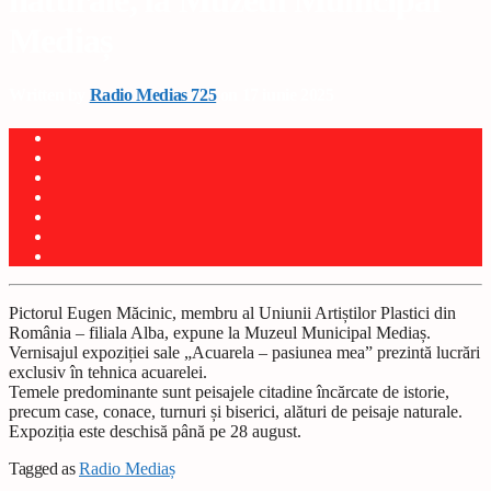
naturale, la Muzeul Municipal
Mediaș
Written by
Radio Medias 725
on 17 iunie 2025
Pictorul Eugen Măcinic, membru al Uniunii Artiștilor Plastici din
România – filiala Alba, expune la Muzeul Municipal Mediaș.
Vernisajul expoziției sale „Acuarela – pasiunea mea” prezintă lucrări
exclusiv în tehnica acuarelei.
Temele predominante sunt peisajele citadine încărcate de istorie,
precum case, conace, turnuri și biserici, alături de peisaje naturale.
Expoziția este deschisă până pe 28 august.
Tagged as
Radio Mediaș