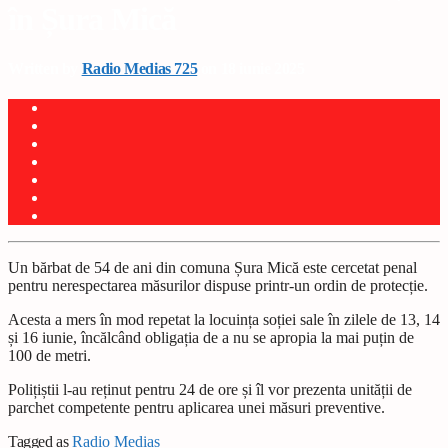
în Șura Mică
Written by
Radio Medias 725
on 18 iunie 2025
Un bărbat de 54 de ani din comuna Șura Mică este cercetat penal
pentru nerespectarea măsurilor dispuse printr-un ordin de protecție.
Acesta a mers în mod repetat la locuința soției sale în zilele de 13, 14
și 16 iunie, încălcând obligația de a nu se apropia la mai puțin de
100 de metri.
Polițiștii l-au reținut pentru 24 de ore și îl vor prezenta unității de
parchet competente pentru aplicarea unei măsuri preventive.
Tagged as
Radio Mediaș