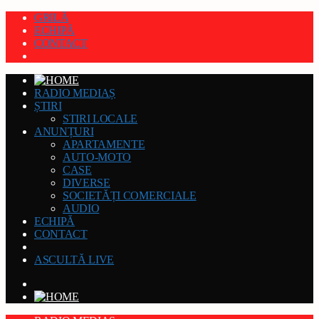
GRILĂ
ECHIPĂ
CONTACT
RADIO MEDIAȘ
ȘTIRI
STIRI LOCALE
ANUNȚURI
APARTAMENTE
AUTO-MOTO
CASE
DIVERSE
SOCIETĂȚI COMERCIALE
AUDIO
ECHIPĂ
CONTACT
ASCULTĂ LIVE