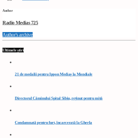
Author
Radio Medias 725
Author's archive
Ultimele știri
21 de medalii pentru Ippon Mediaș la Mondiale
Directorul Căminului Spital Sibiu, reținut pentru mită
Condamnată pentru furt, încarcerată la Gherla