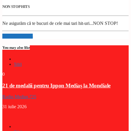
NON STOP HITS
Ne asigurăm că te bucuri de cele mai tari hit-uri...NON STOP!
Info and episodes
You may also like
Stiri
0
21 de medalii pentru Ippon Mediaș la Mondiale
Radio Medias 725
31 iulie 2026