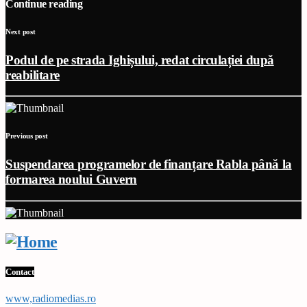
Continue reading
Next post
Podul de pe strada Ighișului, redat circulației după
reabilitare
Previous post
Suspendarea programelor de finanțare Rabla până la
formarea noului Guvern
Contact
www,radiomedias.ro