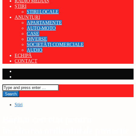
RADIO MEDIAȘ
ȘTIRI
STIRI LOCALE
ANUNȚURI
APARTAMENTE
AUTO-MOTO
CASE
DIVERSE
SOCIETĂȚI COMERCIALE
AUDIO
ECHIPĂ
CONTACT
Stiri
Bărbat cercetat pentru
încălcarea ordinului de protecție