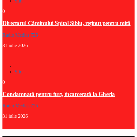
Stiri
0
Directorul Căminului Spital Sibiu, reținut pentru mită
Radio Medias 725
31 iulie 2026
Stiri
0
Condamnată pentru furt, încarcerată la Gherla
Radio Medias 725
31 iulie 2026