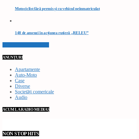
Motociclist fără permis și cu vehicul neînmatriculat
148 de amenzi în acțiunea rutieră „RELEU”
VEZI TOATE STIRILE
ANUNȚURI
Apartamente
Auto-Moto
Case
Diverse
Societăți comericale
Audio
ACUM LA RADIO MEDIAȘ
NON STOP HITS