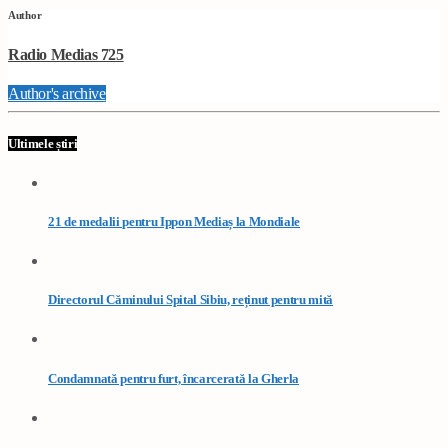
Author
Radio Medias 725
Author's archive
Ultimele știri
21 de medalii pentru Ippon Mediaș la Mondiale
Directorul Căminului Spital Sibiu, reținut pentru mită
Condamnată pentru furt, încarcerată la Gherla