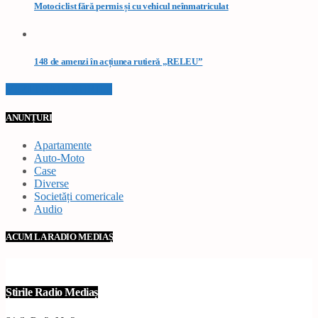
Motociclist fără permis și cu vehicul neînmatriculat
148 de amenzi în acțiunea rutieră „RELEU”
VEZI TOATE STIRILE
ANUNȚURI
Apartamente
Auto-Moto
Case
Diverse
Societăți comericale
Audio
ACUM LA RADIO MEDIAȘ
Știrile Radio Mediaș