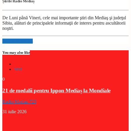
Știrile Radio Mediaș
De Luni până Vineri, cele mai importante ştiri din Mediaş şi judeţul
Sibiu, alături de principalele informaţii de interes pentru ascultătorii
noştri.
Info and episodes
You may also like
Stiri
0
21 de medalii pentru Ippon Mediaș la Mondiale
Radio Medias 725
31 iulie 2026