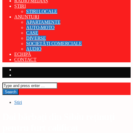
RADIO MEDIAȘ
ȘTIRI
STIRI LOCALE
ANUNȚURI
APARTAMENTE
AUTO-MOTO
CASE
DIVERSE
SOCIETĂȚI COMERCIALE
AUDIO
ECHIPĂ
CONTACT
Stiri
Doi bărbați din Sibiu reținuți
pentru furt calificat