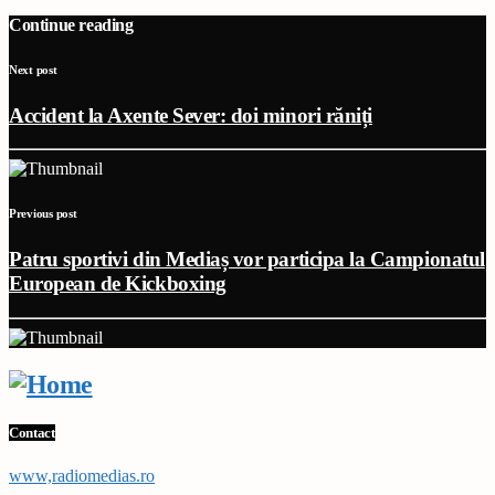
Continue reading
Next post
Accident la Axente Sever: doi minori răniți
Previous post
Patru sportivi din Mediaș vor participa la Campionatul
European de Kickboxing
Contact
www,radiomedias.ro