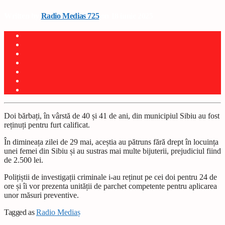
Written by
Radio Medias 725
on 18 iunie 2025
Doi bărbați, în vârstă de 40 și 41 de ani, din municipiul Sibiu au fost
reținuți pentru furt calificat.
În dimineața zilei de 29 mai, aceștia au pătruns fără drept în locuința
unei femei din Sibiu și au sustras mai multe bijuterii, prejudiciul fiind
de 2.500 lei.
Polițiștii de investigații criminale i-au reținut pe cei doi pentru 24 de
ore și îi vor prezenta unității de parchet competente pentru aplicarea
unor măsuri preventive.
Tagged as
Radio Mediaș