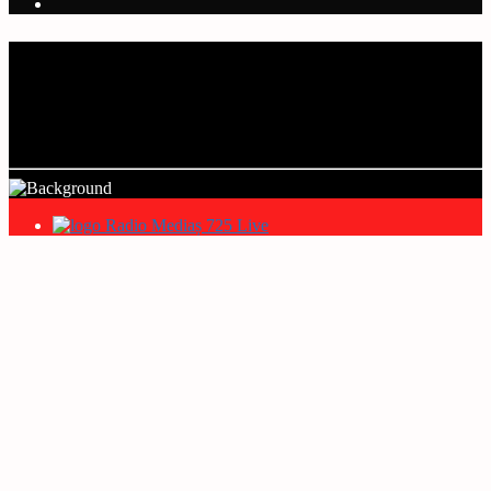
Current track
Title
Artist
Radio Mediaș 725 Live