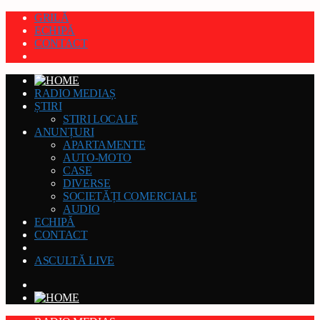
GRILĂ
ECHIPĂ
CONTACT
RADIO MEDIAȘ
ȘTIRI
STIRI LOCALE
ANUNȚURI
APARTAMENTE
AUTO-MOTO
CASE
DIVERSE
SOCIETĂȚI COMERCIALE
AUDIO
ECHIPĂ
CONTACT
ASCULTĂ LIVE