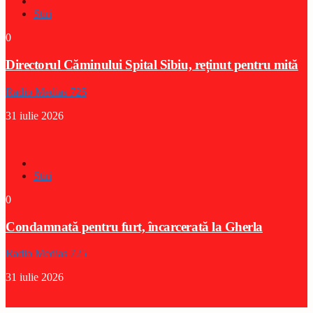
Stiri
0
Directorul Căminului Spital Sibiu, reținut pentru mită
Radio Medias 725
31 iulie 2026
Stiri
0
Condamnată pentru furt, încarcerată la Gherla
Radio Medias 725
31 iulie 2026