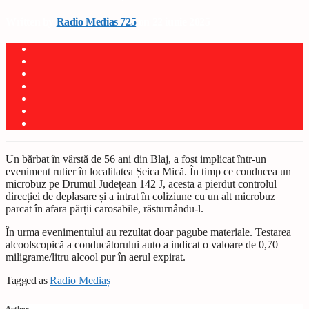
Written by
Radio Medias 725
on 22 iunie 2025
Un bărbat în vârstă de 56 ani din Blaj, a fost implicat într-un
eveniment rutier în localitatea Șeica Mică. În timp ce conducea un
microbuz pe Drumul Județean 142 J, acesta a pierdut controlul
direcției de deplasare și a intrat în coliziune cu un alt microbuz
parcat în afara părții carosabile, răsturnându-l.
În urma evenimentului au rezultat doar pagube materiale. Testarea
alcoolscopică a conducătorului auto a indicat o valoare de 0,70
miligrame/litru alcool pur în aerul expirat.
Tagged as
Radio Mediaș
Author