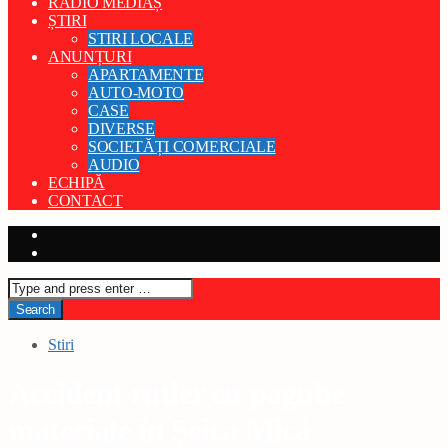
RADIO MEDIAȘ
ȘTIRI
STIRI LOCALE
ANUNȚURI
APARTAMENTE
AUTO-MOTO
CASE
DIVERSE
SOCIETĂȚI COMERCIALE
AUDIO
ECHIPĂ
CONTACT
Stiri
Accident rutier cu pagube
materiale în Șeica Mică