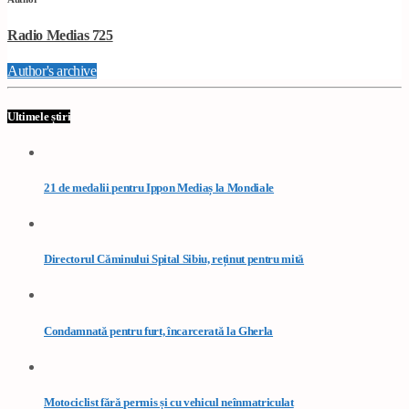
Radio Medias 725
Author's archive
Ultimele știri
21 de medalii pentru Ippon Mediaș la Mondiale
Directorul Căminului Spital Sibiu, reținut pentru mită
Condamnată pentru furt, încarcerată la Gherla
Motociclist fără permis și cu vehicul neînmatriculat