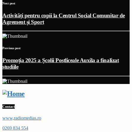
Next post
Activități pentru copii la Centrul Social Comunitar de
Agrement și Sport
Previous post
Promoția 2025 a Școlii Postliceale Auxila a finalizat
studiile
Contact
www,radiomedias.ro
0269 834 554