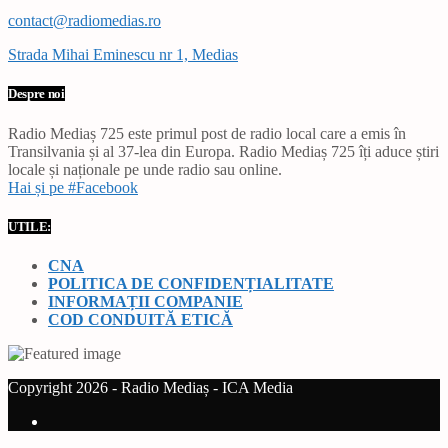
contact@radiomedias.ro
Strada Mihai Eminescu nr 1, Medias
Despre noi
Radio Mediaș 725 este primul post de radio local care a emis în
Transilvania și al 37-lea din Europa. Radio Mediaș 725 îți aduce știri
locale și naționale pe unde radio sau online.
Hai și pe #Facebook
UTILE:
CNA
POLITICA DE CONFIDENȚIALITATE
INFORMAȚII COMPANIE
COD CONDUITĂ ETICĂ
Copyright 2026 - Radio Mediaș - ICA Media