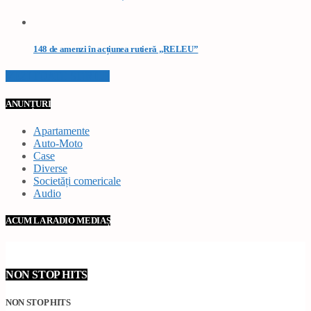
148 de amenzi în acțiunea rutieră „RELEU”
VEZI TOATE STIRILE
ANUNȚURI
Apartamente
Auto-Moto
Case
Diverse
Societăți comericale
Audio
ACUM LA RADIO MEDIAȘ
NON STOP HITS
NON STOP HITS