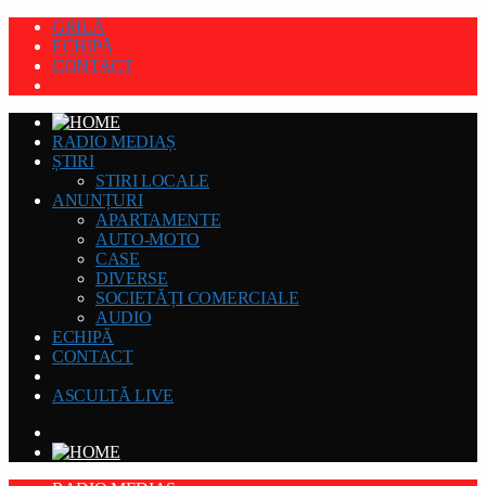
GRILĂ
ECHIPĂ
CONTACT
RADIO MEDIAȘ
ȘTIRI
STIRI LOCALE
ANUNȚURI
APARTAMENTE
AUTO-MOTO
CASE
DIVERSE
SOCIETĂȚI COMERCIALE
AUDIO
ECHIPĂ
CONTACT
ASCULTĂ LIVE