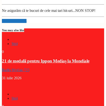
Ne asigurăm că te bucuri de cele mai tari hit-uri...NON STOP!
Info and episodes
You may also like
Stiri
0
21 de medalii pentru Ippon Mediaș la Mondiale
Radio Medias 725
31 iulie 2026
Stiri