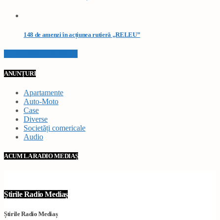
148 de amenzi în acțiunea rutieră „RELEU”
VEZI TOATE STIRILE
ANUNȚURI
Apartamente
Auto-Moto
Case
Diverse
Societăți comericale
Audio
ACUM LA RADIO MEDIAȘ
Știrile Radio Mediaș
Știrile Radio Mediaș