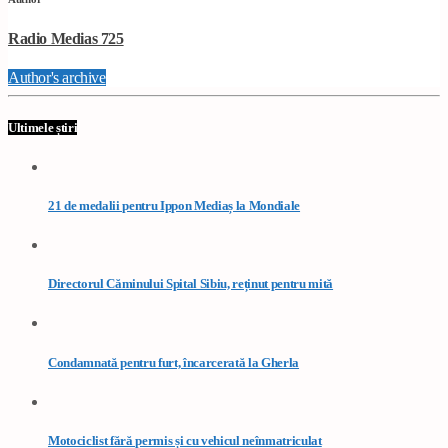
Radio Medias 725
Author's archive
Ultimele știri
21 de medalii pentru Ippon Mediaș la Mondiale
Directorul Căminului Spital Sibiu, reținut pentru mită
Condamnată pentru furt, încarcerată la Gherla
Motociclist fără permis și cu vehicul neînmatriculat