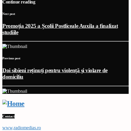
Continue reading
Next post
Promoția 2025 a Școlii Postliceale Auxila a finalizat
studiile
Previous post
Doi sibieni reținuți pentru violență și violare de
domiciliu
Contact
www,radiomedias.ro