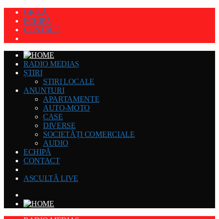
GRILĂ
ECHIPĂ
CONTACT
RADIO MEDIAȘ
ȘTIRI
STIRI LOCALE
ANUNȚURI
APARTAMENTE
AUTO-MOTO
CASE
DIVERSE
SOCIETĂȚI COMERCIALE
AUDIO
ECHIPĂ
CONTACT
ASCULTĂ LIVE