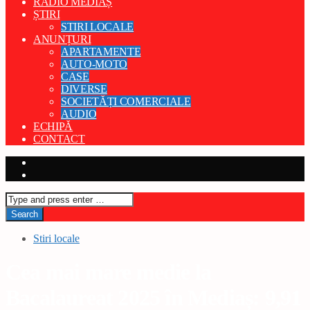
RADIO MEDIAȘ
ȘTIRI
STIRI LOCALE
ANUNȚURI
APARTAMENTE
AUTO-MOTO
CASE
DIVERSE
SOCIETĂȚI COMERCIALE
AUDIO
ECHIPĂ
CONTACT
Stiri locale
Cea mai mare medie la
Bacalaureat 2025 în Mediaș: 9,91