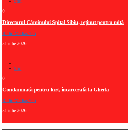
Stiri
0
Directorul Căminului Spital Sibiu, reținut pentru mită
Radio Medias 725
31 iulie 2026
Stiri
0
Condamnată pentru furt, încarcerată la Gherla
Radio Medias 725
31 iulie 2026