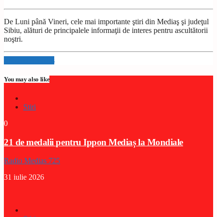
De Luni până Vineri, cele mai importante ştiri din Mediaş şi judeţul
Sibiu, alături de principalele informaţii de interes pentru ascultătorii
noştri.
Info and episodes
You may also like
Stiri
0
21 de medalii pentru Ippon Mediaș la Mondiale
Radio Medias 725
31 iulie 2026