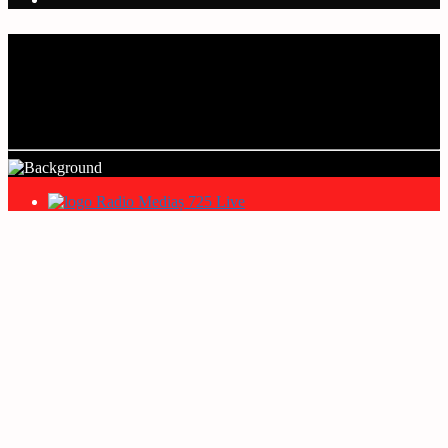
Current track
Title
Artist
Radio Mediaș 725 Live