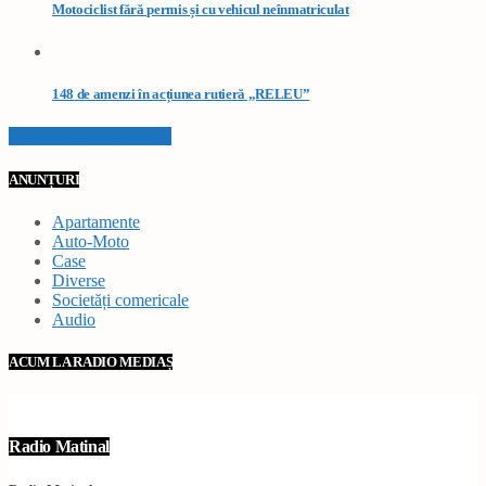
Motociclist fără permis și cu vehicul neînmatriculat
148 de amenzi în acțiunea rutieră „RELEU”
VEZI TOATE STIRILE
ANUNȚURI
Apartamente
Auto-Moto
Case
Diverse
Societăți comericale
Audio
ACUM LA RADIO MEDIAȘ
Radio Matinal