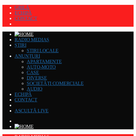
GRILĂ
ECHIPĂ
CONTACT
RADIO MEDIAȘ
ȘTIRI
STIRI LOCALE
ANUNȚURI
APARTAMENTE
AUTO-MOTO
CASE
DIVERSE
SOCIETĂȚI COMERCIALE
AUDIO
ECHIPĂ
CONTACT
ASCULTĂ LIVE