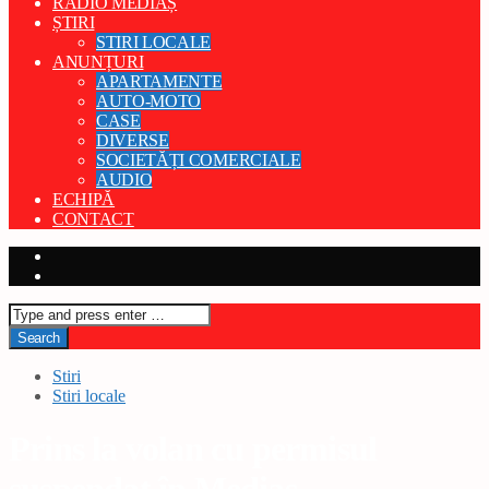
RADIO MEDIAȘ
ȘTIRI
STIRI LOCALE
ANUNȚURI
APARTAMENTE
AUTO-MOTO
CASE
DIVERSE
SOCIETĂȚI COMERCIALE
AUDIO
ECHIPĂ
CONTACT
Stiri
Stiri locale
Prins la volan cu permisul