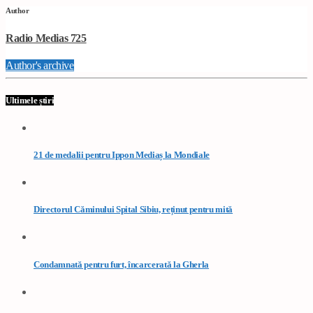
Author
Radio Medias 725
Author's archive
Ultimele știri
21 de medalii pentru Ippon Mediaș la Mondiale
Directorul Căminului Spital Sibiu, reținut pentru mită
Condamnată pentru furt, încarcerată la Gherla