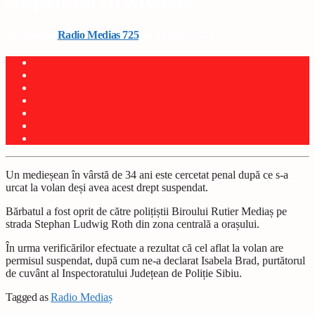
suspendat în Mediaș
Written by
Radio Medias 725
on 24 iunie 2025
Un medieșean în vârstă de 34 ani este cercetat penal după ce s-a
urcat la volan deși avea acest drept suspendat.
Bărbatul a fost oprit de către polițiștii Biroului Rutier Mediaș pe
strada Stephan Ludwig Roth din zona centrală a orașului.
În urma verificărilor efectuate a rezultat că cel aflat la volan are
permisul suspendat, după cum ne-a declarat Isabela Brad, purtătorul
de cuvânt al Inspectoratului Județean de Poliție Sibiu.
Tagged as
Radio Mediaș