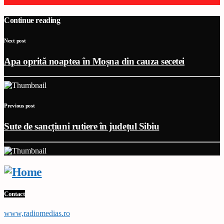
Continue reading
Next post
Apa oprită noaptea în Moșna din cauza secetei
Previous post
Sute de sancțiuni rutiere în județul Sibiu
Contact
www,radiomedias.ro