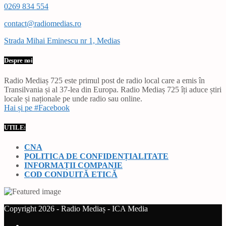
0269 834 554
contact@radiomedias.ro
Strada Mihai Eminescu nr 1, Medias
Despre noi
Radio Mediaș 725 este primul post de radio local care a emis în
Transilvania și al 37-lea din Europa. Radio Mediaș 725 îți aduce știri
locale și naționale pe unde radio sau online.
Hai și pe #Facebook
UTILE:
CNA
POLITICA DE CONFIDENȚIALITATE
INFORMAȚII COMPANIE
COD CONDUITĂ ETICĂ
Copyright 2026 - Radio Mediaș - ICA Media