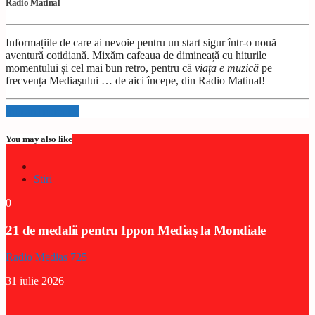
Radio Matinal
Informațiile de care ai nevoie pentru un start sigur într-o nouă
aventură cotidiană. Mixăm cafeaua de dimineață cu hiturile
momentului și cel mai bun retro, pentru că
viața e muzică
pe
frecvența Mediaşului … de aici începe, din Radio Matinal!
Info and episodes
You may also like
Stiri
0
21 de medalii pentru Ippon Mediaș la Mondiale
Radio Medias 725
31 iulie 2026