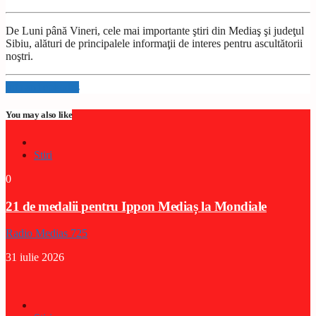
De Luni până Vineri, cele mai importante ştiri din Mediaş şi judeţul
Sibiu, alături de principalele informaţii de interes pentru ascultătorii
noştri.
Info and episodes
You may also like
Stiri
0
21 de medalii pentru Ippon Mediaș la Mondiale
Radio Medias 725
31 iulie 2026