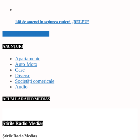
148 de amenzi în acțiunea rutieră „RELEU”
VEZI TOATE STIRILE
ANUNȚURI
Apartamente
Auto-Moto
Case
Diverse
Societăți comericale
Audio
ACUM LA RADIO MEDIAȘ
Știrile Radio Mediaș
Știrile Radio Mediaș