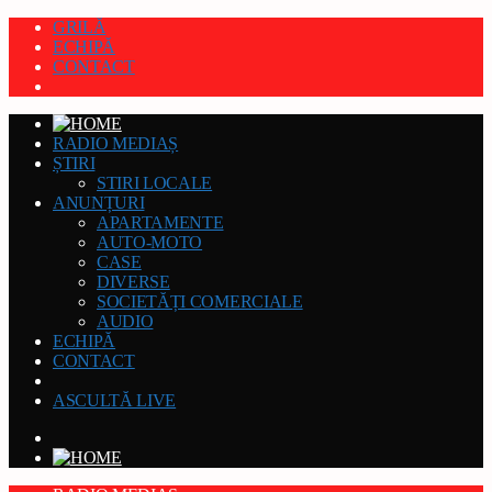
GRILĂ
ECHIPĂ
CONTACT
RADIO MEDIAȘ
ȘTIRI
STIRI LOCALE
ANUNȚURI
APARTAMENTE
AUTO-MOTO
CASE
DIVERSE
SOCIETĂȚI COMERCIALE
AUDIO
ECHIPĂ
CONTACT
ASCULTĂ LIVE