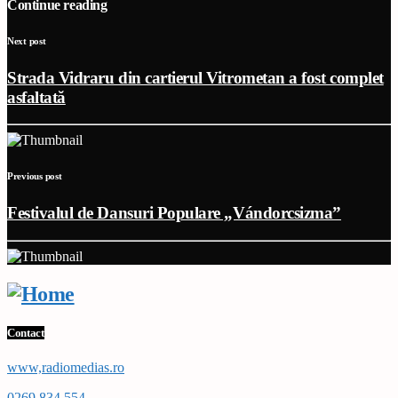
Continue reading
Next post
Strada Vidraru din cartierul Vitrometan a fost complet
asfaltată
Previous post
Festivalul de Dansuri Populare „Vándorcsizma”
Contact
www,radiomedias.ro
0269 834 554