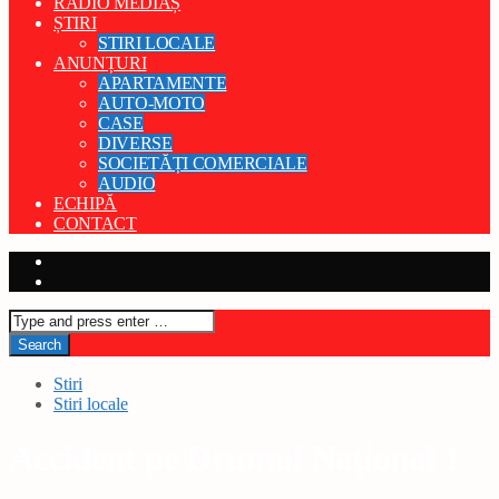
RADIO MEDIAȘ
ȘTIRI
STIRI LOCALE
ANUNȚURI
APARTAMENTE
AUTO-MOTO
CASE
DIVERSE
SOCIETĂȚI COMERCIALE
AUDIO
ECHIPĂ
CONTACT
Stiri
Stiri locale
Accident pe Drumul Național 1