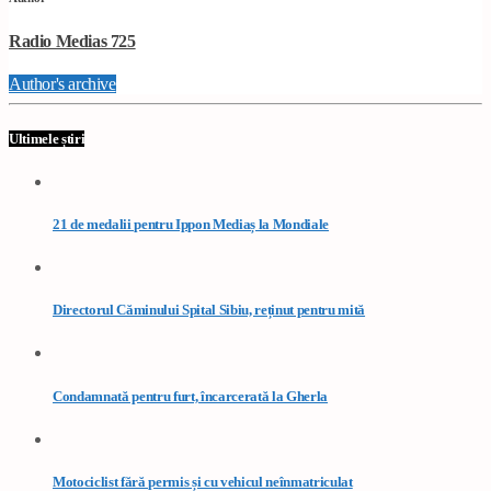
Radio Medias 725
Author's archive
Ultimele știri
21 de medalii pentru Ippon Mediaș la Mondiale
Directorul Căminului Spital Sibiu, reținut pentru mită
Condamnată pentru furt, încarcerată la Gherla
Motociclist fără permis și cu vehicul neînmatriculat