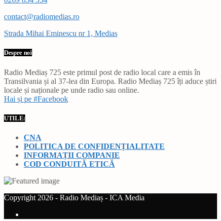
contact@radiomedias.ro
Strada Mihai Eminescu nr 1, Medias
Despre noi
Radio Mediaș 725 este primul post de radio local care a emis în
Transilvania și al 37-lea din Europa. Radio Mediaș 725 îți aduce știri
locale și naționale pe unde radio sau online.
Hai și pe #Facebook
UTILE:
CNA
POLITICA DE CONFIDENȚIALITATE
INFORMAȚII COMPANIE
COD CONDUITĂ ETICĂ
Copyright 2026 - Radio Mediaș - ICA Media