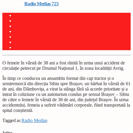
Written by
Radio Medias 725
on 25 iunie 2025
O femeie în vârstă de 38 ani a fost rănită în urma unui accident de
circulație petrecut pe Drumul Național 1, în zona localității Avrig.
În timp ce conducea un ansamblu format din cap tractor și o
semiremorcă din direcția Sibiu spre Brașov, un bărbat în vârstă de 61
de ani, din Dâmbovița, a virat la stânga fără să acorde prioritate și a
intrat în coliziune cu un autoturism condus pe sensul Brașov – Sibiu
de către o femeie în vârstă de 38 de ani, din județul Brașov. În urma
accidentului, femeia a suferit vătămări corporale, fiind transportată la
spital conștientă.
Tagged as
Radio Mediaș
Author