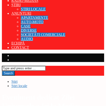
RADIO MEDIAȘ
ȘTIRI
STIRI LOCALE
ANUNȚURI
APARTAMENTE
AUTO-MOTO
CASE
DIVERSE
SOCIETĂȚI COMERCIALE
AUDIO
ECHIPĂ
CONTACT
Stiri
Stiri locale
Eveniment dedicat Zilei