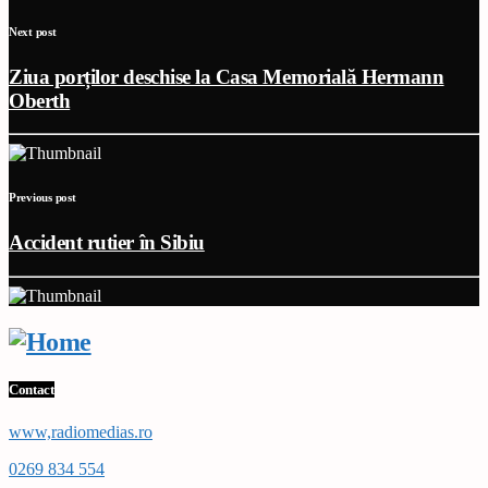
Next post
Ziua porților deschise la Casa Memorială Hermann
Oberth
Previous post
Accident rutier în Sibiu
Contact
www,radiomedias.ro
0269 834 554