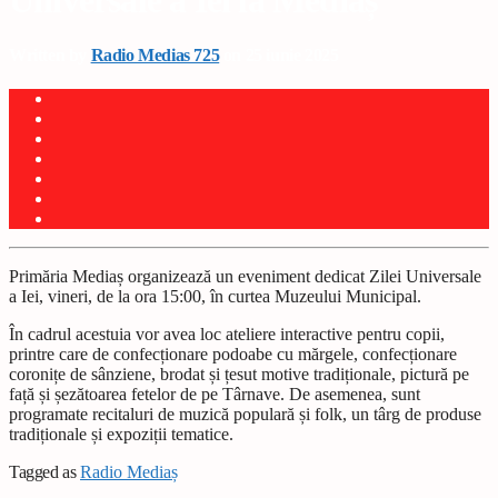
Universale a Iei la Mediaș
Written by
Radio Medias 725
on 25 iunie 2025
Primăria Mediaș organizează un eveniment dedicat Zilei Universale
a Iei, vineri, de la ora 15:00, în curtea Muzeului Municipal.
În cadrul acestuia vor avea loc ateliere interactive pentru copii,
printre care de confecționare podoabe cu mărgele, confecționare
coronițe de sânziene, brodat și țesut motive tradiționale, pictură pe
față și șezătoarea fetelor de pe Târnave. De asemenea, sunt
programate recitaluri de muzică populară și folk, un târg de produse
tradiționale și expoziții tematice.
Tagged as
Radio Mediaș