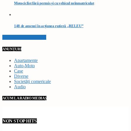
Motociclist fără permis și cu vehicul neînmatriculat
148 de amenzi în acțiunea rutieră „RELEU”
VEZI TOATE STIRILE
ANUNȚURI
Apartamente
Auto-Moto
Case
Diverse
Societăți comericale
Audio
ACUM LA RADIO MEDIAȘ
NON STOP HITS