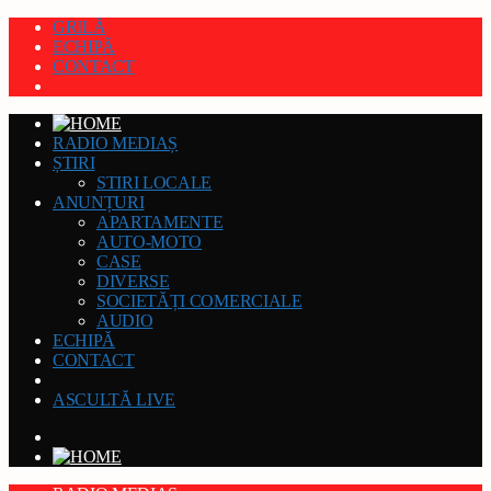
GRILĂ
ECHIPĂ
CONTACT
RADIO MEDIAȘ
ȘTIRI
STIRI LOCALE
ANUNȚURI
APARTAMENTE
AUTO-MOTO
CASE
DIVERSE
SOCIETĂȚI COMERCIALE
AUDIO
ECHIPĂ
CONTACT
ASCULTĂ LIVE