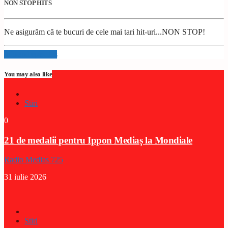
NON STOP HITS
Ne asigurăm că te bucuri de cele mai tari hit-uri...NON STOP!
Info and episodes
You may also like
Stiri
0
21 de medalii pentru Ippon Mediaș la Mondiale
Radio Medias 725
31 iulie 2026
Stiri