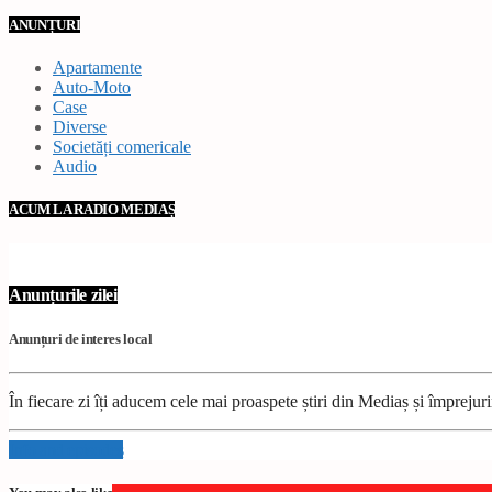
ANUNȚURI
Apartamente
Auto-Moto
Case
Diverse
Societăți comericale
Audio
ACUM LA RADIO MEDIAȘ
Anunțurile zilei
Anunțuri de interes local
În fiecare zi îți aducem cele mai proaspete știri din Mediaș și împrejur
Info and episodes