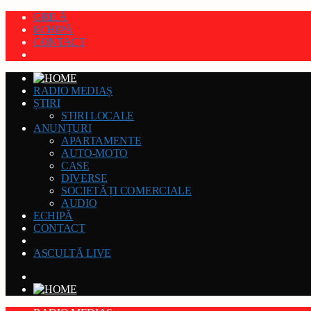
GRILĂ
ECHIPĂ
CONTACT
RADIO MEDIAȘ
ȘTIRI
STIRI LOCALE
ANUNȚURI
APARTAMENTE
AUTO-MOTO
CASE
DIVERSE
SOCIETĂȚI COMERCIALE
AUDIO
ECHIPĂ
CONTACT
ASCULTĂ LIVE