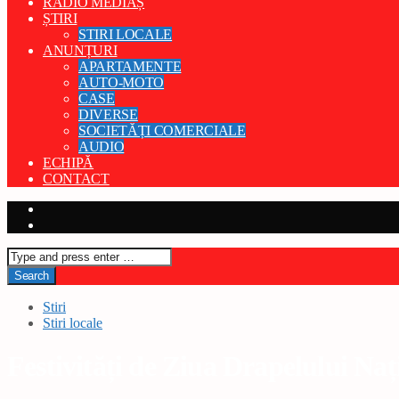
RADIO MEDIAȘ
ȘTIRI
STIRI LOCALE
ANUNȚURI
APARTAMENTE
AUTO-MOTO
CASE
DIVERSE
SOCIETĂȚI COMERCIALE
AUDIO
ECHIPĂ
CONTACT
Stiri
Stiri locale
Festivități de Ziua Drapelului Naț