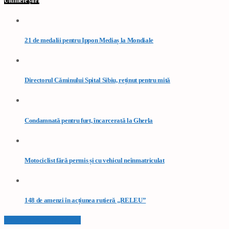
Ultimele știri
21 de medalii pentru Ippon Mediaș la Mondiale
Directorul Căminului Spital Sibiu, reținut pentru mită
Condamnată pentru furt, încarcerată la Gherla
Motociclist fără permis și cu vehicul neînmatriculat
148 de amenzi în acțiunea rutieră „RELEU”
VEZI TOATE STIRILE