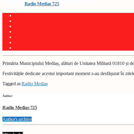
Written by
Radio Medias 725
on 25 iunie 2025
Primăria Municipiului Mediaș, alături de Unitatea Militară 01810 și de r
Festivitățile dedicate acestui important moment s-au desfășurat în zilele
Tagged as
Radio Mediaș
Author
Radio Medias 725
Author's archive