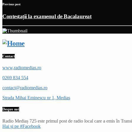
Previous post
Contestații la examenul de Bacalaureat
Contact
www,radiomedias.ro
0269 834 554
contact@radiomedias.ro
Strada Mihai Eminescu nr 1, Medias
Despre noi
Radio Mediaș 725 este primul post de radio local care a emis în Transil
Hai și pe #Facebook