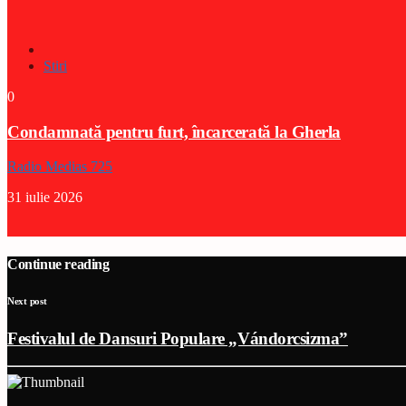
Stiri
0
Condamnată pentru furt, încarcerată la Gherla
Radio Medias 725
31 iulie 2026
Continue reading
Next post
Festivalul de Dansuri Populare „Vándorcsizma”