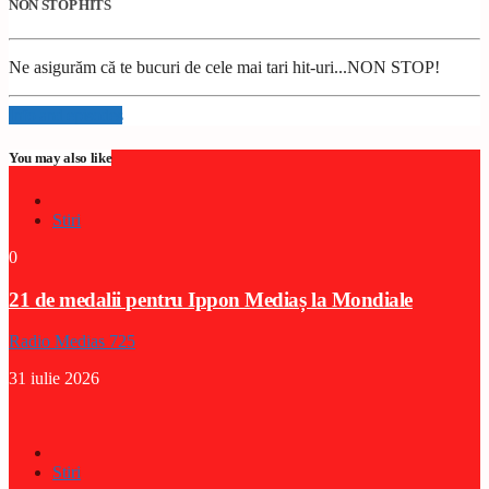
NON STOP HITS
Ne asigurăm că te bucuri de cele mai tari hit-uri...NON STOP!
Info and episodes
You may also like
Stiri
0
21 de medalii pentru Ippon Mediaș la Mondiale
Radio Medias 725
31 iulie 2026
Stiri