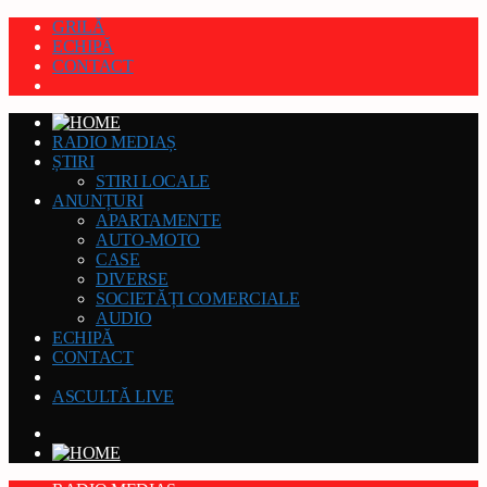
GRILĂ
ECHIPĂ
CONTACT
RADIO MEDIAȘ
ȘTIRI
STIRI LOCALE
ANUNȚURI
APARTAMENTE
AUTO-MOTO
CASE
DIVERSE
SOCIETĂȚI COMERCIALE
AUDIO
ECHIPĂ
CONTACT
ASCULTĂ LIVE