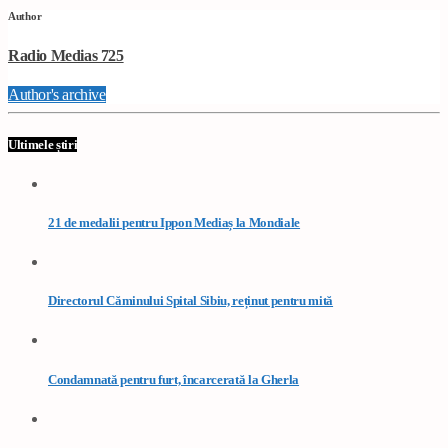
Author
Radio Medias 725
Author's archive
Ultimele știri
21 de medalii pentru Ippon Mediaș la Mondiale
Directorul Căminului Spital Sibiu, reținut pentru mită
Condamnată pentru furt, încarcerată la Gherla