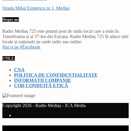
Strada Mihai Eminescu nr 1, Medias
Despre noi
Radio Mediaș 725 este primul post de radio local care a emis în
Transilvania și al 37-lea din Europa. Radio Mediaș 725 îți aduce știri
locale și naționale pe unde radio sau online.
Hai și pe #Facebook
UTILE:
CNA
POLITICA DE CONFIDENȚIALITATE
INFORMAȚII COMPANIE
COD CONDUITĂ ETICĂ
Copyright 2026 - Radio Mediaș - ICA Media
Current track