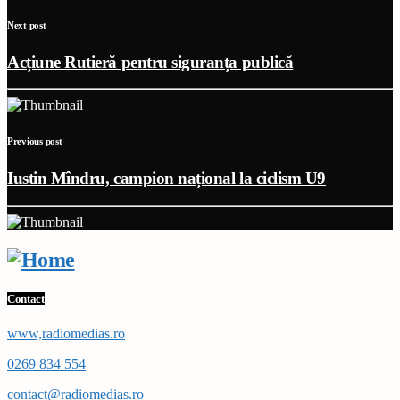
Next post
Acțiune Rutieră pentru siguranța publică
Previous post
Iustin Mîndru, campion național la ciclism U9
Contact
www,radiomedias.ro
0269 834 554
contact@radiomedias.ro