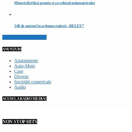
Motociclist fără permis și cu vehicul neînmatriculat
148 de amenzi în acțiunea rutieră „RELEU”
VEZI TOATE STIRILE
ANUNȚURI
Apartamente
Auto-Moto
Case
Diverse
Societăți comericale
Audio
ACUM LA RADIO MEDIAȘ
NON STOP HITS