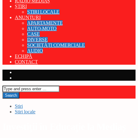
RADIO MEDIAȘ
ȘTIRI
STIRI LOCALE
ANUNȚURI
APARTAMENTE
AUTO-MOTO
CASE
DIVERSE
SOCIETĂȚI COMERCIALE
AUDIO
ECHIPĂ
CONTACT
Stiri
Stiri locale
Investiții în Educație la Mediaș