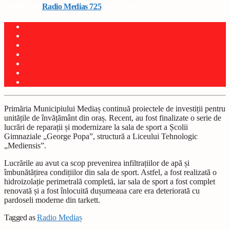
Written by
Radio Medias 725
on 25 iunie 2025
Primăria Municipiului Mediaș continuă proiectele de investiții pentru
unitățile de învățământ din oraș. Recent, au fost finalizate o serie de
lucrări de reparații și modernizare la sala de sport a Școlii
Gimnaziale „George Popa”, structură a Liceului Tehnologic
„Mediensis”.
Lucrările au avut ca scop prevenirea infiltrațiilor de apă și
îmbunătățirea condițiilor din sala de sport. Astfel, a fost realizată o
hidroizolație perimetrală completă, iar sala de sport a fost complet
renovată și a fost înlocuită dușumeaua care era deteriorată cu
pardoseli moderne din tarkett.
Tagged as
Radio Mediaș