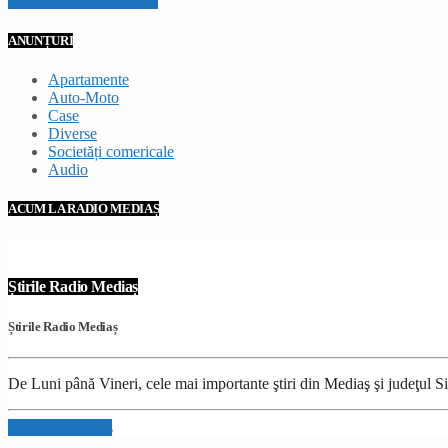
VEZI TOATE STIRILE
ANUNȚURI
Apartamente
Auto-Moto
Case
Diverse
Societăți comericale
Audio
ACUM LA RADIO MEDIAȘ
Știrile Radio Mediaș
Știrile Radio Mediaș
De Luni până Vineri, cele mai importante ştiri din Mediaş şi judeţul Sibi
Info and episodes