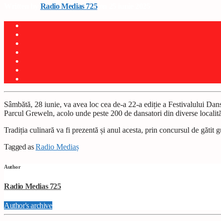
Written by
Radio Medias 725
on 25 iunie 2025
Sâmbătă, 28 iunie, va avea loc cea de-a 22-a ediție a Festivalului Da
Parcul Greweln, acolo unde peste 200 de dansatori din diverse localită
Tradiția culinară va fi prezentă și anul acesta, prin concursul de gătit 
Tagged as
Radio Mediaș
Author
Radio Medias 725
Author's archive