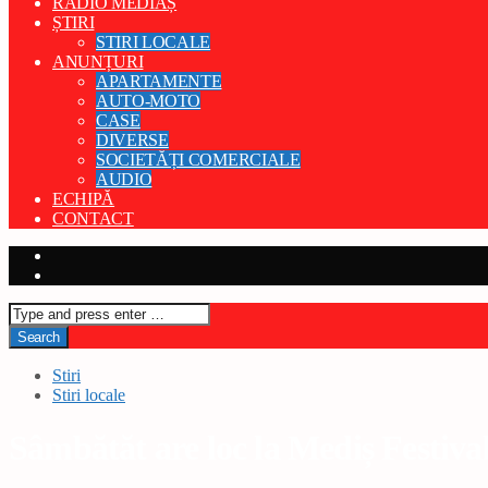
RADIO MEDIAȘ
ȘTIRI
STIRI LOCALE
ANUNȚURI
APARTAMENTE
AUTO-MOTO
CASE
DIVERSE
SOCIETĂȚI COMERCIALE
AUDIO
ECHIPĂ
CONTACT
Stiri
Stiri locale
Sâmbătăt are loc la Mediș Festiv