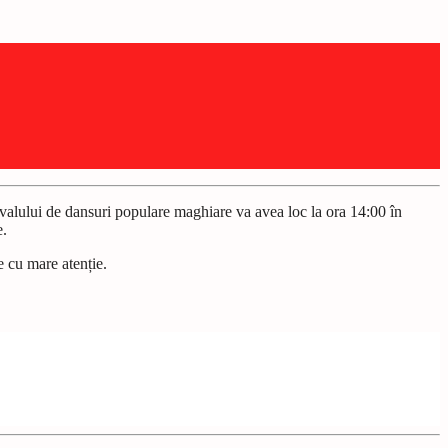
valului de dansuri populare maghiare va avea loc la ora 14:00 în
e.
e cu mare atenție.