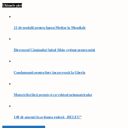
Ultimele știri
21 de medalii pentru Ippon Mediaș la Mondiale
Directorul Căminului Spital Sibiu, reținut pentru mită
Condamnată pentru furt, încarcerată la Gherla
Motociclist fără permis și cu vehicul neînmatriculat
148 de amenzi în acțiunea rutieră „RELEU”