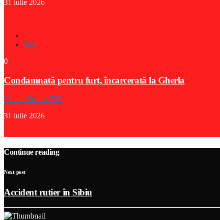
31 iulie 2026
Stiri
0
Condamnată pentru furt, încarcerată la Gherla
Radio Medias 725
31 iulie 2026
Continue reading
Next post
Accident rutier în Sibiu