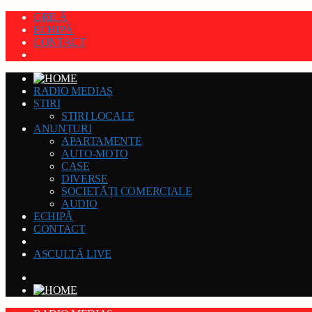
GRILĂ
ECHIPĂ
CONTACT
RADIO MEDIAȘ
ȘTIRI
STIRI LOCALE
ANUNȚURI
APARTAMENTE
AUTO-MOTO
CASE
DIVERSE
SOCIETĂȚI COMERCIALE
AUDIO
ECHIPĂ
CONTACT
ASCULTĂ LIVE