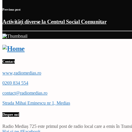
Previous post
Activități diverse la Centrul Social Comunitar
Contact
www,radiomedias.ro
0269 834 554
contact@radiomedias.ro
Strada Mihai Eminescu nr 1, Medias
Despre noi
Radio Mediaș 725 este primul post de radio local care a emis în Transil
Hai și pe #Facebook