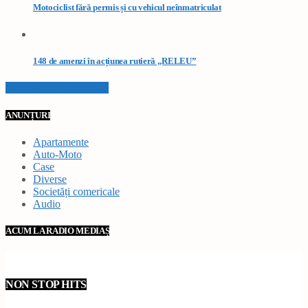
Motociclist fără permis și cu vehicul neînmatriculat
148 de amenzi în acțiunea rutieră „RELEU”
VEZI TOATE STIRILE
ANUNȚURI
Apartamente
Auto-Moto
Case
Diverse
Societăți comericale
Audio
ACUM LA RADIO MEDIAȘ
NON STOP HITS