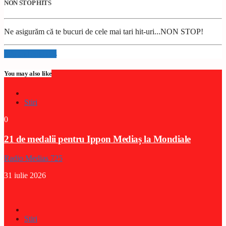
NON STOP HITS
Ne asigurăm că te bucuri de cele mai tari hit-uri...NON STOP!
Info and episodes
You may also like
Stiri
0
21 de medalii pentru Ippon Mediaș la Mondiale
Radio Medias 725
31 iulie 2026
Stiri