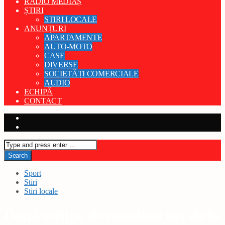
RADIO MEDIAȘ
ȘTIRI
STIRI LOCALE
ANUNȚURI
APARTAMENTE
AUTO-MOTO
CASE
DIVERSE
SOCIETĂȚI COMERCIALE
AUDIO
ECHIPĂ
CONTACT
Sport
Stiri
Stiri locale
Două echipe de minibaschet de la