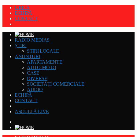
GRILĂ
ECHIPĂ
CONTACT
RADIO MEDIAȘ
ȘTIRI
STIRI LOCALE
ANUNȚURI
APARTAMENTE
AUTO-MOTO
CASE
DIVERSE
SOCIETĂȚI COMERCIALE
AUDIO
ECHIPĂ
CONTACT
ASCULTĂ LIVE