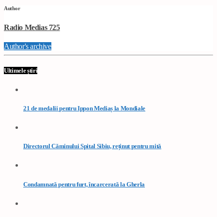
Author
Radio Medias 725
Author's archive
Ultimele știri
21 de medalii pentru Ippon Mediaș la Mondiale
Directorul Căminului Spital Sibiu, reținut pentru mită
Condamnată pentru furt, încarcerată la Gherla