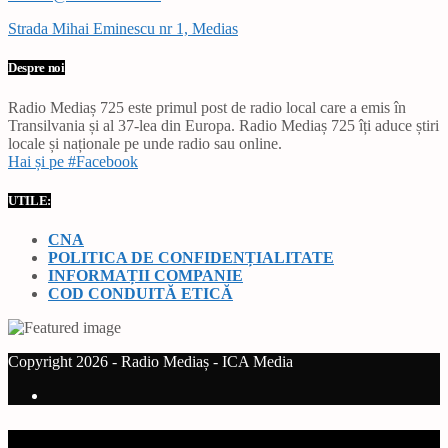
Strada Mihai Eminescu nr 1, Medias
Despre noi
Radio Mediaș 725 este primul post de radio local care a emis în
Transilvania și al 37-lea din Europa. Radio Mediaș 725 îți aduce știri
locale și naționale pe unde radio sau online.
Hai și pe #Facebook
UTILE:
CNA
POLITICA DE CONFIDENȚIALITATE
INFORMAȚII COMPANIE
COD CONDUITĂ ETICĂ
Copyright 2026 - Radio Mediaș - ICA Media
Current track