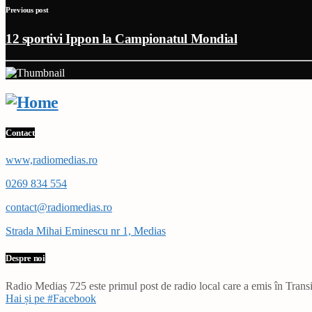
Previous post
12 sportivi Ippon la Campionatul Mondial
Contact
www,radiomedias.ro
0269 834 554
contact@radiomedias.ro
Strada Mihai Eminescu nr 1, Medias
Despre noi
Radio Mediaș 725 este primul post de radio local care a emis în Transil
Hai și pe #Facebook