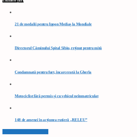
Ultimele știri
21 de medalii pentru Ippon Mediaș la Mondiale
Directorul Căminului Spital Sibiu, reținut pentru mită
Condamnată pentru furt, încarcerată la Gherla
Motociclist fără permis și cu vehicul neînmatriculat
148 de amenzi în acțiunea rutieră „RELEU”
VEZI TOATE STIRILE