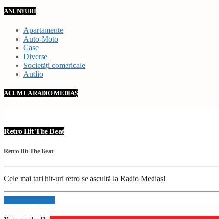
ANUNȚURI
Apartamente
Auto-Moto
Case
Diverse
Societăți comericale
Audio
ACUM LA RADIO MEDIAȘ
Retro Hit The Beat
Retro Hit The Beat
Cele mai tari hit-uri retro se ascultă la Radio Mediaș!
Info and episodes