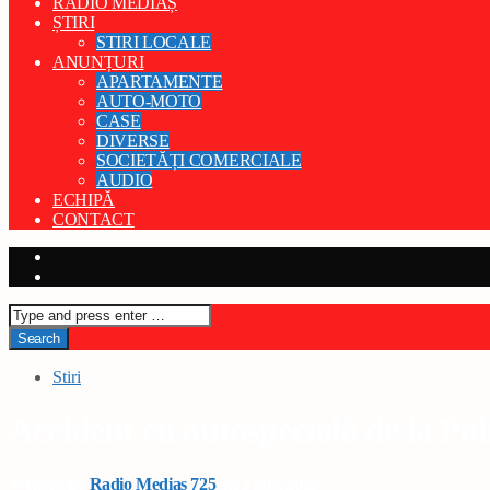
RADIO MEDIAȘ
ȘTIRI
STIRI LOCALE
ANUNȚURI
APARTAMENTE
AUTO-MOTO
CASE
DIVERSE
SOCIETĂȚI COMERCIALE
AUDIO
ECHIPĂ
CONTACT
Stiri
Accident cu autospecială de la Pol
Written by
Radio Medias 725
on 3 iulie 2025