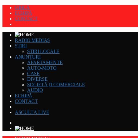
GRILĂ
ECHIPĂ
CONTACT
RADIO MEDIAȘ
ȘTIRI
STIRI LOCALE
ANUNȚURI
APARTAMENTE
AUTO-MOTO
CASE
DIVERSE
SOCIETĂȚI COMERCIALE
AUDIO
ECHIPĂ
CONTACT
ASCULTĂ LIVE