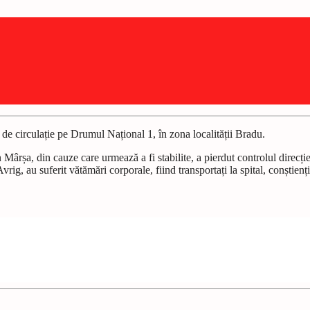
 de circulație pe Drumul Național 1, în zona localității Bradu.
ârșa, din cauze care urmează a fi stabilite, a pierdut controlul direcției, 
ig, au suferit vătămări corporale, fiind transportați la spital, conștienți