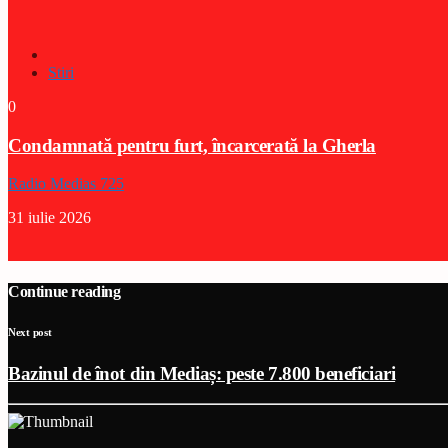
Stiri
0
Condamnată pentru furt, încarcerată la Gherla
Radio Medias 725
31 iulie 2026
Continue reading
Next post
Bazinul de înot din Mediaș: peste 7.800 beneficiari